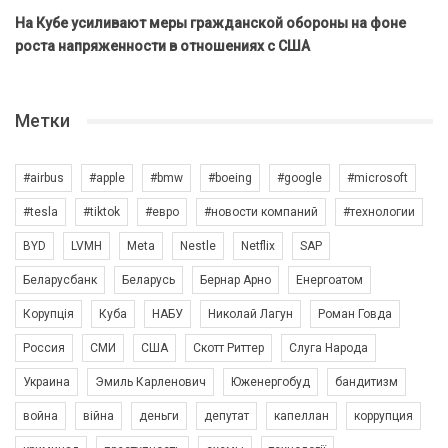
На Кубе усиливают меры гражданской обороны на фоне
роста напряженности в отношениях с США
Метки
#airbus
#apple
#bmw
#boeing
#google
#microsoft
#tesla
#tiktok
#евро
#новости компаний
#технологии
BYD
LVMH
Meta
Nestle
Netflix
SAP
Беларусбанк
Беларусь
Бернар Арно
Енергоатом
Корупція
Куба
НАБУ
Николай Лагун
Роман Говда
Россия
СМИ
США
Скотт Риттер
Слуга Народа
Украина
Эмиль Карленович
Юженергобуд
бандитизм
война
війна
деньги
депутат
капеллан
коррупция