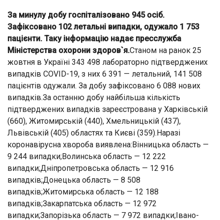
За минулу добу госпіталізовано 945 осіб.
Зафіксовано 102 летальні випадки, одужало 1 753
пацієнти. Таку інформацію надає пресслужба
Міністерства охорони здоров`я.
Станом на ранок 25
жовтня в Україні 343 498 лабораторно підтверджених
випадків COVID-19, з них 6 391 — летальний, 141 508
пацієнтів одужали. За добу зафіксовано 6 088 нових
випадків.За останню добу найбільша кількість
підтверджених випадків зареєстрована у Харківській
(660), Житомирській (440), Хмельницькій (437),
Львівській (405) областях та Києві (359).Наразі
коронавірусна хвороба виявлена:Вінницька область —
9 244 випадки;Волинська область — 12 222
випадки;Дніпропетровська область — 12 916
випадків;Донецька область — 8 508
випадків;Житомирська область — 12 188
випадків;Закарпатська область — 12 972
випадки;Запорізька область — 7 972 випадки;Івано-