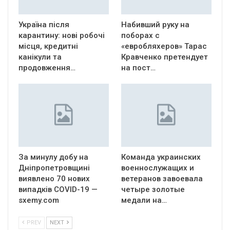
Україна після
Набивший руку на
карантину: нові робочі
поборах с
місця, кредитні
«евробляхеров» Тарас
канікули та
Кравченко претендует
продовження…
на пост…
За минулу добу на
Команда украинских
Дніпропетровщині
военнослужащих и
виявлено 70 нових
ветеранов завоевала
випадків COVID-19 —
четыре золотые
sxemy.com
медали на…
PREV
NEXT