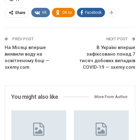
VK
OK.ru
Facebook
Share
PREV POST
NEXT POST
На Місяці вперше
В Україні вперше
виявили воду на
зафіксовано понад 7
освітленому боці —
тисяч добових випадків
sxemy.com
COVID-19 — sxemy.com
You might also like
More From Author