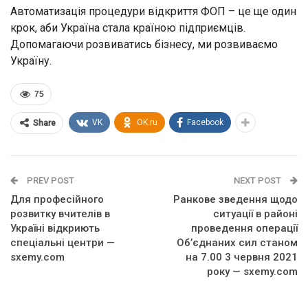
Автоматизація процедури відкриття ФОП – це ще один
крок, аби Україна стала країною підприємців.
Допомагаючи розвиватись бізнесу, ми розвиваємо
Україну.
75
VK
OK.ru
Facebook
Share
PREV POST
NEXT POST
Для професійного
Ранкове зведення щодо
розвитку вчителів в
ситуації в районі
Україні відкриють
проведення операції
спеціальні центри —
Об’єднаних сил станом
sxemy.com
на 7.00 3 червня 2021
року — sxemy.com