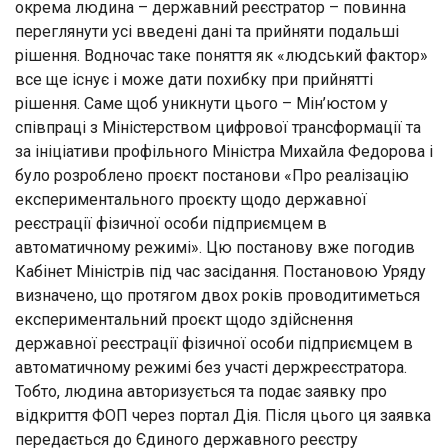
окрема людина – державний реєстратор – повинна
переглянути усі введені дані та прийняти подальші
рішення. Водночас таке поняття як «людський фактор»
все ще існує і може дати похибку при прийнятті
рішення. Саме щоб уникнути цього – Мін’юстом у
співпраці з Міністерством цифрової трансформації та
за ініціативи профільного Міністра Михайла Федорова і
було розроблено проєкт постанови «Про реалізацію
експериментального проєкту щодо державної
реєстрації фізичної особи підприємцем в
автоматичному режимі». Цю постанову вже погодив
Кабінет Міністрів під час засідання. Постановою Уряду
визначено, що протягом двох років проводитиметься
експериментальний проєкт щодо здійснення
державної реєстрації фізичної особи підприємцем в
автоматичному режимі без участі держреєстратора.
Тобто, людина авторизується та подає заявку про
відкриття ФОП через портал Дія. Після цього ця заявка
передається до Єдиного державного реєстру