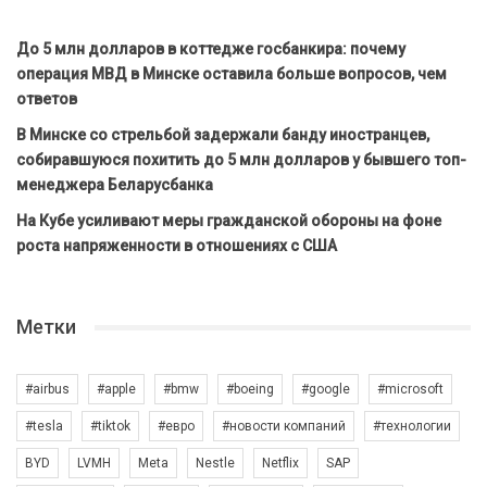
До 5 млн долларов в коттедже госбанкира: почему
операция МВД в Минске оставила больше вопросов, чем
ответов
В Минске со стрельбой задержали банду иностранцев,
собиравшуюся похитить до 5 млн долларов у бывшего топ-
менеджера Беларусбанка
На Кубе усиливают меры гражданской обороны на фоне
роста напряженности в отношениях с США
Метки
#airbus
#apple
#bmw
#boeing
#google
#microsoft
#tesla
#tiktok
#евро
#новости компаний
#технологии
BYD
LVMH
Meta
Nestle
Netflix
SAP