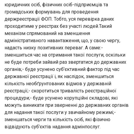
юридичних осіб, фізичних осіб-підприємців та
громадських формувань для проведення
держреєстрації ФОП. Тобто, уся перевірка даних
проходитиме у реєстрах без участі людей.Такий
механізм спрямований на зменшення
адміністративного навантаження, що, у свою чергу,
надасть низку позитивних переваг. А саме:-
зменшиться час на отримання такої послуги, оскільки
не буде потреби зайвий раз звертатися до державних
органів;- буде усунено суб’єктивний фактор під час
державної реєстрації і, як наслідок, зменшиться
кількість необґрунтованих відмов у державній
реєстрації;- скоротиться тривалість реєстраційної
процедури;- буде усунено корупційні складові, які
можуть виникати при зверненні до державних органів
для надання такої послуги у звичайному режимі;-
зменшаться черги та кількість осіб, які фізично
відвідують суб’єктів надання адмінпослуг.