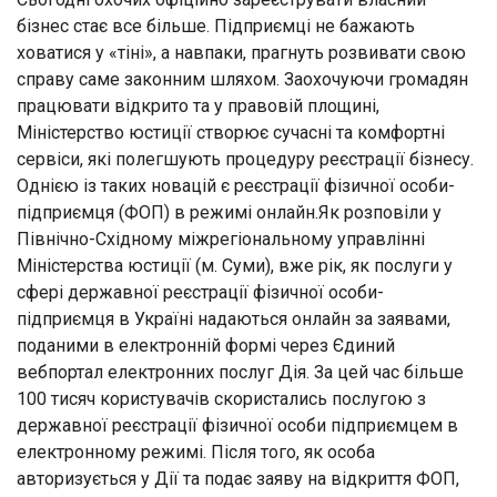
бізнес стає все більше. Підприємці не бажають
ховатися у «тіні», а навпаки, прагнуть розвивати свою
справу саме законним шляхом. Заохочуючи громадян
працювати відкрито та у правовій площині,
Міністерство юстиції створює сучасні та комфортні
сервіси, які полегшують процедуру реєстрації бізнесу.
Однією із таких новацій є реєстрації фізичної особи-
підприємця (ФОП) в режимі онлайн.Як розповіли у
Північно-Східному міжрегіональному управлінні
Міністерства юстиції (м. Суми), вже рік, як послуги у
сфері державної реєстрації фізичної особи-
підприємця в Україні надаються онлайн за заявами,
поданими в електронній формі через Єдиний
вебпортал електронних послуг Дія. За цей час більше
100 тисяч користувачів скористались послугою з
державної реєстрації фізичної особи підприємцем в
електронному режимі. Після того, як особа
авторизується у Дії та подає заяву на відкриття ФОП,