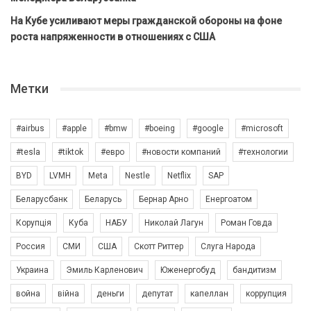
На Кубе усиливают меры гражданской обороны на фоне
роста напряженности в отношениях с США
Метки
#airbus
#apple
#bmw
#boeing
#google
#microsoft
#tesla
#tiktok
#евро
#новости компаний
#технологии
BYD
LVMH
Meta
Nestle
Netflix
SAP
Беларусбанк
Беларусь
Бернар Арно
Енергоатом
Корупція
Куба
НАБУ
Николай Лагун
Роман Говда
Россия
СМИ
США
Скотт Риттер
Слуга Народа
Украина
Эмиль Карленович
Юженергобуд
бандитизм
война
війна
деньги
депутат
капеллан
коррупция