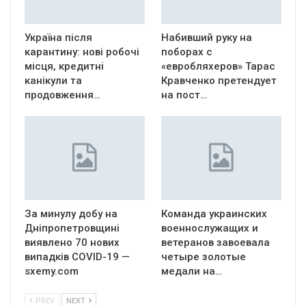
Україна після
Набивший руку на
карантину: нові робочі
поборах с
місця, кредитні
«евробляхеров» Тарас
канікули та
Кравченко претендует
продовження…
на пост…
За минулу добу на
Команда украинских
Дніпропетровщині
военнослужащих и
виявлено 70 нових
ветеранов завоевала
випадків COVID-19 —
четыре золотые
sxemy.com
медали на…
PREV
NEXT