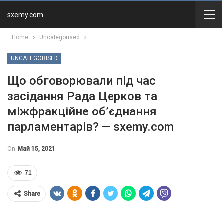
sxemy.com
Home
Uncategorised
UNCATEGORISED
Що обговорювали під час
засідання Рада Церков та
міжфракційне об’єднання
парламентарів? — sxemy.com
On
Май 15, 2021
71
Share