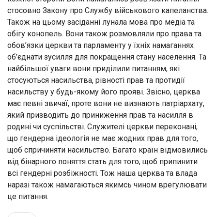
стосовно Закону про Службу військового капеланства.
Також на цьому засіданні лунала мова про медіа та
обігу конопель. Вони також розмовляли про права та
обов’язки церкви та парламенту у їхніх намаганнях
об’єднати зусилля для покращення стану населення. Та
найбільшої уваги вони приділили питанням, які
стосуються насильства, рівності прав та протидії
насильству у будь-якому його прояві. Звісно, церква
має певні звичаї, проте вони не визнають патріархату,
який призводить до приниження прав та насилля в
родині чи суспільстві. Служителі церкви переконані,
що гендерна ідеологія не має жодних прав для того,
щоб спричиняти насильство. Багато країн відмовились
від бінарного поняття стать для того, щоб припинити
всі гендерні розбіжності. Тож наша церква та влада
наразі також намагаються якимсь чином врегулювати
це питання.