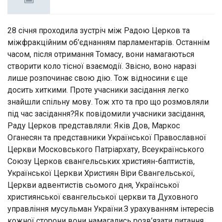
28 січня проходила зустріч між Радою Церков та
міжфракційним об’єднанням парламентарів. Останнім
часом, після отримання Томасу, вони намагаються
створити коло тісної взаємодії. Звісно, воно наразі
лише розпочинає свою дію. Тож відносини є ще
досить хиткими. Проте учасники засідання легко
знайшли спільну мову. Тож хто та про що розмовляли
під час засідання?Як повідомили учасники засідання,
Раду Церков представляли: Яків Дов, Маркос
Оганесян та представники Української Православної
Церкви Московського Патріархату, Всеукраїнського
Союзу Церков євангельських християн-баптистів,
Української Церкви Християн Віри Євангельської,
Церкви адвентистів сьомого дня, Української
християнської євангельської церкви та Духовного
управління мусульман України.З урахуванням інтересів
кожної сторони вони намагались розв’язати питання