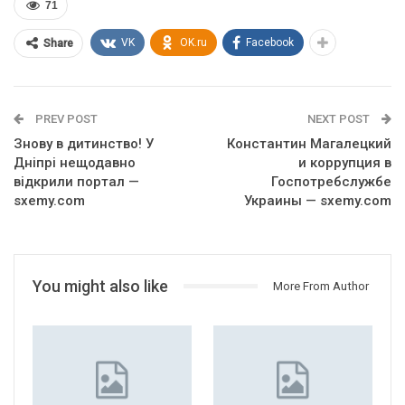
71
VK
OK.ru
Facebook
Share
PREV POST
NEXT POST
Знову в дитинство! У
Константин Магалецкий
Дніпрі нещодавно
и коррупция в
відкрили портал —
Госпотребслужбе
sxemy.com
Украины — sxemy.com
You might also like
More From Author