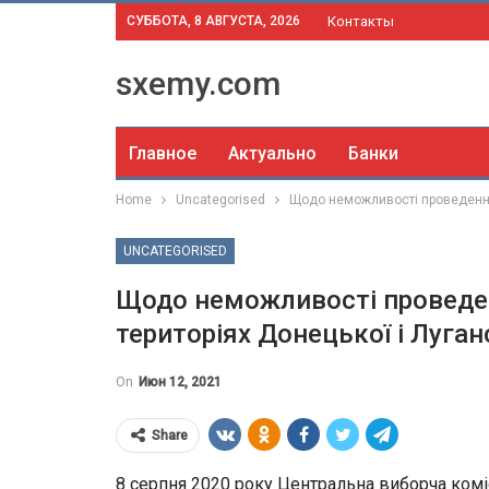
СУББОТА, 8 АВГУСТА, 2026
Контакты
sxemy.com
Главное
Актуально
Банки
Home
Uncategorised
Щодо неможливості проведення 
UNCATEGORISED
Щодо неможливості проведен
територіях Донецької і Луга
On
Июн 12, 2021
Share
8 серпня 2020 року Центральна виборча ком