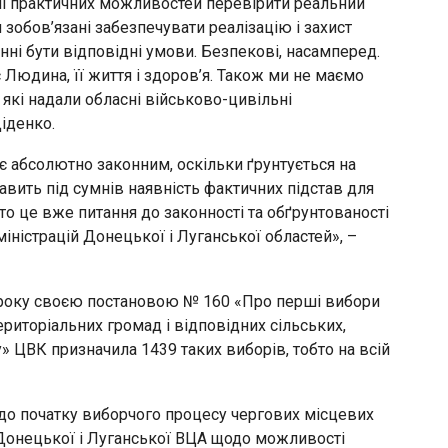
ні практичних можливостей перевірити реальний
и зобов’язані забезпечувати реалізацію і захист
ні бути відповідні умови. Безпекові, насамперед.
Людина, її життя і здоров’я. Також ми не маємо
 які надали обласні військово-цивільні
Діденко.
є абсолютно законним, оскільки ґрунтується на
авить під сумнів наявність фактичних підстав для
то це вже питання до законності та обґрунтованості
ністрацій Донецької і Луганської областей», –
20 року своєю постановою № 160 «Про перші вибори
ериторіальних громад і відповідних сільських,
» ЦВК призначила 1439 таких виборів, тобто на всій
 до початку виборчого процесу чергових місцевих
 Донецької і Луганської ВЦА щодо можливості