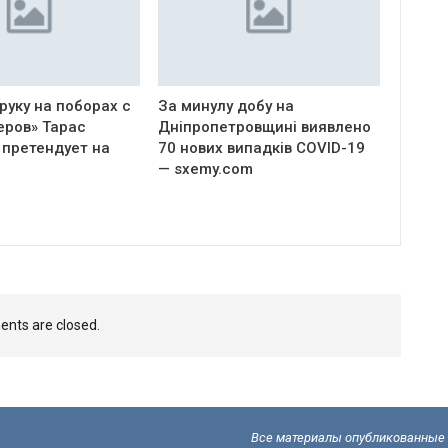
руку на поборах с
За минулу добу на
еров» Тарас
Дніпропетровщині виявлено
 претендует на
70 нових випадків COVID-19
— sxemy.com
nts are closed.
Все материалы опубликованные н