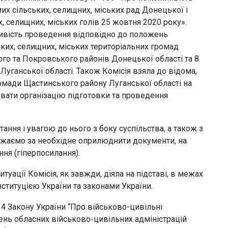
х сільських, селищних, міських рад Донецької і
х, селищних, міських голів 25 жовтня 2020 року».
вість проведення відповідно до положень
ьких, селищних, міських територіальних громад
го та Покровського районів Донецької області та 8
уганської області. Також Комісія взяла до відома,
омади Щастинського району Луганської області на
вати організацію підготовки та проведення
ання і увагою до нього з боку суспільства, а також з
важаємо за необхідне оприлюднити документи, на
ня (гіперпосилання).
туації Комісія, як завжди, діяла на підставі, в межах
ституцією України та законами України.
і 4 Закону України “Про військово-цивільні
ень обласних військово-цивільних адміністрацій