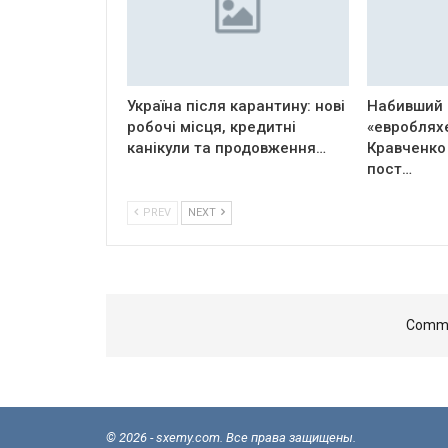
Україна після карантину: нові
Набивший 
робочі місця, кредитні
«евроблях
канікули та продовження…
Кравченко
пост…
PREV
NEXT
Comme
© 2026 - sxemy.com. Все права защищены.