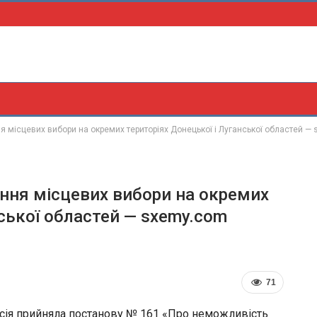
місцевих вибори на окремих територіях Донецької і Луганської областей —
ня місцевих вибори на окремих
нської областей — sxemy.com
71
ісія прийняла постанову № 161 «Про неможливість