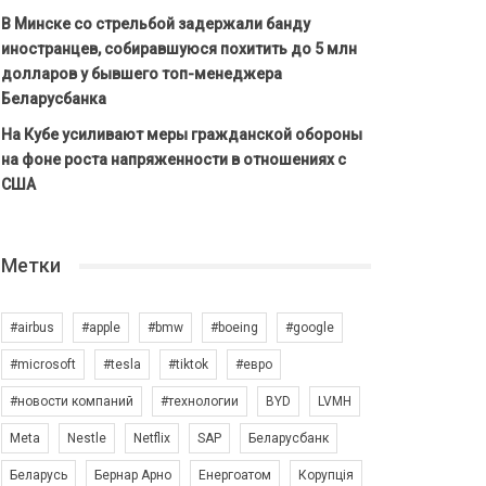
В Минске со стрельбой задержали банду
иностранцев, собиравшуюся похитить до 5 млн
долларов у бывшего топ-менеджера
Беларусбанка
На Кубе усиливают меры гражданской обороны
на фоне роста напряженности в отношениях с
США
Метки
#airbus
#apple
#bmw
#boeing
#google
#microsoft
#tesla
#tiktok
#евро
#новости компаний
#технологии
BYD
LVMH
Meta
Nestle
Netflix
SAP
Беларусбанк
Беларусь
Бернар Арно
Енергоатом
Корупція