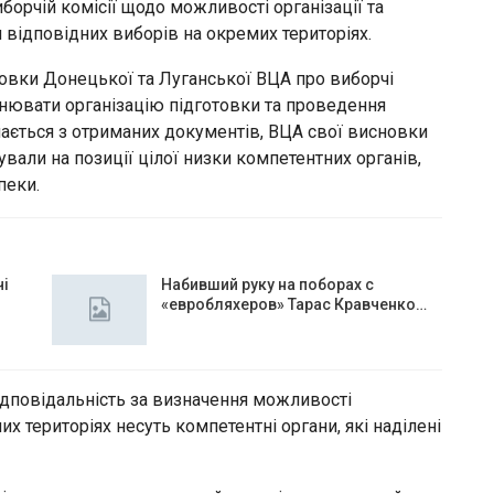
орчій комісії щодо можливості організації та
 відповідних виборів на окремих територіях.
новки Донецької та Луганської ВЦА про виборчі
нювати організацію підготовки та проведення
чається з отриманих документів, ВЦА свої висновки
али на позиції цілої низки компетентних органів,
пеки.
чі
Набивший руку на поборах с
«евробляхеров» Тарас Кравченко…
ідповідальність за визначення можливості
 територіях несуть компетентні органи, які наділені