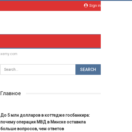
Sign in
 sxemy.com
Главное
До 5 млн долларов в коттедже госбанкира:
почему операция МВД в Минске оставила
больше вопросов, чем ответов