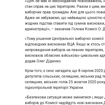
«ЦВК не має ні законодавчих повноважень, 
стан справ на цих територіях. Разом з цим, м
виборчих прав громадян. Але для цього повин
Адже не забуваємо, що найвищою цінністю є 
жодних підстав ставити під сумнів висновки,
адміністрації», – зазначив Голова Комісії О. 
«Тому рішення Центральної виборчої комісії 
відповідних висновках ВЦА. Якщо ж хтось ст
непроведення виборів на певних територіях, 
висновків обласних військово-цивільних адмі
додав Олег Діденко.
Крім того, є сенс нагадати, що 8 серпня 20
депутатів сільських, селищних, міських рад т
селищних, міських голів 25 жовтня 2020 року
підконтрольній території України.
«Безпекова ситуація може змінитися і, якщо
виборів до Комісії надійдуть нові висновки