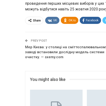
проведення перших місцевих виборів у цих 18
можуть відбутися навіть 25 жовтня 2020 рок
VK
OK.ru
Facebook
Share
PREV POST
Мер Києва: у столиці на сміттєспалювальном
заводі встановили дослідну модель системи
очистку. — sxemy.com
You might also like