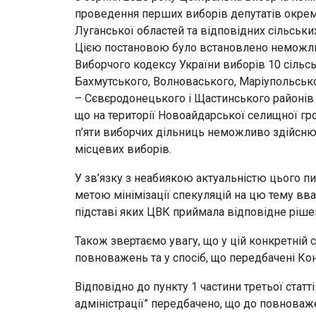
проведення перших виборів депутатів окреми
Луганської областей та відповідних сільськи
Цією постановою було встановлено неможли
Виборчого кодексу України виборів 10 сільс
Бахмутського, Волноваського, Маріупольсько
– Сєвєродонецького і Щастинського районів Л
що на території Новоайдарської селищної гр
п’яти виборчих дільниць неможливо здійсню
місцевих виборів.
У зв’язку з неабиякою актуальністю цього пит
метою мінімізації спекуляцій на цю тему в
підставі яких ЦВК приймала відповідне рішен
Також звертаємо увагу, що у цій конкретній си
повноважень та у спосіб, що передбачені Кон
Відповідно до пункту 1 частини третьої статт
адміністрації” передбачено, що до повноваж