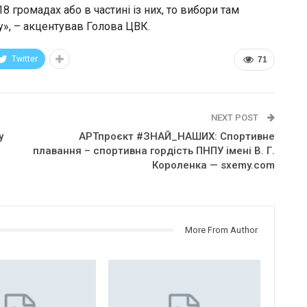
 громадах або в частині із них, то вибори там
у», – акцентував Голова ЦВК.
Twitter
71
NEXT POST
у
АРТпроєкт #ЗНАЙ_НАШИХ: Спортивне
плавання – спортивна гордість ПНПУ імені В. Г.
Короленка — sxemy.com
More From Author