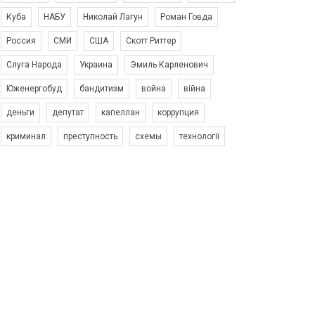
Куба
НАБУ
Николай Лагун
Роман Говда
Россия
СМИ
США
Скотт Риттер
Слуга Народа
Украина
Эмиль Карленович
Юженергобуд
бандитизм
война
війна
деньги
депутат
капеллан
коррупция
криминал
преступность
схемы
технології