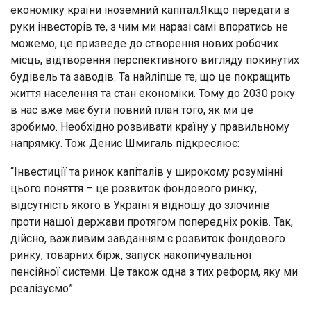
економіку країни іноземний капітал.Якщо передати в
руки інвесторів те, з чим ми наразі самі впоратись не
можемо, це призведе до створення нових робочих
місць, відтворення перспективного вигляду покинутих
будівель та заводів. Та найліпше те, що це покращить
життя населення та стан економіки. Тому до 2030 року
в нас вже має бути повний план того, як ми це
зробимо. Необхідно розвивати країну у правильному
напрямку. Тож Денис Шмигаль підкреслює:
“Інвестиції та ринок капіталів у широкому розумінні
цього поняття – це розвиток фондового ринку,
відсутність якого в Україні я відношу до злочинів
проти нашої держави протягом попередніх років. Так,
дійсно, важливим завданням є розвиток фондового
ринку, товарних бірж, запуск накопичувальної
пенсійної системи. Це також одна з тих реформ, яку ми
реалізуємо”.