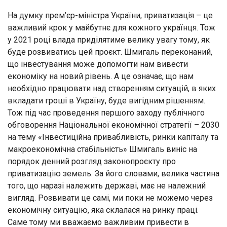
На думку прем’єр-міністра України, приватизація – це
важливий крок у майбутнє для кожного українця. Тож
у 2021 році влада приділятиме велику увагу тому, як
буде розвиватись цей проєкт. Шмигаль переконаний,
що інвестування може допомогти нам вивести
економіку на новий рівень. А це означає, що нам
необхідно працювати над створенням ситуацій, в яких
вкладати гроші в Україну, буде вигідним рішенням.
Тож під час проведення першого заходу публічного
обговорення Національної економічної стратегії – 2030
на тему «Інвестиційна привабливість, ринки капіталу та
макроекономічна стабільність» Шмигаль виніс на
порядок денний розгляд законопроєкту про
приватизацію земель. За його словами, велика частина
того, що наразі належить державі, має не належний
вигляд. Розвивати це самі, ми поки не можемо через
економічну ситуацію, яка склалася на ринку праці.
Саме тому ми вважаємо важливим привести в