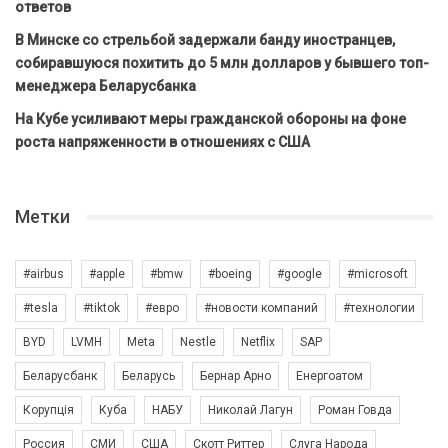
ответов
В Минске со стрельбой задержали банду иностранцев,
собиравшуюся похитить до 5 млн долларов у бывшего топ-
менеджера Беларусбанка
На Кубе усиливают меры гражданской обороны на фоне
роста напряженности в отношениях с США
Метки
#airbus
#apple
#bmw
#boeing
#google
#microsoft
#tesla
#tiktok
#евро
#новости компаний
#технологии
BYD
LVMH
Meta
Nestle
Netflix
SAP
Беларусбанк
Беларусь
Бернар Арно
Енергоатом
Корупція
Куба
НАБУ
Николай Лагун
Роман Говда
Россия
СМИ
США
Скотт Риттер
Слуга Народа