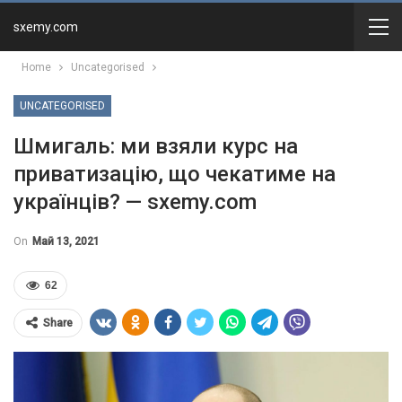
sxemy.com
Home
Uncategorised
UNCATEGORISED
Шмигаль: ми взяли курс на
приватизацію, що чекатиме на
українців? — sxemy.com
On
Май 13, 2021
62
Share