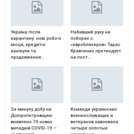
Україна після
Набивший руку на
карантину: нові робочі
поборах с
місця, кредитні
«евробляхеров» Тарас
канікули та
Кравченко претендует
продовження…
на пост…
За минулу добу на
Команда украинских
Дніпропетровщині
военнослужащих и
виявлено 70 нових
ветеранов завоевала
випадків COVID-19 —
четыре золотые