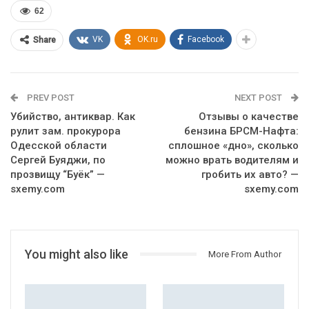
62
VK
OK.ru
Facebook
Share
PREV POST
NEXT POST
Убийство, антиквар. Как
Отзывы о качестве
рулит зам. прокурора
бензина БРСМ-Нафта:
Одесской области
сплошное «дно», сколько
Сергей Буяджи, по
можно врать водителям и
прозвищу “Буёк” —
гробить их авто? —
sxemy.com
sxemy.com
You might also like
More From Author