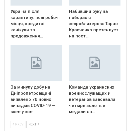
Україна після
Набивший руку на
карантину: нові робочі
поборах с
місця, кредитні
«евробляхеров» Тарас
канікули та
Кравченко претендует
продовження…
на пост…
За минулу добу на
Команда украинских
Дніпропетровщині
военнослужащих и
виявлено 70 нових
ветеранов завоевала
випадків COVID-19 —
четыре золотые
sxemy.com
медали на…
PREV
NEXT