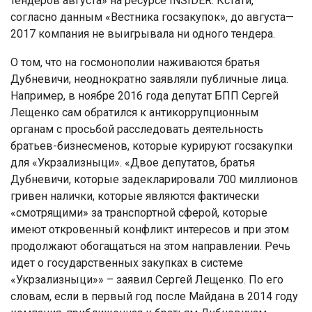
тендеров августа» на ресурсе INSIDER. Кстати,
согласно данным «Вестника госзакупок», до августа—
2017 компания не выигрывала ни одного тендера.
О том, что на госмонополии наживаются братья
Дубневичи, неоднократно заявляли публичные лица.
Например, в ноябре 2016 года депутат БПП Сергей
Лещенко сам обратился к антикоррупционным
органам с просьбой расследовать деятельность
братьев-бизнесменов, которые курируют госзакупки
для «Укрзализныци». «Двое депутатов, братья
Дубневичи, которые задекларировали 700 миллионов
гривен налички, которые являются фактически
«смотрящими» за транспортной сферой, которые
имеют откровенный конфликт интересов и при этом
продолжают обогащаться на этом направлении. Речь
идет о государственных закупках в системе
«Укрзализныци»» – заявил Сергей Лещенко. По его
словам, если в первый год после Майдана в 2014 году