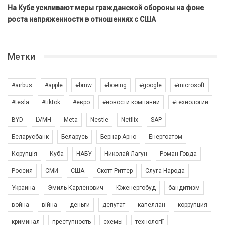
На Кубе усиливают меры гражданской обороны на фоне
роста напряженности в отношениях с США
Метки
#airbus
#apple
#bmw
#boeing
#google
#microsoft
#tesla
#tiktok
#евро
#новости компаний
#технологии
BYD
LVMH
Meta
Nestle
Netflix
SAP
Беларусбанк
Беларусь
Бернар Арно
Енергоатом
Корупція
Куба
НАБУ
Николай Лагун
Роман Говда
Россия
СМИ
США
Скотт Риттер
Слуга Народа
Украина
Эмиль Карленович
Юженергобуд
бандитизм
война
війна
деньги
депутат
капеллан
коррупция
криминал
преступность
схемы
технології