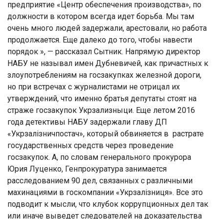
предприятие «Центр обеспечения производства», по
должности в котором всегда идет борьба. Мы там
очень много людей задержали, арестовали, но работа
продолжается. Еще далеко до того, чтобы навести
порядок », — рассказал Сытник. Напрямую директор
НАБУ не называл имен Дубневичей, как причастных к
злоупотреблениям на госзакупках железной дороги,
но при встречах с журналистами не отрицал их
утверждений, что именно братья депутаты стоят на
страже госзакупок Укрзализныци. Еще летом 2016
года детективы НАБУ задержали главу ДП
«Укрзалізничпостач», который обвиняется в растрате
государственных средств через проведение
госзакупок. А, по словам генерального прокурора
Юрия Луценко, Генпрокуратура занимается
расследованием 90 дел, связанных с различными
махинациями в госкомпании «Укрзалізниця». Все это
подводит к мысли, что клубок коррупционных дел так
или иначе выведет следователей на доказательства