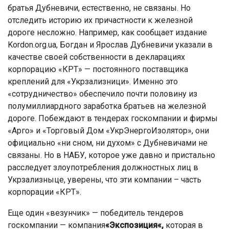
братья Дубневичи, естественно, не связаны. Но
отследить историю их причастности к железной
дороге несложно. Например, как сообщает издание
Kordon.org.ua, Богдан и Ярослав Дубневичи указали в
качестве своей собственности в декларациях
корпорацию «КРТ» — постоянного поставщика
креплений для «Укрзализници». Именно это
«сотрудничество» обеспечило почти половину из
полумиллиардного заработка братьев на железной
дороге. Побеждают в тендерах госкомпании и фирмы
«Арго» и «Торговый Дом «УкрЭнергоИзолятор», они
официально «ни сном, ни духом» с Дубневичами не
связаны. Но в НАБУ, которое уже давно и пристально
расследует злоупотребления должностных лиц в
Укрзализныце, уверены, что эти компании – часть
корпорации «КРТ».
Еще один «везунчик» — победитель тендеров
госкомпании — компания
«
Экспозиция
«,
которая в