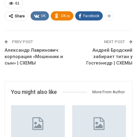
61
VK
OK.ru
Facebook
Share
PREV POST
NEXT POST
Александр Лавринович:
Андрей Бродский
корпорация «Мошенник и
забирает титан у
сын» | СХЕМЫ
Госгеонедр | СХЕМЫ
You might also like
More From Author