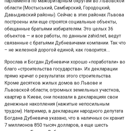
парламента по мажоритарным округам во Львовской
области (Мостыський, Самбирский, Городоцкий,
Давыдивский районы). Сейчас в этих районах Львова
построены или еще строятся социальные объекты,
обещанные братьями избирателям. Это целых 36
объектов — и все работы, по данным zahid.net, ведут
связанные с братьями Дубневичами компании. Так что
– не железной дорогой единой, как говорится….
Ярослав и Богдан Дубневичи хорошо «поработали» во
благо «строительства государства». Их декларации
прямо кричат о результатах этого строительства.
Кроме десятков жилых домов во Львове и
Львовской области, огромных земельных участков,
квартир в Киеве, они показали в декларациях свои
денежные накопления (нажитые непосильным
трудом). Например, в декларации народного депутата
Богдана Дубневича указано, что в наличных он хранит
7 миллионов 850 тысяч долларов, а еще шесть