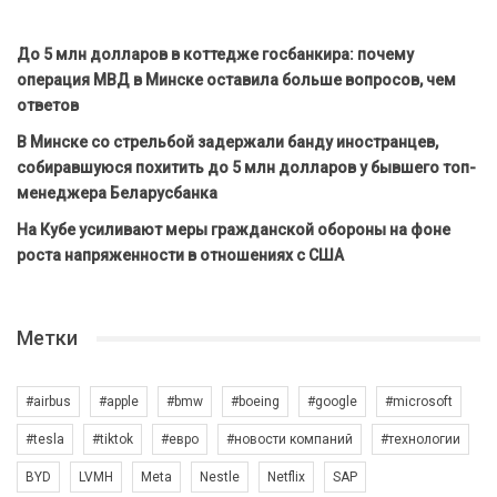
До 5 млн долларов в коттедже госбанкира: почему
операция МВД в Минске оставила больше вопросов, чем
ответов
В Минске со стрельбой задержали банду иностранцев,
собиравшуюся похитить до 5 млн долларов у бывшего топ-
менеджера Беларусбанка
На Кубе усиливают меры гражданской обороны на фоне
роста напряженности в отношениях с США
Метки
#airbus
#apple
#bmw
#boeing
#google
#microsoft
#tesla
#tiktok
#евро
#новости компаний
#технологии
BYD
LVMH
Meta
Nestle
Netflix
SAP