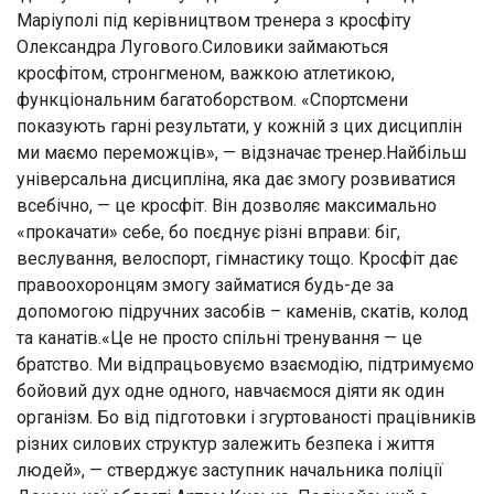
Маріуполі під керівництвом тренера з кросфіту
Олександра Лугового.Силовики займаються
кросфітом, стронгменом, важкою атлетикою,
функціональним багатоборством. «Спортсмени
показують гарні результати, у кожній з цих дисциплін
ми маємо переможців», — відзначає тренер.Найбільш
універсальна дисципліна, яка дає змогу розвиватися
всебічно, — це кросфіт. Він дозволяє максимально
«прокачати» себе, бо поєднує різні вправи: біг,
веслування, велоспорт, гімнастику тощо. Кросфіт дає
правоохоронцям змогу займатися будь-де за
допомогою підручних засобів – каменів, скатів, колод
та канатів.«Це не просто спільні тренування — це
братство. Ми відпрацьовуємо взаємодію, підтримуємо
бойовий дух одне одного, навчаємося діяти як один
організм. Бо від підготовки і згуртованості працівників
різних силових структур залежить безпека і життя
людей», — стверджує заступник начальника поліції