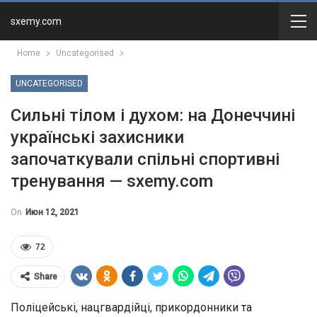
sxemy.com
Home
Uncategorised
UNCATEGORISED
Сильні тілом і духом: на Донеччині
українські захисники
започаткували спільні спортивні
тренування — sxemy.com
On
Июн 12, 2021
72
Share
Поліцейські, нацгвардійці, прикордонники та