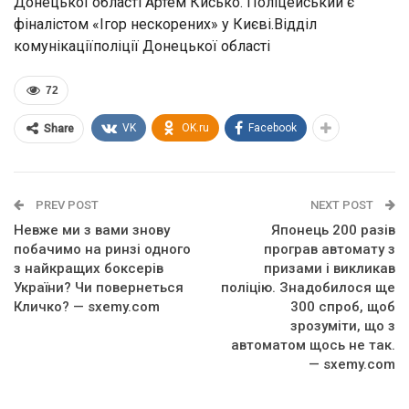
Донецької області Артем Кисько. Поліцейський є
фіналістом «Ігор нескорених» у Києві.Відділ
комунікаціїполіції Донецької області
72
VK
OK.ru
Facebook
Share
PREV POST
NEXT POST
Невже ми з вами знову
Японець 200 разів
побачимо на ринзі одного
програв автомату з
з найкращих боксерів
призами і викликав
України? Чи повернеться
поліцію. Знадобилося ще
Кличко? — sxemy.com
300 спроб, щоб
зрозуміти, що з
автоматом щось не так.
— sxemy.com