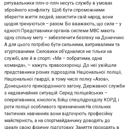
рятувальники пліч-о-пліч несуть службу в умовах
збройного конфлікту. Щоб бути спроможними
зберегти життя людей, захистити свій народ, вони
щодня тренуються – разом. Бо вважають, що сила – у
єдності.Представники органів системи МВС мають
одну спільну мету – забезпечити безпеку на Донеччині.
А для цього потрібно бути сильними, витривалими та
згуртованими. Силовики об’єдналися не тільки на
службі, але й в спорті. «Ми – побратими, одна
команда», — кажуть правоохоронці. До неї увійшли
представники різних підрозділів Національної поліції,
Національної гвардії, в тому числі полку «Азов»,
Донецького прикордонного загону, Державної служби
з надзвичайних ситуацій. Серед поліцейських –
оперативники, кінологи, бійці спецпідрозділу КОРД і
роти поліції особливого призначення.На спільних
тактичних навчаннях вони відточують професійну
майстерність, а на спортмайданчику доводять до
ідеалу свою фізичну підготовку. Заняття проходять в