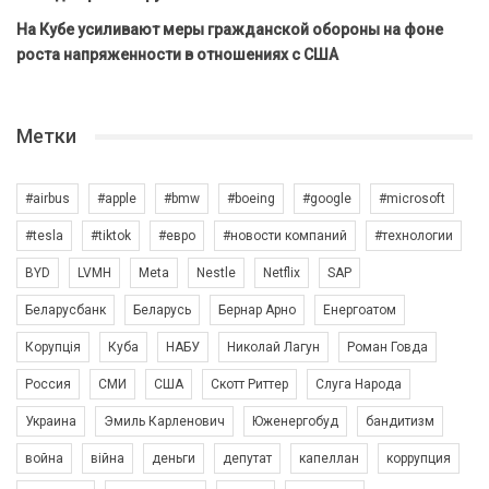
На Кубе усиливают меры гражданской обороны на фоне
роста напряженности в отношениях с США
Метки
#airbus
#apple
#bmw
#boeing
#google
#microsoft
#tesla
#tiktok
#евро
#новости компаний
#технологии
BYD
LVMH
Meta
Nestle
Netflix
SAP
Беларусбанк
Беларусь
Бернар Арно
Енергоатом
Корупція
Куба
НАБУ
Николай Лагун
Роман Говда
Россия
СМИ
США
Скотт Риттер
Слуга Народа
Украина
Эмиль Карленович
Юженергобуд
бандитизм
война
війна
деньги
депутат
капеллан
коррупция