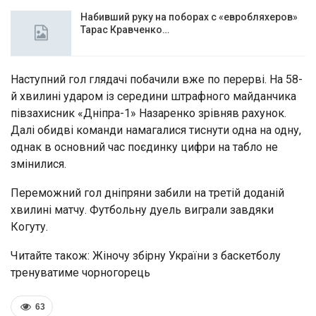
Набивший руку на поборах с «евробляхеров»
Тарас Кравченко…
Наступний гол глядачі побачили вже по перерві. На 58-
й хвилині ударом із середини штрафного майданчика
півзахисник «Дніпра-1» Назаренко зрівняв рахунок.
Далі обидві команди намагалися тиснути одна на одну,
однак в основний час поєдинку цифри на табло не
змінилися.
Переможний гол дніпряни забили на третій доданій
хвилині матчу. Футбольну дуель виграли завдяки
Когуту.
Читайте також: Жіночу збірну України з баскетболу
тренуватиме чорногорець
63