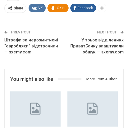
VK
OK.ru
Facebook
Share
PREV POST
NEXT POST
Штрафи за нерозмитнені
У трьох відділеннях
“євробляхи” відстрочили
ПриватБанку влаштували
— sxemy.com
обшук — sxemy.com
You might also like
More From Author