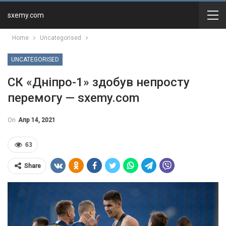
sxemy.com
Home
Uncategorised
UNCATEGORISED
СК «Дніпро-1» здобув непросту
перемогу — sxemy.com
On
Апр 14, 2021
63
Share