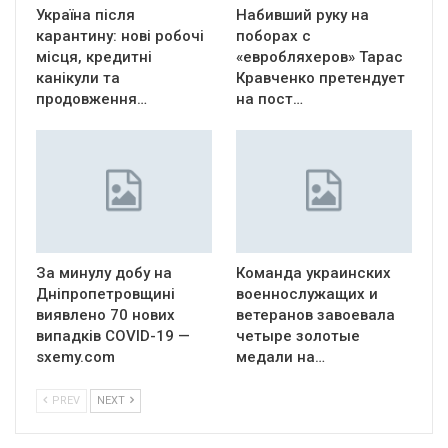
Україна після
Набивший руку на
карантину: нові робочі
поборах с
місця, кредитні
«евробляхеров» Тарас
канікули та
Кравченко претендует
продовження…
на пост…
За минулу добу на
Команда украинских
Дніпропетровщині
военнослужащих и
виявлено 70 нових
ветеранов завоевала
випадків COVID-19 —
четыре золотые
sxemy.com
медали на…
PREV
NEXT