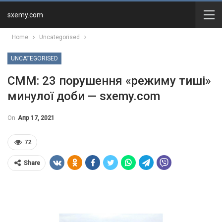
sxemy.com
Home
Uncategorised
UNCATEGORISED
СММ: 23 порушення «режиму тиші»
минулої доби — sxemy.com
On
Апр 17, 2021
72
Share