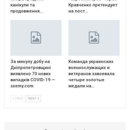
канікули та
Кравченко претендует
продовження…
на пост…
За минулу добу на
Команда украинских
Дніпропетровщині
военнослужащих и
виявлено 70 нових
ветеранов завоевала
випадків COVID-19 —
четыре золотые
sxemy.com
медали на…
PREV
NEXT