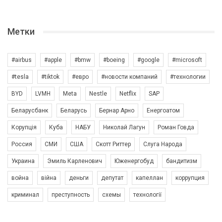
Метки
#airbus
#apple
#bmw
#boeing
#google
#microsoft
#tesla
#tiktok
#евро
#новости компаний
#технологии
BYD
LVMH
Meta
Nestle
Netflix
SAP
Беларусбанк
Беларусь
Бернар Арно
Енергоатом
Корупція
Куба
НАБУ
Николай Лагун
Роман Говда
Россия
СМИ
США
Скотт Риттер
Слуга Народа
Украина
Эмиль Карленович
Юженергобуд
бандитизм
война
війна
деньги
депутат
капеллан
коррупция
криминал
преступность
схемы
технології