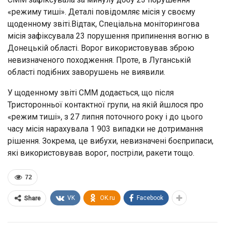
«режиму тиші». Деталі повідомляє місія у своєму
щоденному звіті.Відтак, Спеціальна моніторингова
місія зафіксувала 23 порушення припинення вогню в
Донецькій області. Ворог використовував зброю
невизначеного походження. Проте, в Луганській
області подібних заворушень не виявили.
У щоденному звіті СММ додається, що після
Тристоронньої контактної групи, на якій йшлося про
«режим тиші», з 27 липня поточного року і до цього
часу місія нарахувала 1 903 випадки не дотримання
рішення. Зокрема, це вибухи, невизначені боєприпаси,
які використовував ворог, постріли, ракети тощо.
72
VK
OK.ru
Facebook
Share