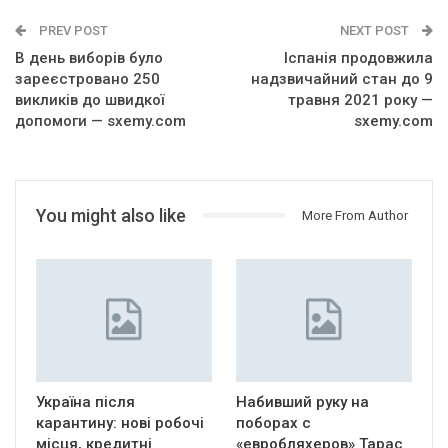
PREV POST
NEXT POST
В день виборів було
Іспанія продовжила
зареєстровано 250
надзвичайний стан до 9
викликів до швидкої
травня 2021 року —
допомоги — sxemy.com
sxemy.com
You might also like
More From Author
Україна після
Набивший руку на
карантину: нові робочі
поборах с
місця, кредитні
«евробляхеров» Тарас