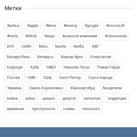
Метки
#airbus
#apple
#bmw
#boeing
#google
#microsoft
#tesla
#tiktok
#евро
#новости компаний
#технологии
BYD
LVMH
Meta
Nestle
Netflix
SAP
Беларусбанк
Беларусь
Бернар Арно
Енергоатом
Корупція
Куба
НАБУ
Николай Лагун
Роман Говда
Россия
СМИ
США
Скотт Риттер
Слуга Народа
Украина
Эмиль Карленович
Юженергобуд
бандитизм
война
війна
деньги
депутат
капеллан
коррупция
криминал
преступность
схемы
технології