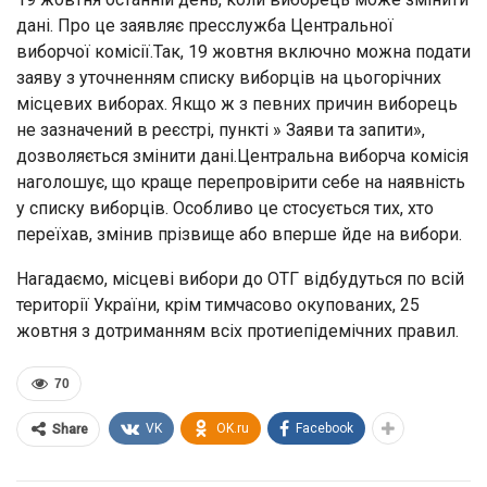
дані. Про це заявляє пресслужба Центральної
виборчої комісії.Так, 19 жовтня включно можна подати
заяву з уточненням списку виборців на цьогорічних
місцевих виборах. Якщо ж з певних причин виборець
не зазначений в реєстрі, пункті » Заяви та запити»,
дозволяється змінити дані.Центральна виборча комісія
наголошує, що краще перепровірити себе на наявність
у списку виборців. Особливо це стосується тих, хто
переїхав, змінив прізвище або вперше йде на вибори.
Нагадаємо, місцеві вибори до ОТГ відбудуться по всій
території України, крім тимчасово окупованих, 25
жовтня з дотриманням всіх протиепідемічних правил.
70
VK
OK.ru
Facebook
Share