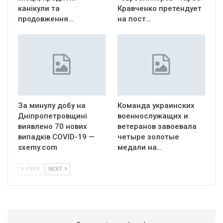
канікули та
Кравченко претендует
продовження…
на пост…
За минулу добу на
Команда украинских
Дніпропетровщині
военнослужащих и
виявлено 70 нових
ветеранов завоевала
випадків COVID-19 —
четыре золотые
sxemy.com
медали на…
PREV
NEXT