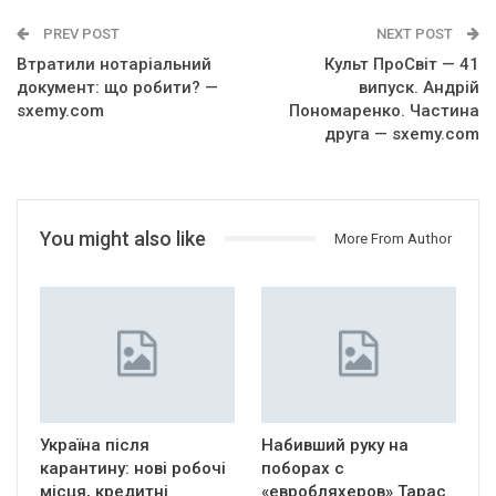
PREV POST
NEXT POST
Втратили нотаріальний
Культ ПроСвіт — 41
документ: що робити? —
випуск. Андрій
sxemy.com
Пономаренко. Частина
друга — sxemy.com
You might also like
More From Author
Україна після
Набивший руку на
карантину: нові робочі
поборах с
місця, кредитні
«евробляхеров» Тарас