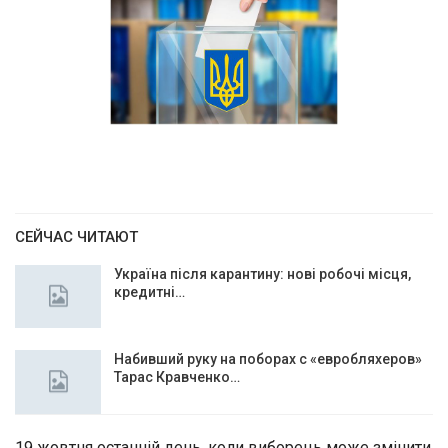
СЕЙЧАС ЧИТАЮТ
Україна після карантину: нові робочі місця,
кредитні…
Набивший руку на поборах с «евробляхеров»
Тарас Кравченко…
19 жовтня останній день, коли виборець може змінити