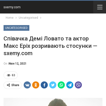
sxemy.com
Home
Uncategorised
UNCATEGORISED
Співачка Демі Ловато та актор
Макс Еріх розривають стосунки —
sxemy.com
On
Июн 12, 2021
63
Share