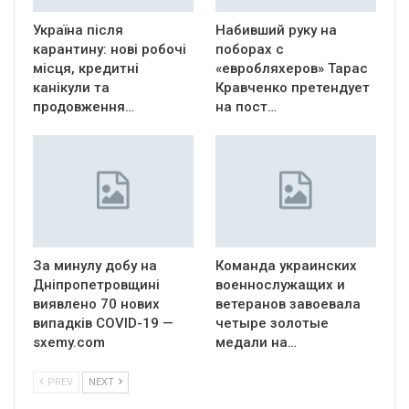
Україна після
Набивший руку на
карантину: нові робочі
поборах с
місця, кредитні
«евробляхеров» Тарас
канікули та
Кравченко претендует
продовження…
на пост…
За минулу добу на
Команда украинских
Дніпропетровщині
военнослужащих и
виявлено 70 нових
ветеранов завоевала
випадків COVID-19 —
четыре золотые
sxemy.com
медали на…
PREV
NEXT