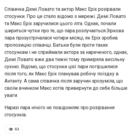
Співачка Демі Ловато та актор Макс Еріх розірвали
стосунки. Про це стало відомо з мережі. Демі Ловато
та Макс Еріх заручилися цього літа. Однак, почали
шириться чутки про те, що пара розлучається.Зіркова
пара прозустрічалася чотири місяці, як Еріх зробив
пропозицію співачці. Батьки були проти таких
стосункам і не сприймали актора за нареченого, однак,
Демі Ловато вже два тижні тому приміряла весільну
сукню. Відомо, що стосунки цієї пари погіршилися
після того, як Макс Еріх планував робочу поїздку в
Антанту. А сама співачка після заручин зрозуміла, що
своїм вчинком Макс хотів привернути до себе більше
уваги.
Наразі пара нічого не повідомляє про розірвання
стосунків.
63