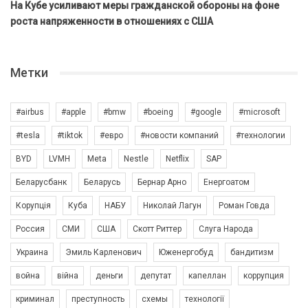
На Кубе усиливают меры гражданской обороны на фоне
роста напряженности в отношениях с США
Метки
#airbus
#apple
#bmw
#boeing
#google
#microsoft
#tesla
#tiktok
#евро
#новости компаний
#технологии
BYD
LVMH
Meta
Nestle
Netflix
SAP
Беларусбанк
Беларусь
Бернар Арно
Енергоатом
Корупція
Куба
НАБУ
Николай Лагун
Роман Говда
Россия
СМИ
США
Скотт Риттер
Слуга Народа
Украина
Эмиль Карленович
Юженергобуд
бандитизм
война
війна
деньги
депутат
капеллан
коррупция
криминал
преступность
схемы
технології