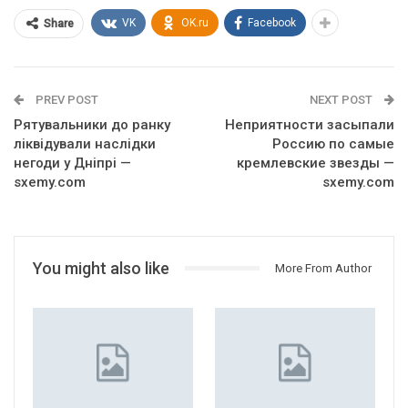
VK
OK.ru
Facebook
Share
PREV POST
NEXT POST
Рятувальники до ранку
Неприятности засыпали
ліквідували наслідки
Россию по самые
негоди у Дніпрі —
кремлевские звезды —
sxemy.com
sxemy.com
You might also like
More From Author