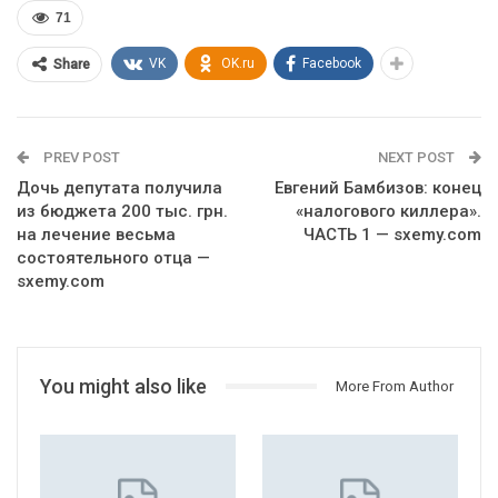
71
VK
OK.ru
Facebook
Share
PREV POST
NEXT POST
Дочь депутата получила
Евгений Бамбизов: конец
из бюджета 200 тыс. грн.
«налогового киллера».
на лечение весьма
ЧАСТЬ 1 — sxemy.com
состоятельного отца —
sxemy.com
You might also like
More From Author