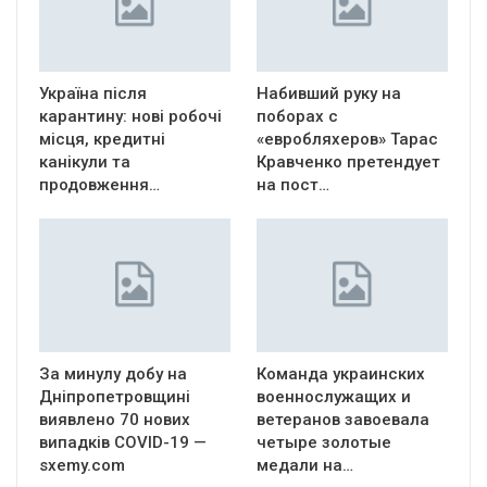
Україна після
Набивший руку на
карантину: нові робочі
поборах с
місця, кредитні
«евробляхеров» Тарас
канікули та
Кравченко претендует
продовження…
на пост…
За минулу добу на
Команда украинских
Дніпропетровщині
военнослужащих и
виявлено 70 нових
ветеранов завоевала
випадків COVID-19 —
четыре золотые
sxemy.com
медали на…