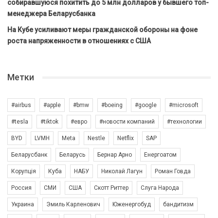
собиравшуюся похитить до 5 млн долларов у бывшего топ-
менеджера Беларусбанка
На Кубе усиливают меры гражданской обороны на фоне
роста напряженности в отношениях с США
Метки
#airbus
#apple
#bmw
#boeing
#google
#microsoft
#tesla
#tiktok
#евро
#новости компаний
#технологии
BYD
LVMH
Meta
Nestle
Netflix
SAP
Беларусбанк
Беларусь
Бернар Арно
Енергоатом
Корупція
Куба
НАБУ
Николай Лагун
Роман Говда
Россия
СМИ
США
Скотт Риттер
Слуга Народа
Украина
Эмиль Карленович
Юженергобуд
бандитизм