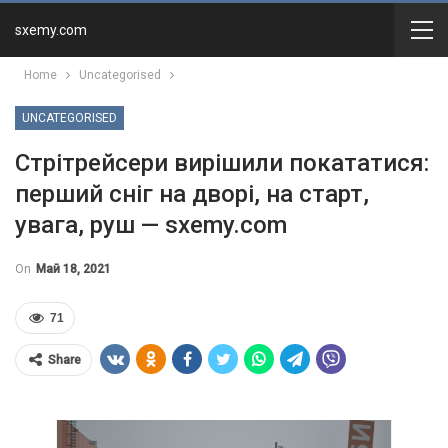
sxemy.com
Home
Uncategorised
UNCATEGORISED
Стрітрейсери вирішили покататися:
перший сніг на дворі, на старт,
увага, руш — sxemy.com
On
Май 18, 2021
71
Share