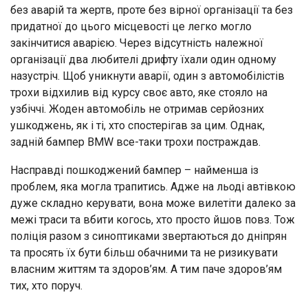
без аварій та жертв, проте без вірної організації та без
придатної до цього місцевості це легко могло
закінчитися аварією. Через відсутність належної
організації два любителі дрифту їхали один одному
назустріч. Щоб уникнути аварії, один з автомобілістів
трохи відхилив від курсу своє авто, яке стояло на
узбіччі. Жоден автомобіль не отримав серйозних
ушкоджень, як і ті, хто спостерігав за цим. Однак,
задній бампер BMW все-таки трохи постраждав.
Насправді пошкоджений бампер – найменша із
проблем, яка могла трапитись. Адже на льоді автівкою
дуже складно керувати, вона може вилетіти далеко за
межі траси та вбити когось, хто просто йшов повз. Тож
поліція разом з синоптиками звертаються до дніпрян
та просять їх бути більш обачними та не ризикувати
власним життям та здоров’ям. А тим паче здоров’ям
тих, хто поруч.