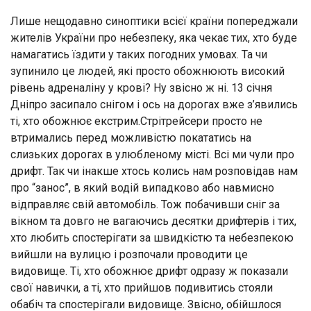
Лише нещодавно синоптики всієї країни попереджали
жителів України про небезпеку, яка чекає тих, хто буде
намагатись їздити у таких погодних умовах. Та чи
зупинило це людей, які просто обожнюють високий
рівень адреналіну у крові? Ну звісно ж ні. 13 січня
Дніпро засипало снігом і ось на дорогах вже з’явились
ті, хто обожнює екстрим.Стрітрейсери просто не
втримались перед можливістю покататись на
слизьких дорогах в улюбленому місті. Всі ми чули про
дрифт. Так чи інакше хтось колись нам розповідав нам
про “занос”, в який водій випадково або навмисно
відправляє свій автомобіль. Тож побачивши сніг за
вікном та довго не вагаючись десятки дрифтерів і тих,
хто любить спостерігати за швидкістю та небезпекою
вийшли на вулицю і розпочали проводити це
видовище. Ті, хто обожнює дрифт одразу ж показали
свої навички, а ті, хто прийшов подивитись стояли
обабіч та спостерігали видовище. Звісно, обійшлося