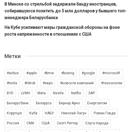
В Минске со стрельбой задержали банду иностранцев,
собиравшуюся похитить до 5 млн долларов у бывшего топ-
менеджера Беларусбанка
На Кубе усиливают меры гражданской обороны на фоне
роста напряженности в отношениях с США
Метки
#airbus
#apple
#bmw
#boeing
#google
#microsoft
#tesla
#tiktok
#евро
#новости компаний
#технологии
BYD
LVMH
Meta
Nestle
Netflix
SAP
Беларусбанк
Беларусь
Бернар Арно
Енергоатом
Корупція
Куба
НАБУ
Николай Лагун
Роман Говда
Россия
СМИ
США
Скотт Риттер
Слуга Народа