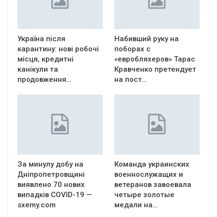
Україна після
Набивший руку на
карантину: нові робочі
поборах с
місця, кредитні
«евробляхеров» Тарас
канікули та
Кравченко претендует
продовження…
на пост…
За минулу добу на
Команда украинских
Дніпропетровщині
военнослужащих и
виявлено 70 нових
ветеранов завоевала
випадків COVID-19 —
четыре золотые
sxemy.com
медали на…