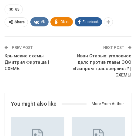
65
VK
OK.ru
Facebook
Share
PREV POST
NEXT POST
Крымские схемы
Иван Старых: уголовное
Дмитрия Фирташа |
дело против главы ООО
СХЕМЫ
«Газпром транссервис»? |
СХЕМЫ
You might also like
More From Author