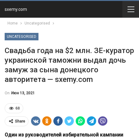
sxemy.com
Home
Uncategorised
UNCATEGORISED
Свадьба года на $2 млн. ЗЕ-куратор
украинской таможни выдал дочь
замуж за сына донецкого
авторитета — sxemy.com
On
Июн 13, 2021
68
Share
Один из руководителей избирательной кампании