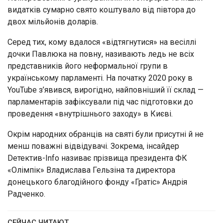
видатків сумарно свято коштувало від півтора до
двох мільйонів доларів.
Серед тих, кому вдалося «відтягнутися» на весіллі
дочки Павлюка на повну, називають ледь не всіх
представників його неформальної групи в
українському парламенті. На початку 2020 року в
YouTube з’явився, вирогідно, найповніший її склад —
парламентарів зафіксували під час підготовки до
проведення «внутрішнього заходу» в Києві.
Окрім народних обранців на святі були присутні й не
менш поважні відвідувачі. Зокрема, інсайдер
Dетектив-Info називає прізвища президента ФК
«Олімпік» Владислава Гельзіна та директора
донецького благодійного фонду «Гратіс» Андрія
Радченко.
СЕЙЧАС ЧИТАЮТ