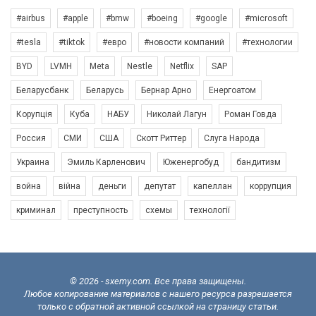
#airbus
#apple
#bmw
#boeing
#google
#microsoft
#tesla
#tiktok
#евро
#новости компаний
#технологии
BYD
LVMH
Meta
Nestle
Netflix
SAP
Беларусбанк
Беларусь
Бернар Арно
Енергоатом
Корупція
Куба
НАБУ
Николай Лагун
Роман Говда
Россия
СМИ
США
Скотт Риттер
Слуга Народа
Украина
Эмиль Карленович
Юженергобуд
бандитизм
война
війна
деньги
депутат
капеллан
коррупция
криминал
преступность
схемы
технології
© 2026 - sxemy.com. Все права защищены.
Любое копирование материалов с нашего ресурса разрешается
только с обратной активной ссылкой на страницу статьи.