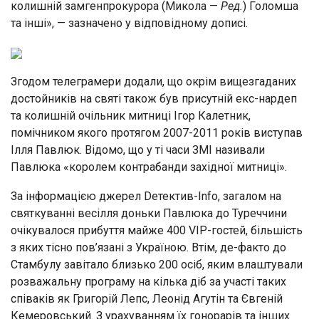
колишній замгенпрокурора (Микола —
Ред.
) Голомша
та інші», — зазначено у відповідному дописі.
Згодом телеграмери додали, що окрім вищезгаданих
достойників на святі також був присутній екс-нардеп
та колишній очільник митниці Ігор Калетник,
помічником якого протягом 2007-2011 років виступав
Ілля Павлюк. Відомо, що у ті часи ЗМІ називали
Павлюка «королем контрабанди західної митниці».
За інформацією джерел Dетектив-Info, загалом на
святкуванні весілля доньки Павлюка до Туреччини
очікувалося прибуття майже 400 VIP-гостей, більшість
з яких тісно пов’язані з Україною. Втім, де-факто до
Стамбулу завітало близько 200 осіб, яким влаштували
розважальну програму на кілька діб за участі таких
співаків як Григорій Лепс, Леонід Агутін та Євгеній
Кемеровський. З урахуванням їх гонорарів та інших