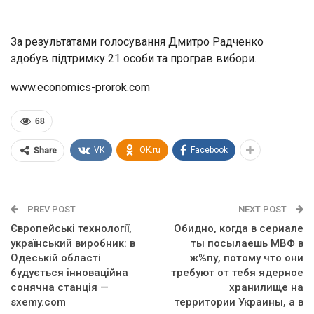
За результатами голосування Дмитро Радченко
здобув підтримку 21 особи та програв вибори.
www.economics-prorok.com
68
VK
OK.ru
Facebook
Share
PREV POST
NEXT POST
Європейські технології,
Обидно, когда в сериале
український виробник: в
ты посылаешь МВФ в
Одеській області
ж%пу, потому что они
будується інноваційна
требуют от тебя ядерное
сонячна станція —
хранилище на
sxemy.com
территории Украины, а в