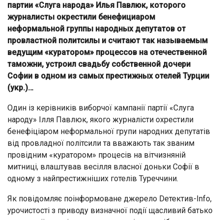
партии «Слуга народа» Илья Павлюк, которого
журналисты окрестили бенефициаром
неформальной группы народных депутатов от
провластной политсилы и считают так называемым
ведущим «куратором» процессов на отечественной
таможни, устроил свадьбу собственной дочери
Софии в одном из самых престижных отелей Турции
(укр.)…
Один із керівників виборчої кампанії партії «Слуга
народу» Ілля Павлюк, якого журналісти охрестили
бенефіціаром неформальної групи народних депутатів
від провладної політсили та вважають так званим
провідним «куратором» процесів на вітчизняній
митниці, влаштував весілля власної доньки Софії в
одному з найпрестижніших готелів Туреччини.
Як повідомляє поінформоване джерело Dетектив-Info,
урочистості з приводу визначної події щасливий батько