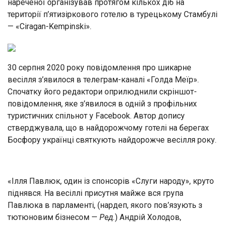
нареченої організував протягом кількох діб на
території п’ятизіркового готелю в турецькому Стамбулі
— «Ciragan-Kempinski».
30 серпня 2020 року повідомлення про шикарне
весілля з’явилося в телеграм-каналі «Голда Меїр».
Спочатку його редактори оприлюднили скріншот-
повідомлення, яке з’явилося в одній з профільних
туристичних спільнот у Facebook. Автор допису
стверджувала, що в найдорожчому готелі на берегах
Босфору українці святкують найдорожче весілля року.
«Ілля Павлюк, один із спонсорів «Слуги народу», круто
піднявся. На весіллі присутня майже вся група
Павлюка в парламенті, (нардеп, якого пов’язують з
тютюновим бізнесом —
Ред.
) Андрій Холодов,