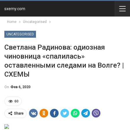
sxemy.com
Home
Uncategorised
UNCATEGORISED
Светлана Радинова: одиозная
чиновница «спалилась»
оставленными следами на Волге? |
СХЕМЫ
On
Фев 6, 2020
60
Share