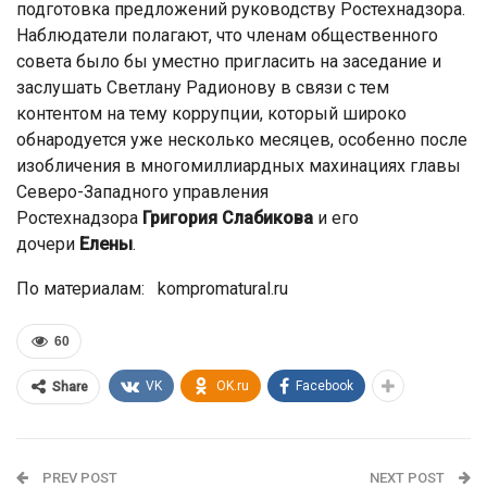
подготовка предложений руководству Ростехнадзора.
Наблюдатели полагают, что членам общественного
совета было бы уместно пригласить на заседание и
заслушать Светлану Радионову в связи с тем
контентом на тему коррупции, который широко
обнародуется уже несколько месяцев, особенно после
изобличения в многомиллиардных махинациях главы
Северо-Западного управления
Ростехнадзора
Григория
Слабикова
и его
дочери
Елены
.
По материалам: kompromatural.ru
60
VK
OK.ru
Facebook
Share
PREV POST
NEXT POST