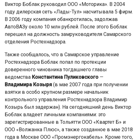
Виктор Боблак руководил ООО «Моторика». В 2004
году дилерская сеть «Лады-Тул» насчитывала 5 фирм.
В 2006 году компания обанкротилась, задолжав
АвтоВАЗу около 10 млн рублей. После этого Боблак
перешел на должность замруководителя Самарского
отделения Ростехнадзора.
Также сообщалось, что в Самарское управление
Ростехнадзора Боблак попал по протекции
доверенного чиновника тогдашнего главы
ведомства
Константина
Пуликовского
—
Владимира
Козыря
(в мае 2007 года при получении
взятки в особо крупном размере начальник
контрольного управления Ростехнадзора Владимир
Козырь был задержан). На сегодняшний день Виктор
Боблак владеет личными компаниями: это
зарегистрированные в Тольятти ООО «Квартет Б» и
ООО «Волжанка Плюс», а также созданное в мае 2018
года в Москве ООО «Промэнергокабель». Кроме того,