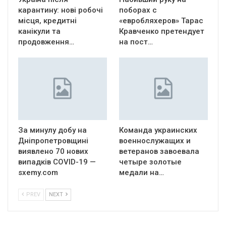
карантину: нові робочі
поборах с
місця, кредитні
«евробляхеров» Тарас
канікули та
Кравченко претендует
продовження…
на пост…
За минулу добу на
Команда украинских
Дніпропетровщині
военнослужащих и
виявлено 70 нових
ветеранов завоевала
випадків COVID-19 —
четыре золотые
sxemy.com
медали на…
PREV
NEXT