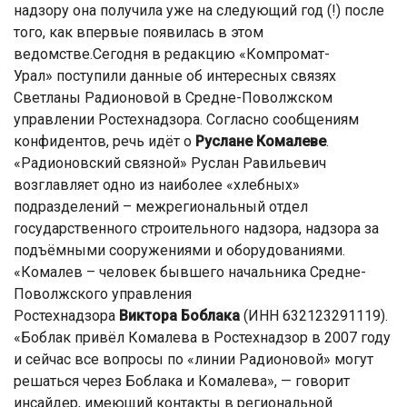
надзору она получила уже на следующий год (!) после
того, как впервые появилась в этом
ведомстве.Сегодня в редакцию «Компромат-
Урал» поступили данные об интересных связях
Светланы Радионовой в Средне-Поволжском
управлении Ростехнадзора. Согласно сообщениям
конфидентов, речь идёт о
Руслане
Комалеве
.
«Радионовский связной» Руслан Равильевич
возглавляет одно из наиболее «хлебных»
подразделений – межрегиональный отдел
государственного строительного надзора, надзора за
подъёмными сооружениями и оборудованиями.
«Комалев – человек бывшего начальника Средне-
Поволжского управления
Ростехнадзора
Виктора
Боблака
(ИНН 632123291119).
«Боблак привёл Комалева в Ростехнадзор в 2007 году
и сейчас все вопросы по «линии Радионовой» могут
решаться через Боблака и Комалева», — говорит
инсайдер, имеющий контакты в региональной