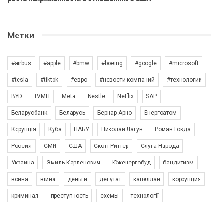
Метки
#airbus
#apple
#bmw
#boeing
#google
#microsoft
#tesla
#tiktok
#евро
#новости компаний
#технологии
BYD
LVMH
Meta
Nestle
Netflix
SAP
Беларусбанк
Беларусь
Бернар Арно
Енергоатом
Корупція
Куба
НАБУ
Николай Лагун
Роман Говда
Россия
СМИ
США
Скотт Риттер
Слуга Народа
Украина
Эмиль Карленович
Юженергобуд
бандитизм
война
війна
деньги
депутат
капеллан
коррупция
криминал
преступность
схемы
технології