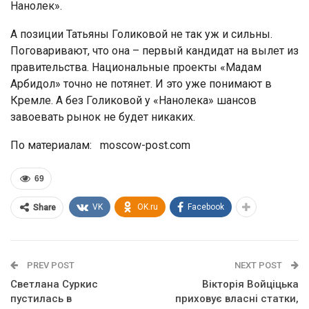
Нанолек».
А позиции Татьяны Голиковой не так уж и сильны.
Поговаривают, что она – первый кандидат на вылет из
правительства. Национальные проекты «Мадам
Арбидол» точно не потянет. И это уже понимают в
Кремле. А без Голиковой у «Нанолека» шансов
завоевать рынок не будет никаких.
По материалам: moscow-post.com
69
VK
OK.ru
Facebook
Share
PREV POST
NEXT POST
Светлана Суркис
Вікторія Войціцька
пустилась в
приховує власні статки,