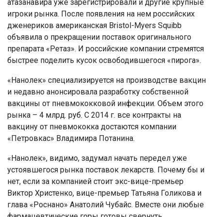
атазанавира уже зарегистрировали и другие крупные
игроки рынка. После появления на нем российских
дженериков американская Bristol-Myers Squibb
объявила о прекращении поставок оригинального
препарата «Ретаз». И российские компании стремятся
быстрее поделить кусок освободившегося «пирога».
«Нанолек» специализируется на производстве вакцин
и недавно анонсировала разработку собственной
вакцины от пневмококковой инфекции. Объем этого
рынка – 4 млрд. руб. С 2014 г. все контракты на
вакцину от пневмококка достаются компании
«Петровкас» Владимира Потанина.
«Нанолек», видимо, задумал начать передел уже
устоявшегося рынка поставок лекарств. Почему бы и
нет, если за компанией стоит экс-вице-премьер
Виктор Христенко, вице-премьер Татьяна Голикова и
глава «Роснано» Анатолий Чубайс. Вместе они любые
фармацевтические горы готовы свернуть.