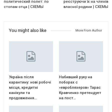
политический полет: по
реєструючи їх на членів
стопам отца | СХЕМЫ
власної родини | СХЕМЫ
You might also like
More From Author
Україна після
Набивший руку на
карантину: нові робочі
поборах с
місця, кредитні
«евробляхеров» Тарас
канікули та
Кравченко претендует
продовження…
на пост…