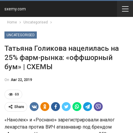
sxemy.com
Home
Uncategorised
UNCATEGORISED
Татьяна Голикова нацелилась на
25% фарм-рынка: «оффшорный
бум» | СХЕМЫ
On
Авг 22, 2019
69
Share
«Нанолек» и «Роснано» зарегистрировали аналог
лекарства против ВИЧ атазанавир под брендом