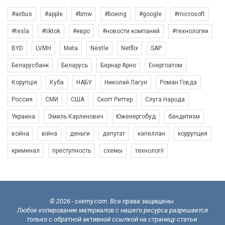
#airbus
#apple
#bmw
#boeing
#google
#microsoft
#tesla
#tiktok
#евро
#новости компаний
#технологии
BYD
LVMH
Meta
Nestle
Netflix
SAP
Беларусбанк
Беларусь
Бернар Арно
Енергоатом
Корупція
Куба
НАБУ
Николай Лагун
Роман Говда
Россия
СМИ
США
Скотт Риттер
Слуга Народа
Украина
Эмиль Карленович
Юженергобуд
бандитизм
война
війна
деньги
депутат
капеллан
коррупция
криминал
преступность
схемы
технології
© 2026 - sxemy.com. Все права защищены.
Любое копирование материалов с нашего ресурса разрешается
только с обратной активной ссылкой на страницу статьи.