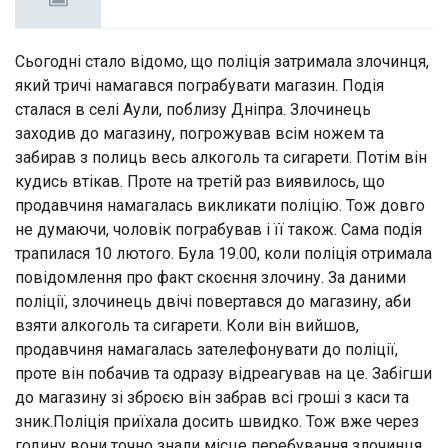
Сьогодні стало відомо, що поліція затримала злочинця,
який тричі намагався пограбувати магазин. Подія
сталася в селі Аули, поблизу Дніпра. Злочинець
заходив до магазину, погрожував всім ножем та
забирав з полиць весь алкоголь та сигарети. Потім він
кудись втікав. Проте на третій раз виявилось, що
продавчиня намагалась викликати поліцію. Тож довго
не думаючи, чоловік пограбував і її також. Сама подія
трапилася 10 лютого. Була 19.00, коли поліція отримала
повідомлення про факт скоєння злочину. За даними
поліції, злочинець двічі повертався до магазину, аби
взяти алкоголь та сигарети. Коли він вийшов,
продавчиня намагалась зателефонувати до поліції,
проте він побачив та одразу відреагував на це. Забігши
до магазину зі зброєю він забрав всі гроші з каси та
зник.Поліція приїхала досить швидко. Тож вже через
годину вони точно знали місце перебування злочинця