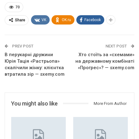
70
VK
OK.ru
Facebook
Share
PREV POST
NEXT POST
В перукарні дружини
Хто стоїть за «схемами»
Юрія Тація «Растрьопа»
на державному комбінаті
скалічили жінку: клієнтка
«Прогрес»? — sxemy.com
втратила зір — sxemy.com
You might also like
More From Author