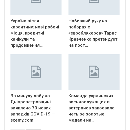
Україна після
Набивший руку на
карантину: нові робочі
поборах с
місця, кредитні
«евробляхеров» Тарас
канікули та
Кравченко претендует
продовження…
на пост…
За минулу добу на
Команда украинских
Дніпропетровщині
военнослужащих и
виявлено 70 нових
ветеранов завоевала
випадків COVID-19 —
четыре золотые
sxemy.com
медали на…