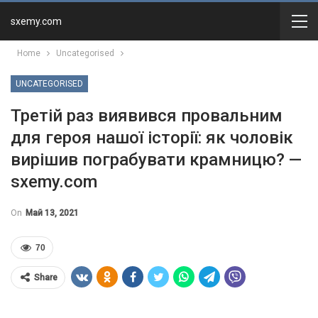
sxemy.com
Home
Uncategorised
UNCATEGORISED
Третій раз виявився провальним
для героя нашої історії: як чоловік
вирішив пограбувати крамницю? —
sxemy.com
On
Май 13, 2021
70
Share