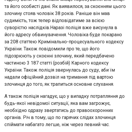
та його особисті дані. Як виявилося, за скоєнням цього
злочину стояв чоловік 38 років. Раніше він мав
судимість, тож тепер відповідатиме за всією
суворістю наслідків.Наразі поліція вже висунула в
його адресу обвинувачення. Чоловіка буде покарано
за 208 статтею Кримінально-процесуального кодексу
України. Також повідомили про те, що його
підозрюють у скоєнні злочину, який передбачено
частиною 3 187 статті (розбій) Карного кодексу
України. Також поліція звернулась до суду, аби їм
надали офіційний дозвіл на тримання під вартою
злочинця до того, як трапиться основне слухання.
А також поліція нагадує, що у випадку потрапляння до
будь-якої невідомої ситуації, яка вам загрожує,
необхідно одразу звертатись до правоохоронних
органів. Річ в тому, що по гарячих слідах злочинця
спіймати набагато легше, ніж через певний час.