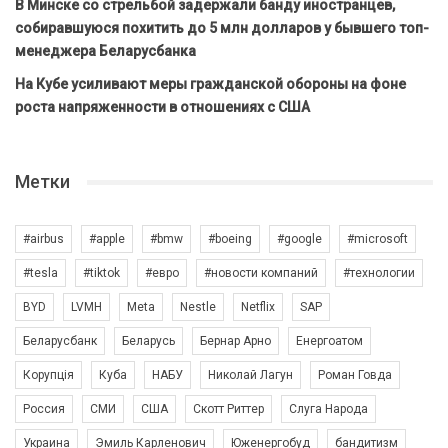
В Минске со стрельбой задержали банду иностранцев,
собиравшуюся похитить до 5 млн долларов у бывшего топ-
менеджера Беларусбанка
На Кубе усиливают меры гражданской обороны на фоне
роста напряженности в отношениях с США
Метки
#airbus
#apple
#bmw
#boeing
#google
#microsoft
#tesla
#tiktok
#евро
#новости компаний
#технологии
BYD
LVMH
Meta
Nestle
Netflix
SAP
Беларусбанк
Беларусь
Бернар Арно
Енергоатом
Корупція
Куба
НАБУ
Николай Лагун
Роман Говда
Россия
СМИ
США
Скотт Риттер
Слуга Народа
Украина
Эмиль Карленович
Юженергобуд
бандитизм