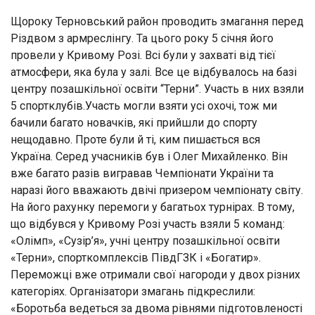
Щороку Терновський район проводить змагання перед
Різдвом з армреслінгу. Та цього року 5 січня його
провели у Кривому Розі. Всі були у захваті від тієї
атмосфери, яка була у залі. Все це відбувалось на базі
центру позашкільної освіти “Терни”. Участь в них взяли
5 спортклубів.Участь могли взяти усі охочі, тож ми
бачили багато новачків, які прийшли до спорту
нещодавно. Проте були й ті, ким пишається вся
Україна. Серед учасників був і Олег Михайленко. Він
вже багато разів вигравав Чемпіонати України та
наразі його вважають двічі призером чемпіонату світу.
На його рахунку перемоги у багатьох турнірах. В тому,
що відбувся у Кривому Розі участь взяли 5 команд:
«Олімп», «Сузір’я», учні центру позашкільної освіти
«Терни», спорткомплексів ПівдГЗК і «Богатир».
Переможці вже отримали свої нагороди у двох різних
категоріях. Організатори змагань підкреслили:
«Боротьба ведеться за двома рівнями підготовленості