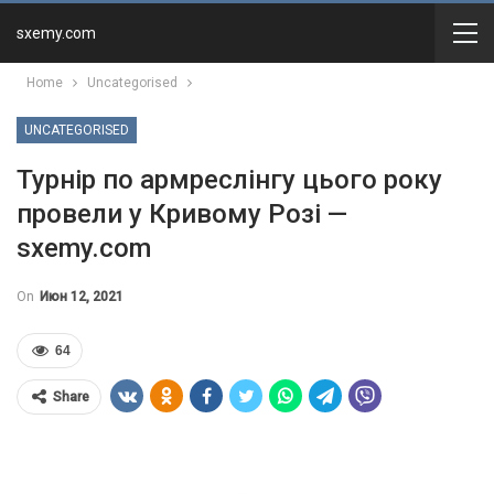
sxemy.com
Home
Uncategorised
UNCATEGORISED
Турнір по армреслінгу цього року
провели у Кривому Розі —
sxemy.com
On
Июн 12, 2021
64
Share