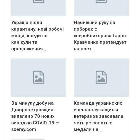
Україна після
Набивший руку на
карантину: нові робочі
поборах с
місця, кредитні
«евробляхеров» Тарас
канікули та
Кравченко претендует
продовження…
на пост…
За минулу добу на
Команда украинских
Дніпропетровщині
военнослужащих и
виявлено 70 нових
ветеранов завоевала
випадків COVID-19 —
четыре золотые
sxemy.com
медали на…