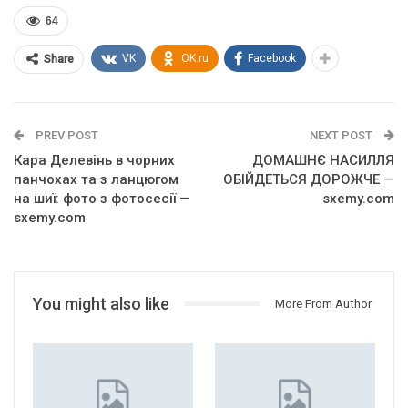
64
VK
OK.ru
Facebook
Share
PREV POST
NEXT POST
Кара Делевінь в чорних
ДОМАШНЄ НАСИЛЛЯ
панчохах та з ланцюгом
ОБІЙДЕТЬСЯ ДОРОЖЧЕ —
на шиї: фото з фотосесії —
sxemy.com
sxemy.com
You might also like
More From Author