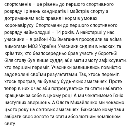
спортсменів – це рівень до першого спортивного
розряду і рівень кандидатів і майстрів спорту з
дотриманням всіх правил і норм в умовах
коронавірусу. Спортсмени до першого спортивного
розряду наймолодші – 14 років. А найстарші у нас
учасники – в районі 40».Змагання проходили за всіма
вимогами МОЗ України. Учасники сиділи в масках, та
крім тих, хто безпосередньо брав участь у боротьбі
біля столу був лише суддя, аби мати змогу зафіксувати,
хто першим переміг. Учасники залишились повністю
задоволені своїми результатами. Так, хтось переміг,
хтось програв, як буває у будь-яких змаганнях. Проте
тепер в них є час аби потренуватись та стати набагато
кращими за себе в цьому році. А ми чекатимемо їхніх
наступних звершень. А Олега Михайленко ми чекаємо
цього року на світових змаганнях. Бажаємо йому таки
забрати своє золото та стати абсолютним чемпіоном
світу.