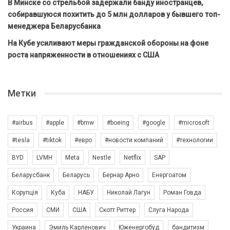
В Минске со стрельбой задержали банду иностранцев,
собиравшуюся похитить до 5 млн долларов у бывшего топ-
менеджера Беларусбанка
На Кубе усиливают меры гражданской обороны на фоне
роста напряженности в отношениях с США
Метки
#airbus
#apple
#bmw
#boeing
#google
#microsoft
#tesla
#tiktok
#евро
#новости компаний
#технологии
BYD
LVMH
Meta
Nestle
Netflix
SAP
Беларусбанк
Беларусь
Бернар Арно
Енергоатом
Корупція
Куба
НАБУ
Николай Лагун
Роман Говда
Россия
СМИ
США
Скотт Риттер
Слуга Народа
Украина
Эмиль Карленович
Юженергобуд
бандитизм