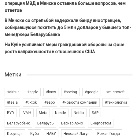
операция МВД в Минске оставила больше вопросов, чем
ответов
В Минске со стрельбой задержали банду иностранцев,
собиравшуюся похитить до 5 млн долларов у бывшего топ-
менеджера Беларусбанка
На Кубе усиливают меры гражданской обороны на фоне
роста напряженности в отношениях с США
Метки
#airbus
#apple
#bmw
#boeing
#google
#microsoft
#tesla
#tiktok
#евро
#новости компаний
#технологии
BYD
LVMH
Meta
Nestle
Netflix
SAP
Беларусбанк
Беларусь
Бернар Арно
Енергоатом
Корупція
Куба
НАБУ
Николай Лагун
Роман Говда