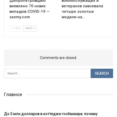
Дніпропетровщині
военнослужащих и
виявлено 70 нових
ветеранов завоевала
випадків COVID-19 —
четыре золотые
sxemy.com
медали на…
PREV
NEXT
Comments are closed.
Главное
До 5 млн долларов в коттедже госбанкира: почему