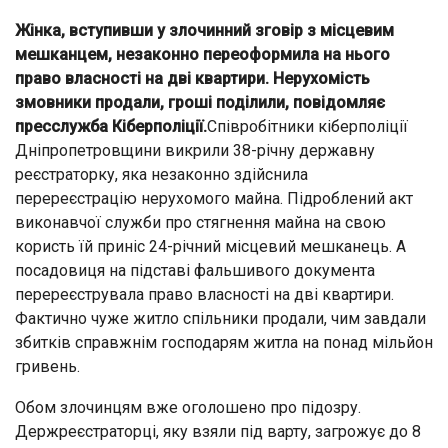
Жінка, вступивши у злочинний зговір з місцевим
мешканцем, незаконно переоформила на нього
право власності на дві квартири. Нерухомість
змовники продали, гроші поділили, повідомляє
пресслужба Кіберполіції.
Співробітники кіберполіції
Дніпропетровщини викрили 38-річну державну
реєстраторку, яка незаконно здійснила
перереєстрацію нерухомого майна. Підроблений акт
виконавчої служби про стягнення майна на свою
користь їй приніс 24-річний місцевий мешканець. А
посадовиця на підставі фальшивого документа
перереєструвала право власності на дві квартири.
Фактично чуже житло спільники продали, чим завдали
збитків справжнім господарям житла на понад мільйон
гривень.
Обом злочинцям вже оголошено про підозру.
Держреєстраторці, яку взяли під варту, загрожує до 8