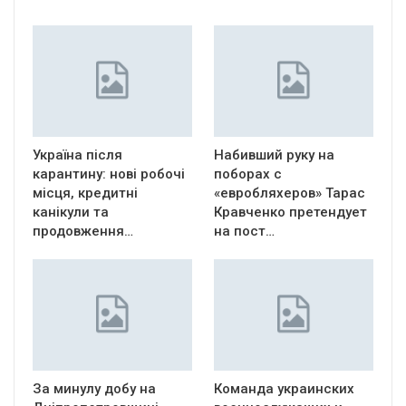
Україна після
Набивший руку на
карантину: нові робочі
поборах с
місця, кредитні
«евробляхеров» Тарас
канікули та
Кравченко претендует
продовження…
на пост…
За минулу добу на
Команда украинских