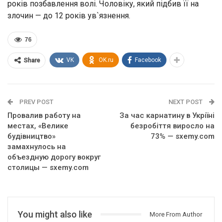
років позбавлення волі. Чоловіку, який підбив її на
злочин — до 12 років ув`язнення.
76
VK
OK.ru
Facebook
Share
PREV POST
NEXT POST
Провалив работу на
За час карнатину в Укріїні
местах, «Велике
безробіття виросло на
будівництво»
73% — sxemy.com
замахнулось на
объездную дорогу вокруг
столицы — sxemy.com
You might also like
More From Author