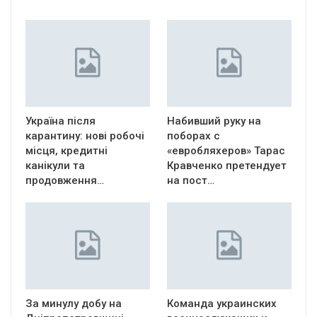
Україна після
Набивший руку на
карантину: нові робочі
поборах с
місця, кредитні
«евробляхеров» Тарас
канікули та
Кравченко претендует
продовження…
на пост…
За минулу добу на
Команда украинских