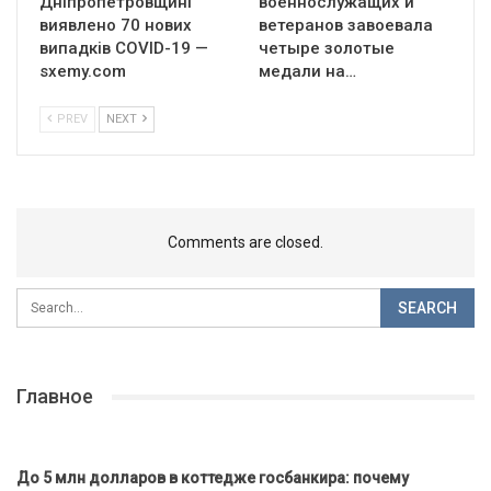
Дніпропетровщині
военнослужащих и
виявлено 70 нових
ветеранов завоевала
випадків COVID-19 —
четыре золотые
sxemy.com
медали на…
PREV
NEXT
Comments are closed.
Главное
До 5 млн долларов в коттедже госбанкира: почему