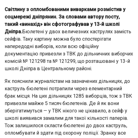
Світлину з опломбованими виварками розмістив у
соцмережі дніпрянин. За словами автору посту,
такий «винахід» він сфотографував у 13-й школі
Дніпра.
Бюлетені у двох величезних каструлях замість
сейфів. Таку картину можна було спостерігати
напередодні виборів, коли всю офіційну
документацію привезли з ТВК до дільничних виборчих
комісій № 121298 та № 121299, що розташовані у 13-й
школі Дніпра в Центральному районі.
Як пояснили журналістам на зазначених дільницях, до
каструль бюлетені потрапили через елементарний
брак місця. На цих дільницях 1285 виборців, тож з ТВК
привезли майже 5 тисяч бюлетенів. Де й як вони
зберігатимуться — у ТВК нікого не цікавило, а сейф у
школі виявився замалим для такої кількості паперів.
Тож залишилося скласти бюлетені до двох каструль,
опломбувати й здати під охорону поліції. Зранку все