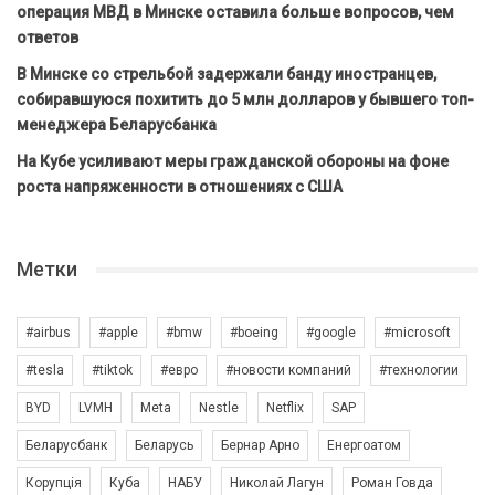
операция МВД в Минске оставила больше вопросов, чем
ответов
В Минске со стрельбой задержали банду иностранцев,
собиравшуюся похитить до 5 млн долларов у бывшего топ-
менеджера Беларусбанка
На Кубе усиливают меры гражданской обороны на фоне
роста напряженности в отношениях с США
Метки
#airbus
#apple
#bmw
#boeing
#google
#microsoft
#tesla
#tiktok
#евро
#новости компаний
#технологии
BYD
LVMH
Meta
Nestle
Netflix
SAP
Беларусбанк
Беларусь
Бернар Арно
Енергоатом
Корупція
Куба
НАБУ
Николай Лагун
Роман Говда