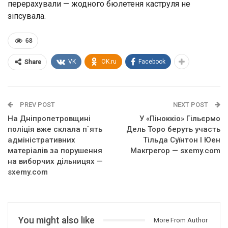
перерахували — жодного бюлетеня каструля не
зіпсувала.
68
VK
OK.ru
Facebook
Share
PREV POST
NEXT POST
На Дніпропетровщині
У «Піноккіо» Гільєрмо
поліція вже склала п`ять
Дель Торо беруть участь
адміністративних
Тільда Суїнтон І Юен
матеріалів за порушення
Макгрегор — sxemy.com
на виборчих дільницях —
sxemy.com
You might also like
More From Author