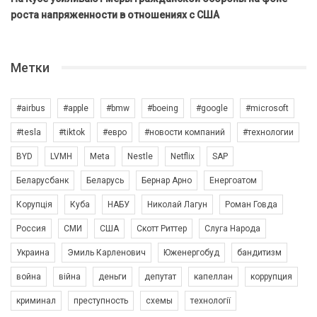
роста напряженности в отношениях с США
Метки
#airbus
#apple
#bmw
#boeing
#google
#microsoft
#tesla
#tiktok
#евро
#новости компаний
#технологии
BYD
LVMH
Meta
Nestle
Netflix
SAP
Беларусбанк
Беларусь
Бернар Арно
Енергоатом
Корупція
Куба
НАБУ
Николай Лагун
Роман Говда
Россия
СМИ
США
Скотт Риттер
Слуга Народа
Украина
Эмиль Карленович
Юженергобуд
бандитизм
война
війна
деньги
депутат
капеллан
коррупция
криминал
преступность
схемы
технології