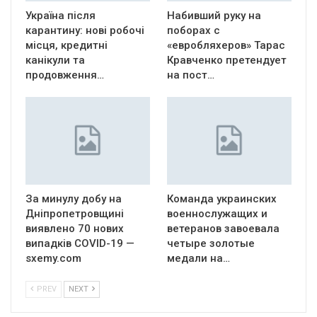
Україна після
Набивший руку на
карантину: нові робочі
поборах с
місця, кредитні
«евробляхеров» Тарас
канікули та
Кравченко претендует
продовження…
на пост…
За минулу добу на
Команда украинских
Дніпропетровщині
военнослужащих и
виявлено 70 нових
ветеранов завоевала
випадків COVID-19 —
четыре золотые
sxemy.com
медали на…
PREV
NEXT