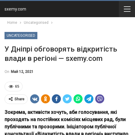
sxemy.com
Home
Uncategorised
UNCATEGORISED
У Дніпрі обговорять відкритість
влади в регіоні — sxemy.com
On
Май 12, 2021
65
Share
Зокрема, активісти хочуть, аби голосування, які
проходять на постійних комісіях місцевих рад, були
публічними та прозорими. Ініціатором публічної
консультації «Відкритість влади в регіоні» виступило