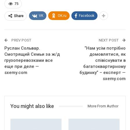
75
VK
OK.ru
Facebook
Share
PREV POST
NEXT POST
Руслан Сольвар.
“Нам усім потрібно
Смотрящий Семьи за ж/д
домовлятися, як
грузоперевозками все
співіснувати в
еще при деле —
багатоквартирному
sxemy.com
будинку” – експерт —
sxemy.com
You might also like
More From Author