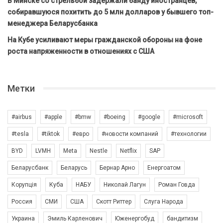
В Минске со стрельбой задержали банду иностранцев,
собиравшуюся похитить до 5 млн долларов у бывшего топ-
менеджера Беларусбанка
На Кубе усиливают меры гражданской обороны на фоне
роста напряженности в отношениях с США
Метки
#airbus
#apple
#bmw
#boeing
#google
#microsoft
#tesla
#tiktok
#евро
#новости компаний
#технологии
BYD
LVMH
Meta
Nestle
Netflix
SAP
Беларусбанк
Беларусь
Бернар Арно
Енергоатом
Корупція
Куба
НАБУ
Николай Лагун
Роман Говда
Россия
СМИ
США
Скотт Риттер
Слуга Народа
Украина
Эмиль Карленович
Юженергобуд
бандитизм