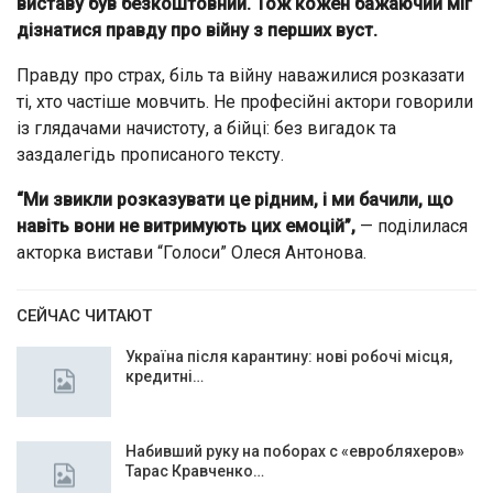
виставу був безкоштовний. Тож кожен бажаючий міг
дізнатися правду про війну з перших вуст.
Правду про страх, біль та війну наважилися розказати
ті, хто частіше мовчить. Не професійні актори говорили
із глядачами начистоту, а бійці: без вигадок та
заздалегідь прописаного тексту.
“Ми звикли розказувати це рідним, і ми бачили, що
навіть вони не витримують цих емоцій”,
— поділилася
акторка вистави “Голоси” Олеся Антонова.
СЕЙЧАС ЧИТАЮТ
Україна після карантину: нові робочі місця,
кредитні…
Набивший руку на поборах с «евробляхеров»
Тарас Кравченко…