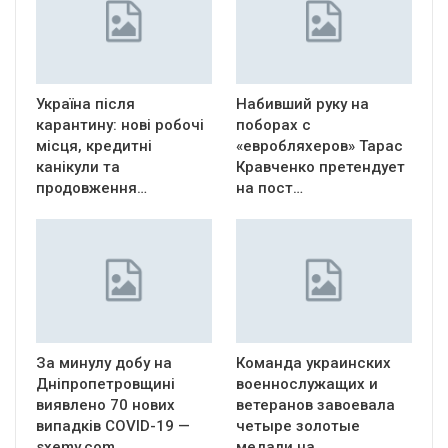
Україна після
Набивший руку на
карантину: нові робочі
поборах с
місця, кредитні
«евробляхеров» Тарас
канікули та
Кравченко претендует
продовження…
на пост…
За минулу добу на
Команда украинских
Дніпропетровщині
военнослужащих и
виявлено 70 нових
ветеранов завоевала
випадків COVID-19 —
четыре золотые
sxemy.com
медали на…