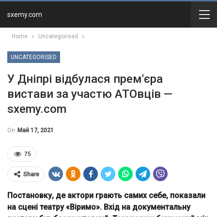
sxemy.com
Home
Uncategorised
UNCATEGORISED
У Дніпрі відбулася прем'єра
вистави за участю АТОвців —
sxemy.com
On
Май 17, 2021
75
Share
Постановку, де актори грають самих себе, показали
на сцені театру «Віримо». Вхід на документальну