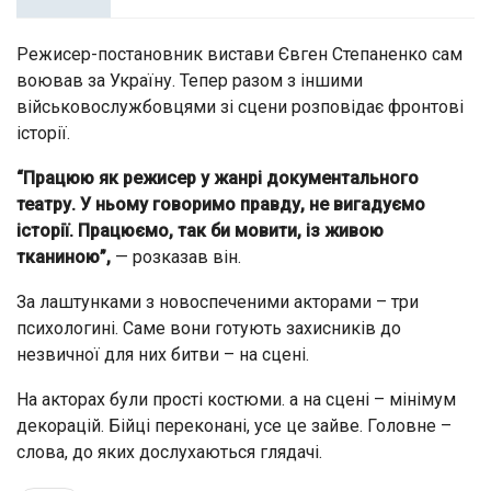
Режисер-постановник вистави Євген Степаненко сам
воював за Україну. Тепер разом з іншими
військовослужбовцями зі сцени розповідає фронтові
історії.
“Працюю як режисер у жанрі документального
театру. У ньому говоримо правду, не вигадуємо
історії. Працюємо, так би мовити, із живою
тканиною”,
— розказав він.
За лаштунками з новоспеченими акторами – три
психологині. Саме вони готують захисників до
незвичної для них битви – на сцені.
На акторах були прості костюми. а на сцені – мінімум
декорацій. Бійці переконані, усе це зайве. Головне –
слова, до яких дослухаються глядачі.