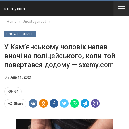
sxemy.com
Home
Uncategorised
UNCATEGORISED
У Кам’янському чоловік напав
вночі на поліцейського, коли той
повертався додому — sxemy.com
On
Апр 11, 2021
64
Share