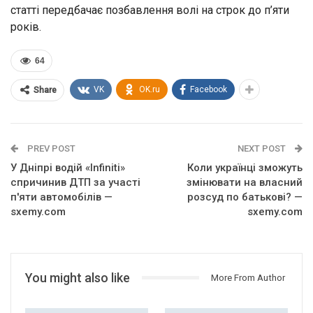
статті передбачає позбавлення волі на строк до п’яти
років.
64
VK
OK.ru
Facebook
Share
PREV POST
NEXT POST
У Дніпрі водій «Infiniti»
Коли українці зможуть
спричинив ДТП за участі
змінювати на власний
п'яти автомобілів —
розсуд по батькові? —
sxemy.com
sxemy.com
You might also like
More From Author