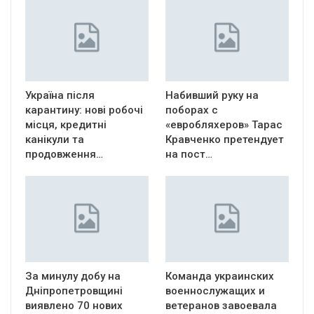
Україна після
Набивший руку на
карантину: нові робочі
поборах с
місця, кредитні
«евробляхеров» Тарас
канікули та
Кравченко претендует
продовження…
на пост…
За минулу добу на
Команда украинских
Дніпропетровщині
военнослужащих и
виявлено 70 нових
ветеранов завоевала