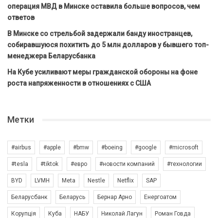
операция МВД в Минске оставила больше вопросов, чем
ответов
В Минске со стрельбой задержали банду иностранцев,
собиравшуюся похитить до 5 млн долларов у бывшего топ-
менеджера Беларусбанка
На Кубе усиливают меры гражданской обороны на фоне
роста напряженности в отношениях с США
Метки
#airbus
#apple
#bmw
#boeing
#google
#microsoft
#tesla
#tiktok
#евро
#новости компаний
#технологии
BYD
LVMH
Meta
Nestle
Netflix
SAP
Беларусбанк
Беларусь
Бернар Арно
Енергоатом
Корупція
Куба
НАБУ
Николай Лагун
Роман Говда