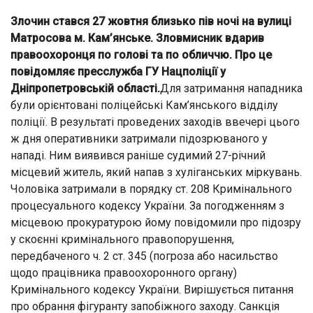
Злочин стався 27 жовтня близько пів ночі на вулиці
Матросова м. Кам’янське. Зловмисник вдарив
правоохоронця по голові та по обличчю. Про це
повідомляє пресслужба ГУ Нацполіції у
Дніпропетровській області.
Для затримання нападника
були орієнтовані поліцейські Кам’янського відділу
поліції. В результаті проведених заходів ввечері цього
ж дня оперативники затримали підозрюваного у
нападі. Ним виявився раніше судимий 27-річний
місцевий житель, який напав з хуліганських міркувань.
Чоловіка затримали в порядку ст. 208 Кримінального
процесуального кодексу України. За погодженням з
місцевою прокуратурою йому повідомили про підозру
у скоєнні кримінального правопорушення,
передбаченого ч. 2 ст. 345 (погроза або насильство
щодо працівника правоохоронного органу)
Кримінального кодексу України. Вирішується питання
про обрання фігуранту запобіжного заходу. Санкція