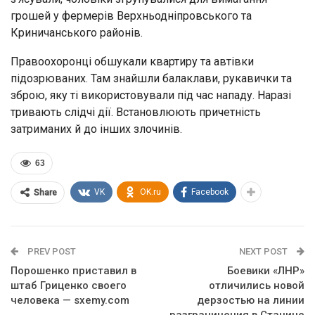
грошей у фермерів Верхньодніпровського та
Криничанського районів.
Правоохоронці обшукали квартиру та автівки
підозрюваних. Там знайшли балаклави, рукавички та
зброю, яку ті використовували під час нападу. Наразі
тривають слідчі дії. Встановлюють причетність
затриманих й до інших злочинів.
63
VK
OK.ru
Facebook
Share
PREV POST
NEXT POST
Порошенко приставил в
Боевики «ЛНР»
штаб Гриценко своего
отличились новой
человека — sxemy.com
дерзостью на линии