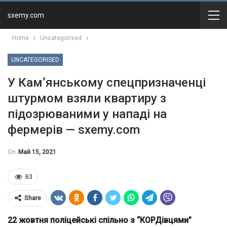
sxemy.com
Home
Uncategorised
UNCATEGORISED
У Кам’янському спецпризначенці
штурмом взяли квартиру з
підозрюваними у нападі на
фермерів — sxemy.com
On
Май 15, 2021
63
Share
22 жовтня поліцейські спільно з “КОРДівцями”