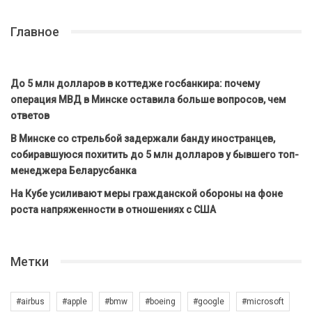
Главное
До 5 млн долларов в коттедже госбанкира: почему
операция МВД в Минске оставила больше вопросов, чем
ответов
В Минске со стрельбой задержали банду иностранцев,
собиравшуюся похитить до 5 млн долларов у бывшего топ-
менеджера Беларусбанка
На Кубе усиливают меры гражданской обороны на фоне
роста напряженности в отношениях с США
Метки
#airbus
#apple
#bmw
#boeing
#google
#microsoft