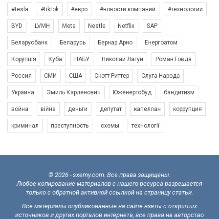
#tesla
#tiktok
#евро
#новости компаний
#технологии
BYD
LVMH
Meta
Nestle
Netflix
SAP
Беларусбанк
Беларусь
Бернар Арно
Енергоатом
Корупція
Куба
НАБУ
Николай Лагун
Роман Говда
Россия
СМИ
США
Скотт Риттер
Слуга Народа
Украина
Эмиль Карленович
Юженергобуд
бандитизм
война
війна
деньги
депутат
капеллан
коррупция
криминал
преступность
схемы
технології
© 2026 - sxemy.com. Все права защищены.
Любое копирование материалов с нашего ресурса разрешается
только с обратной активной ссылкой на страницу статьи.
Все материалы опубликованные на сайте взяты с открытых
источников и других порталов интернета, все права на авторство