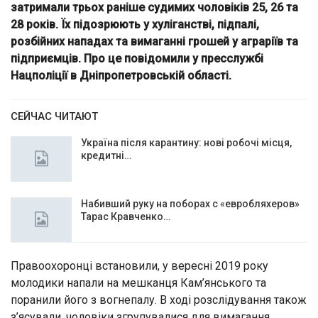
затримали трьох раніше судимих чоловіків 25, 26 та
28 років. Їх підозрюють у хуліганстві, підпалі,
розбійних нападах та вимаганні грошей у аграріїв та
підприємців. Про це повідомили у пресслужбі
Нацполіції в Дніпропетровській області.
СЕЙЧАС ЧИТАЮТ
Україна після карантину: нові робочі місця,
кредитні…
Набивший руку на поборах с «евробляхеров»
Тарас Кравченко…
Правоохоронці встановили, у вересні 2019 року
молодики напали на мешканця Кам’янського та
поранили його з вогнепалу. В ході розслідування також
з’ясували, чоловіки згрупувалися для вимагання