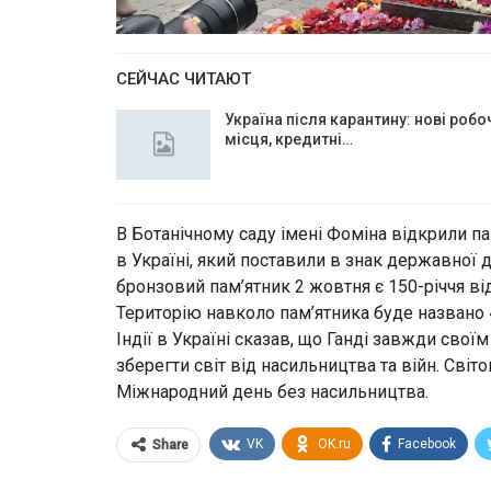
СЕЙЧАС ЧИТАЮТ
Україна після карантину: нові робо
місця, кредитні…
В Ботанічному саду імені Фоміна відкрили па
в Україні, який поставили в знак державної
бронзовий пам’ятник 2 жовтня є 150-річчя від
Територію навколо пам’ятника буде названо 
Індії в Україні сказав, що Ганді завжди свої
зберегти світ від насильництва та війн. Сві
Міжнародний день без насильництва.
VK
OK.ru
Facebook
Share