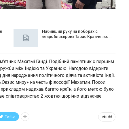
чі
Набивший руку на поборах с
«евробляхеров» Тарас Кравченко…
м’ятник Махатмі Ганді. Подібний пам’ятник є першим
 дружби між Індією та Україною. Нагодою відкрити
 дня народження політичного діяча та активіста Індії.
«Оазис миру» на честь філософії Махатми. Посол
м прикладом надихав багато країн, а його метою було
тове співтовариство 2 жовтня щорічно відзначає
Twitter
66