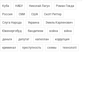
Куба
НАБУ
Николай Лагун
Роман Говда
Россия
СМИ
США
Скотт Риттер
Слуга Народа
Украина
Эмиль Карленович
Юженергобуд
бандитизм
война
війна
деньги
депутат
капеллан
коррупция
криминал
преступность
схемы
технології