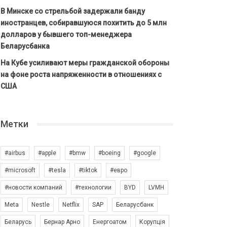
В Минске со стрельбой задержали банду
иностранцев, собиравшуюся похитить до 5 млн
долларов у бывшего топ-менеджера
Беларусбанка
На Кубе усиливают меры гражданской обороны
на фоне роста напряженности в отношениях с
США
Метки
#airbus
#apple
#bmw
#boeing
#google
#microsoft
#tesla
#tiktok
#евро
#новости компаний
#технологии
BYD
LVMH
Meta
Nestle
Netflix
SAP
Беларусбанк
Беларусь
Бернар Арно
Енергоатом
Корупція