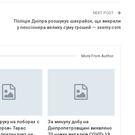
NEXT POST
Поліція Дніпра розшукує шахрайок, що викрали
у пенсіонера велику суму грошей — sxemy.com
More From Author
руку на поборах с
За минулу добу на
еров» Тарас
Дніпропетровщині виявлено
 претендует на
70 нових випадків COVID-19