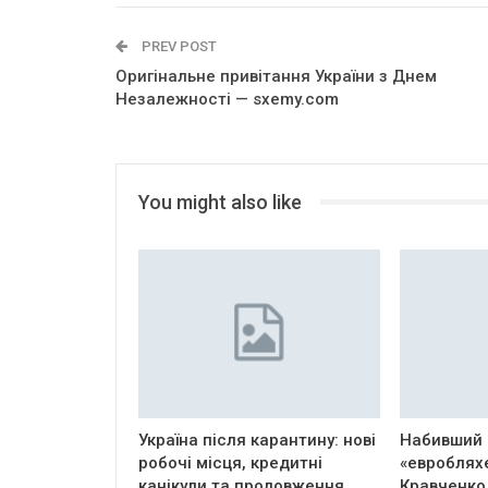
PREV POST
Оригінальне привітання України з Днем
Незалежності — sxemy.com
You might also like
Україна після карантину: нові
Набивший 
робочі місця, кредитні
«евроблях
канікули та продовження…
Кравченко