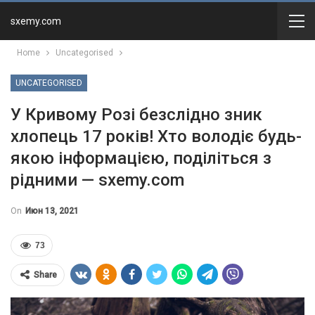
sxemy.com
Home
Uncategorised
UNCATEGORISED
У Кривому Розі безслідно зник
хлопець 17 років! Хто володіє будь-
якою інформацією, поділіться з
рідними — sxemy.com
On
Июн 13, 2021
73
Share