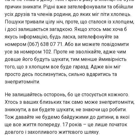
причин зникати. Рідні вже зателефонували та обійшли
усіх друзів та членів родини, до яких міг піти хлопець.
Пошуки тривали цілу ніч, проте, що сталося із хлопцем,
і досі залишається загадкою. Якщо хтось має хоча б
якусь інформацію, будь ласка, зателефонуйте за
номером (067) 638 07 71. Або ви можете повідомити
усе за номером 102. Проте не зволікайте, адже чим
довше його будуть шукати, тим менше ймивірність
того, що з хлопцем все буде гаразд. Адже він міг
просто десь послизнутись, сильно вдаритись та
знепритомніти.
Не залишайтесь осторонь, бо це стосується кожного.
Хтось з ваших близьких так само може знепритомніти,
зникнути, а ви будете шукати, не знаючи що робити.
Тож давайте не будемо байдужими до дитини, в якої
ще все життя попереду. 17 років – це лише початок
довгого і захопливого життєвого шляху.