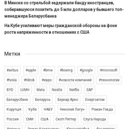
В Минске со стрельбой задержали банду иностранцев,
собиравшуюся похитить до 5 млн долларов у бывшего топ-
менеджера Беларусбанка
На Кубе усиливают меры гражданской обороны на фоне
роста напряженности в отношениях с США
Метки
#airbus
#apple
#bmw
#boeing
#google
#microsoft
#tesla
#tiktok
#евро
#новости компаний
#технологии
BYD
LVMH
Meta
Nestle
Netflix
SAP
Беларусбанк
Беларусь
Бернар Арно
Енергоатом
Корупція
Куба
НАБУ
Николай Лагун
Роман Говда
Россия
СМИ
США
Скотт Риттер
Слуга Народа