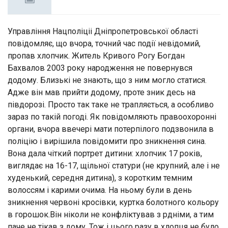
Управління Нацполіціі Дніпропетровської області
повідомляє, що вчора, точний час події невідомий,
пропав хлопчик. Житель Кривого Рогу Богдан
Бахвалов 2003 року народження не повернувся
додому. Близькі не знають, що з ним могло статися.
Адже він мав прийти додому, проте зник десь на
півдорозі. Просто так таке не трапляється, а особливо
зараз по такій погоді. Як повідомляють правоохоронні
органи, вчора ввечері мати потерпілого подзвонила в
поліцію і вирішила повідомити про зникнення сина.
Вона дала чіткий портрет дитини: хлопчик 17 років,
виглядає на 16-17, щільної статури (не крупний, але і не
худенький, середня дитина), з коротким темним
волоссям і карими очима. На ньому були в день
зникнення червоні кросівки, куртка болотного кольору
в горошок.Він ніколи не конфліктував з рдніми, а тим
паче не тікав з дому. Тож і цього разу в хлопця не було