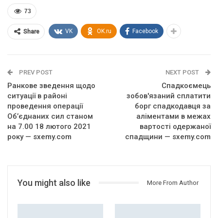
73
VK
OK.ru
Facebook
Share
PREV POST
NEXT POST
Ранкове зведення щодо
Спадкоємець
ситуації в районі
зобов'язаний сплатити
проведення операції
борг спадкодавця за
Об’єднаних сил станом
аліментами в межах
на 7.00 18 лютого 2021
вартості одержаної
року — sxemy.com
спадщини — sxemy.com
You might also like
More From Author