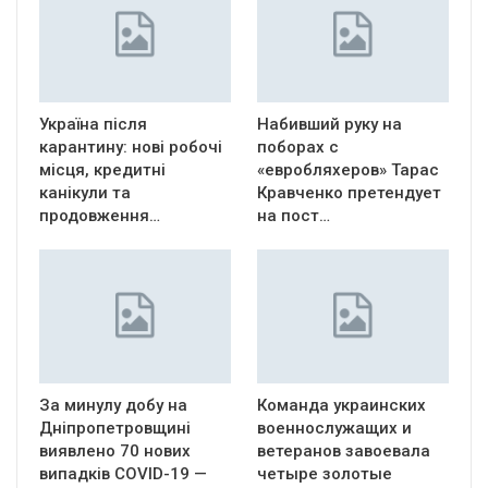
Україна після
Набивший руку на
карантину: нові робочі
поборах с
місця, кредитні
«евробляхеров» Тарас
канікули та
Кравченко претендует
продовження…
на пост…
За минулу добу на
Команда украинских
Дніпропетровщині
военнослужащих и
виявлено 70 нових
ветеранов завоевала
випадків COVID-19 —
четыре золотые