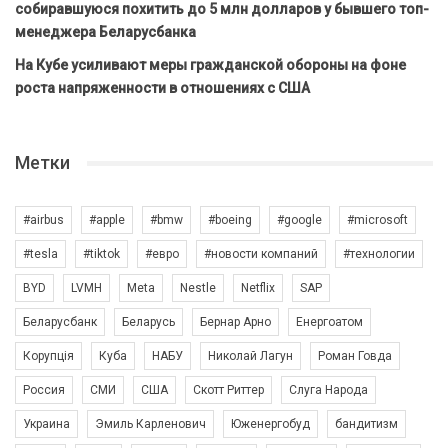
собиравшуюся похитить до 5 млн долларов у бывшего топ-
менеджера Беларусбанка
На Кубе усиливают меры гражданской обороны на фоне
роста напряженности в отношениях с США
Метки
#airbus
#apple
#bmw
#boeing
#google
#microsoft
#tesla
#tiktok
#евро
#новости компаний
#технологии
BYD
LVMH
Meta
Nestle
Netflix
SAP
Беларусбанк
Беларусь
Бернар Арно
Енергоатом
Корупція
Куба
НАБУ
Николай Лагун
Роман Говда
Россия
СМИ
США
Скотт Риттер
Слуга Народа
Украина
Эмиль Карленович
Юженергобуд
бандитизм