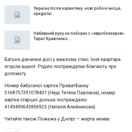
Україна після карантину: нові робочі місця,
кредитні…
Набивший руку на поборах с «евробляхеров»
Тарас Кравченко…
Батьки дівчинки досі у важкому стані. Їхня квартира
згоріла вщент. Родичі постраждалих благають про
допомогу.
Номер бабусиної картки ПриватБанку
5168757391078401 (Наур Тетяна Павлівна), номер
картки старшої доньки постраждалої
4149499643856923 (Наталія Алейникова).
Читайте також:Пожежа у Дніпрі — жертв немає