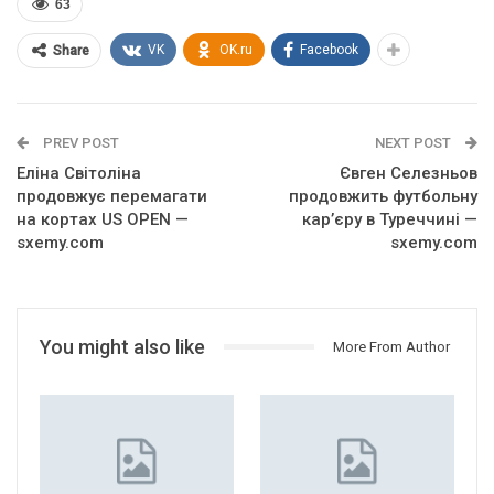
63
VK
OK.ru
Facebook
Share
PREV POST
NEXT POST
Еліна Світоліна
Євген Селезньов
продовжує перемагати
продовжить футбольну
на кортах US OPEN —
кар’єру в Туреччині —
sxemy.com
sxemy.com
You might also like
More From Author