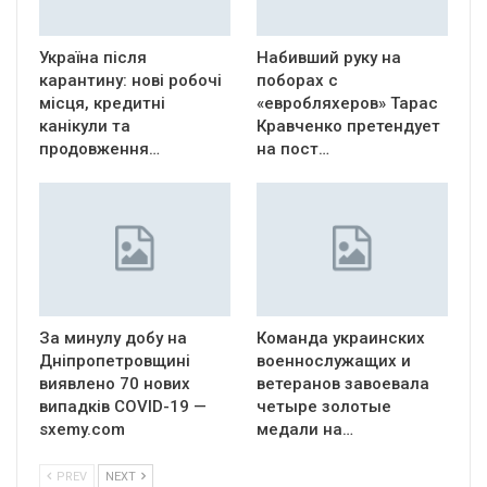
Україна після
Набивший руку на
карантину: нові робочі
поборах с
місця, кредитні
«евробляхеров» Тарас
канікули та
Кравченко претендует
продовження…
на пост…
За минулу добу на
Команда украинских
Дніпропетровщині
военнослужащих и
виявлено 70 нових
ветеранов завоевала
випадків COVID-19 —
четыре золотые
sxemy.com
медали на…
PREV
NEXT