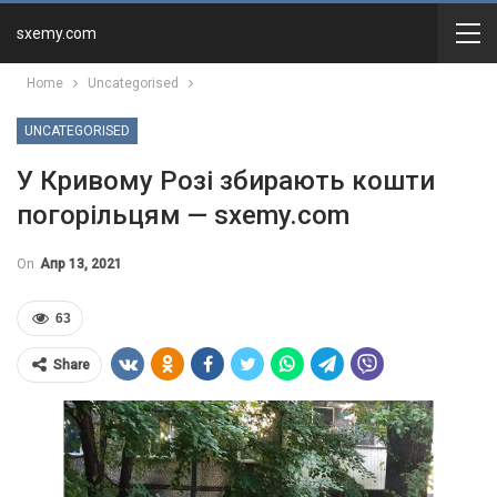
sxemy.com
Home
Uncategorised
UNCATEGORISED
У Кривому Розі збирають кошти
погорільцям — sxemy.com
On
Апр 13, 2021
63
Share