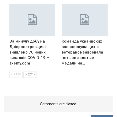
За минулу добу на
Команда украинских
Дніпропетровщині
военнослужащих и
виявлено 70 нових
ветеранов завоевала
випадків COVID-19 —
четыре золотые
sxemy.com
медали на…
PREV
NEXT
Comments are closed.