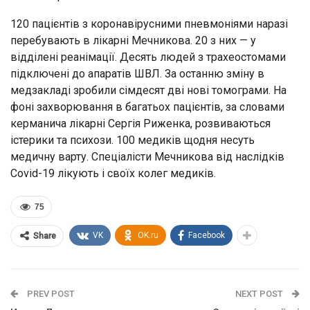
120 пацієнтів з коронавірусними пневмоніями наразі
перебувають в лікарні Мечникова. 20 з них — у
відділені реанімації. Десять людей з трахеостомами
підключені до апаратів ШВЛ. За останню зміну в
медзакладі зробили сімдесят дві нові томограми. На
фоні захворювання в багатьох пацієнтів, за словами
керманича лікарні Сергія Риженка, розвиваються
істерики та психози. 100 медиків щодня несуть
медичну варту. Спеціалісти Мечникова від наслідків
Covid-19 лікують і своїх колег медиків.
75
VK
OK.ru
Facebook
Share
PREV POST
NEXT POST