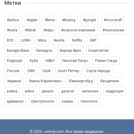
Метки
#airbus
#apple
#bmw
#boeing
#google
#microsoft
#tesla
#tiktok
#евро
#новости компаний
#технологии
BYD
LVMH
Meta
Nestle
Netflix
SAP
Беларусбанк
Беларусь
Бернар Арно
Енергоатом
Корупція
Куба
НАБУ
Николай Лагун
Роман Говда
Россия
СМИ
США
Скотт Риттер
Слуга Народа
Украина
Эмиль Карленович
Юженергобуд
бандитизм
война
війна
деньги
депутат
капеллан
коррупция
криминал
преступность
схемы
технології
© 2026 - sxemy.com. Все права защищены.