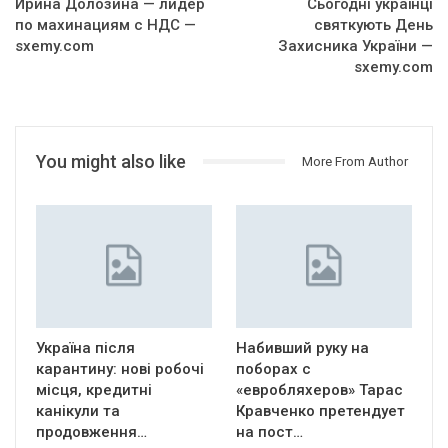
Ирина Долозина — лидер
Сьогодні українці
по махинациям с НДС —
святкують День
sxemy.com
Захисника України —
sxemy.com
You might also like
More From Author
Україна після
Набивший руку на
карантину: нові робочі
поборах с
місця, кредитні
«евробляхеров» Тарас
канікули та
Кравченко претендует
продовження…
на пост…