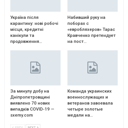
Україна після
Набивший руку на
карантину: нові робочі
поборах с
місця, кредитні
«евробляхеров» Тарас
канікули та
Кравченко претендует
продовження…
на пост…
За минулу добу на
Команда украинских
Дніпропетровщині
военнослужащих и
виявлено 70 нових
ветеранов завоевала
випадків COVID-19 —
четыре золотые
sxemy.com
медали на…
PREV
NEXT