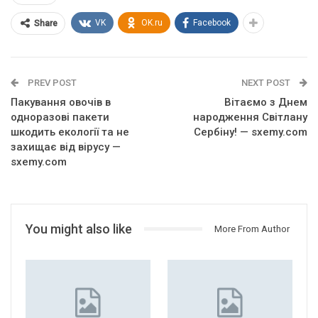
VK
OK.ru
Facebook
Share
PREV POST
NEXT POST
Пакування овочів в
Вітаємо з Днем
одноразові пакети
народження Світлану
шкодить екології та не
Сербіну! — sxemy.com
захищає від вірусу —
sxemy.com
You might also like
More From Author