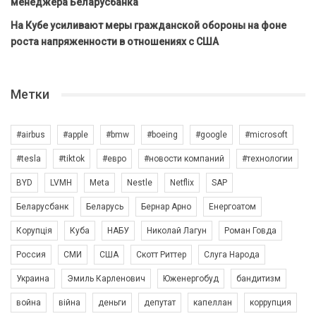
менеджера Беларусбанка
На Кубе усиливают меры гражданской обороны на фоне
роста напряженности в отношениях с США
Метки
#airbus
#apple
#bmw
#boeing
#google
#microsoft
#tesla
#tiktok
#евро
#новости компаний
#технологии
BYD
LVMH
Meta
Nestle
Netflix
SAP
Беларусбанк
Беларусь
Бернар Арно
Енергоатом
Корупція
Куба
НАБУ
Николай Лагун
Роман Говда
Россия
СМИ
США
Скотт Риттер
Слуга Народа
Украина
Эмиль Карленович
Юженергобуд
бандитизм
война
війна
деньги
депутат
капеллан
коррупция