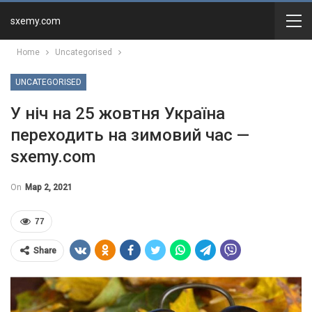
sxemy.com
Home
Uncategorised
UNCATEGORISED
У ніч на 25 жовтня Україна
переходить на зимовий час —
sxemy.com
On
Мар 2, 2021
77
Share