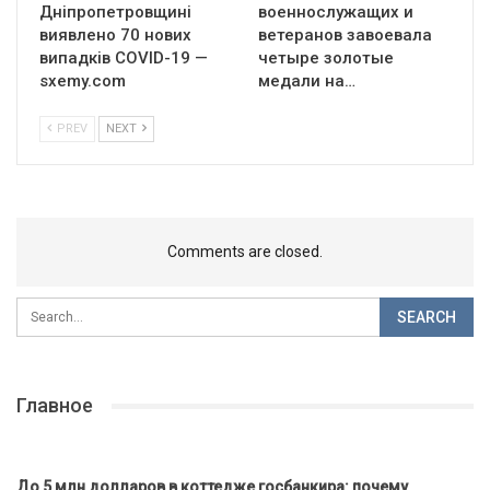
Дніпропетровщині
военнослужащих и
виявлено 70 нових
ветеранов завоевала
випадків COVID-19 —
четыре золотые
sxemy.com
медали на…
PREV
NEXT
Comments are closed.
Главное
До 5 млн долларов в коттедже госбанкира: почему