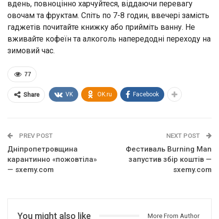
вдень, повноцінно харчуйтеся, віддаючи перевагу
овочам та фруктам. Спіть по 7-8 годин, ввечері замість
гаджетів почитайте книжку або прийміть ванну. Не
вживайте кофеїн та алкоголь напередодні переходу на
зимовий час.
77
VK
OK.ru
Facebook
Share
PREV POST
NEXT POST
Дніпропетровщина
Фестиваль Burning Man
карантинно «пожовтіла»
запустив збір коштів —
— sxemy.com
sxemy.com
You might also like
More From Author