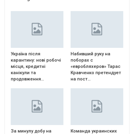
Україна після
Набивший руку на
карантину: нові робочі
поборах с
місця, кредитні
«евробляхеров» Тарас
канікули та
Кравченко претендует
продовження…
на пост…
За минулу добу на
Команда украинских