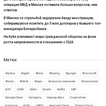
операция МВД в Минске оставила больше вопросов, чем
ответов
В Минске со стрельбой задержали банду иностранцев,
собиравшуюся похитить до 5 млн долларов у бывшего топ-
менеджера Беларусбанка
На Кубе усиливают меры гражданской обороны на фоне
роста напряженности в отношениях с США
Метки
#airbus
#apple
#bmw
#boeing
#google
#microsoft
#tesla
#tiktok
#евро
#новости компаний
#технологии
BYD
LVMH
Meta
Nestle
Netflix
SAP
Беларусбанк
Беларусь
Бернар Арно
Енергоатом
Корупція
Куба
НАБУ
Николай Лагун
Роман Говда