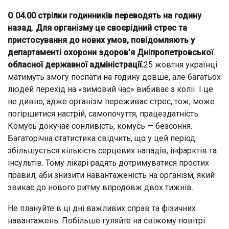
О 04.00 стрілки годинників переводять на годину
назад. Для організму це своєрідний стрес та
пристосування до нових умов, повідомляють у
департаменті охорони здоров’я Дніпропетровської
обласної державної адміністрації.
25 жовтня українці
матимуть змогу поспати на годину довше, але багатьох
людей перехід на «зимовий час» вибиває з колії. І це
не дивно, адже організм переживає стрес, тож, може
погіршитися настрій, самопочуття, працездатність.
Комусь докучає сонливість, комусь — безсоння.
Багаторічна статистика свідчить, що у цей період
збільшується кількість серцевих нападів, інфарктів та
інсультів. Тому лікарі радять дотримуватися простих
правил, аби знизити навантаженість на організм, який
звикає до нового ритму впродовж двох тижнів.
Не плануйте в ці дні важливих справ та фізичних
навантажень. Побільше гуляйте на свіжому повітрі