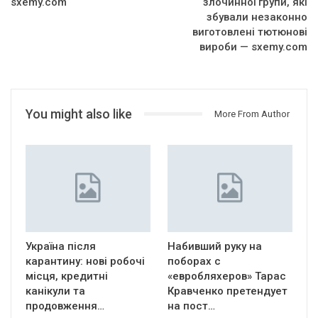
sxemy.com
злочинної групи, які
збували незаконно
виготовлені тютюнові
вироби — sxemy.com
You might also like
More From Author
Україна після
Набивший руку на
карантину: нові робочі
поборах с
місця, кредитні
«евробляхеров» Тарас
канікули та
Кравченко претендует
продовження…
на пост…