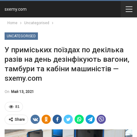
sxemy.com
Home
Uncategorised
UNCATEGORISED
У приміських поїздах по декілька
разів на день дезінфікують вагони,
тамбури та кабіни машиністів —
sxemy.com
On
Май 13, 2021
81
Share