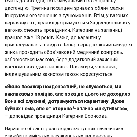
мчать до виходів, геть забуваючи про соціальну
дистанцію. Третина похапцем зриває з облич маски,
ігноруючи оголошення з гучномовців. Втім, у вагонах,
переконують, правил дотримуються.За дисципліною у
вагонах стежать провідники. Катерина на залізниці
працює вже 18 років. Каже, до карантину
пристосувалась швидко. Тепер перед кожним виїздом
жінка проходить обов’язковий медичний контроль,
озброюється маскою, бере додатковий захисний
костюм і виходить на лінію. Пасажири, запевняє,
індивідуальним захистом також користуються.
«Якщо пасажир неадекватний, не слухається, ми
викликаємо поліцію, але пока до цього не доходило.
Вони всі слухняні, дотримуються карантину. Дуже
буйних нема, але от сторона Чаплино «шкутильгає»
,
— доповідає провідниця Катерина Борисова.
Наразі по області, розповідає заступник начальника
служби приміських пасажирських перевезень