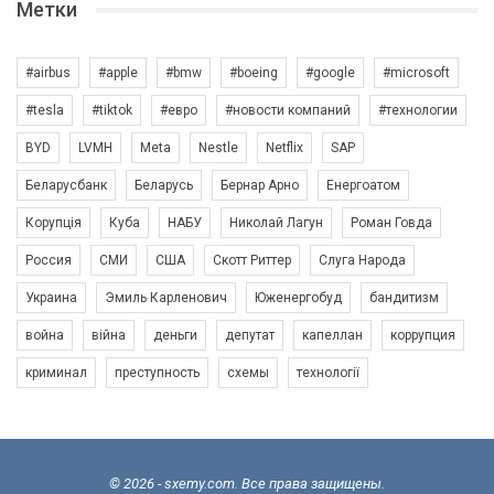
Метки
#airbus
#apple
#bmw
#boeing
#google
#microsoft
#tesla
#tiktok
#евро
#новости компаний
#технологии
BYD
LVMH
Meta
Nestle
Netflix
SAP
Беларусбанк
Беларусь
Бернар Арно
Енергоатом
Корупція
Куба
НАБУ
Николай Лагун
Роман Говда
Россия
СМИ
США
Скотт Риттер
Слуга Народа
Украина
Эмиль Карленович
Юженергобуд
бандитизм
война
війна
деньги
депутат
капеллан
коррупция
криминал
преступность
схемы
технології
© 2026 - sxemy.com. Все права защищены.