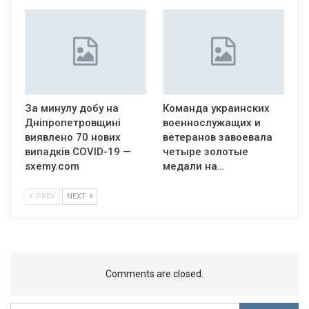
За минулу добу на
Команда украинских
Дніпропетровщині
военнослужащих и
виявлено 70 нових
ветеранов завоевала
випадків COVID-19 —
четыре золотые
sxemy.com
медали на…
PREV
NEXT
Comments are closed.