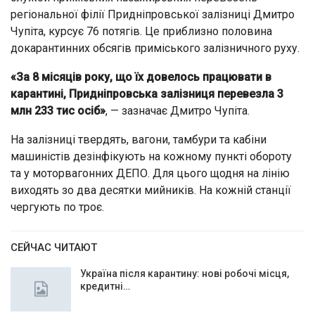
регіональної філії Придніпровської залізниці Дмитро
Чупіта, курсує 76 потягів. Це приблизно половина
докарантинних обсягів приміського залізничного руху.
«За 8 місяців року, що їх довелось працювати в
карантині, Придніпровська залізниця перевезла 3
млн 233 тис осіб»
, — зазначає Дмитро Чупіта.
На залізниці твердять, вагони, тамбури та кабіни
машиністів дезінфікують на кожному пункті обороту
та у моторвагонних ДЕПО. Для цього щодня на лінію
виходять зо два десятки мийників. На кожній станції
чергують по троє.
СЕЙЧАС ЧИТАЮТ
Україна після карантину: нові робочі місця,
кредитні…