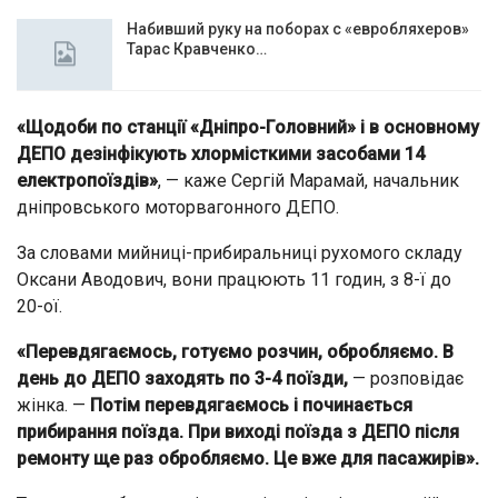
Набивший руку на поборах с «евробляхеров»
Тарас Кравченко…
«Щодоби по станції «Дніпро-Головний» і в основному
ДЕПО дезінфікують хлормісткими засобами 14
електропоїздів»
, — каже Сергій Марамай, начальник
дніпровського моторвагонного ДЕПО.
За словами мийниці-прибиральниці рухомого складу
Оксани Аводович, вони працюють 11 годин, з 8-ї до
20-ої.
«Перевдягаємось, готуємо розчин, обробляємо. В
день до ДЕПО заходять по 3-4 поїзди,
— розповідає
жінка. —
Потім перевдягаємось і починається
прибирання поїзда. При виході поїзда з ДЕПО після
ремонту ще раз обробляємо. Це вже для пасажирів».