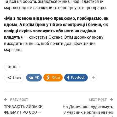
Та вся ця робота, жаліється жінка, іноді здається їй
марною, адже пасажири геть не цінують цю працю.
«Ми з повною віддачею працюємо, прибираємо, як
вдома. А потім їдеш у тій же електричці і бачиш, як
папірці скрізь засовують або ноги на сидіння
кладуть»
, — констатує Оксана. Втім щоранку знову
виходить на лінію, щоб почати дезінфекційний
марафон.
81
VK
OK.ru
Facebook
Share
PREV POST
NEXT POST
ТРИВАЮТЬ ЗЙОМКИ
На Донеччині судитимуть
ФІЛЬМУ ПРО ССО —
3 учасників організованої