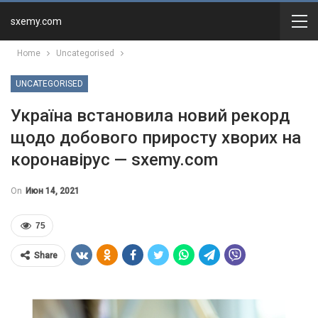
sxemy.com
Home
Uncategorised
UNCATEGORISED
Україна встановила новий рекорд
щодо добового приросту хворих на
коронавірус — sxemy.com
On
Июн 14, 2021
75
Share