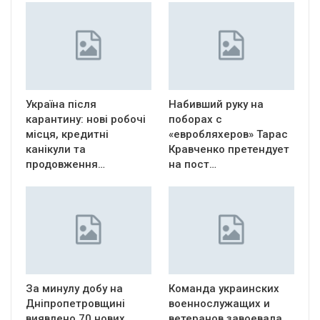
Україна після
Набивший руку на
карантину: нові робочі
поборах с
місця, кредитні
«евробляхеров» Тарас
канікули та
Кравченко претендует
продовження…
на пост…
За минулу добу на
Команда украинских
Дніпропетровщині
военнослужащих и
виявлено 70 нових
ветеранов завоевала