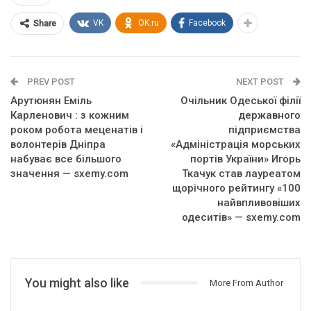
VK
OK.ru
Facebook
Share
PREV POST
NEXT POST
Арутюнян Еміль
Очільник Одеської філії
Карленович : з кожним
державного
роком робота меценатів і
підприємства
волонтерів Дніпра
«Адміністрація морських
набуває все більшого
портів України» Игорь
значення — sxemy.com
Ткачук став лауреатом
щорічного рейтингу «100
найвпливовіших
одеситів» — sxemy.com
You might also like
More From Author