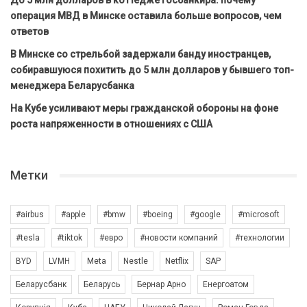
До 5 млн долларов в коттедже госбанкира: почему
операция МВД в Минске оставила больше вопросов, чем
ответов
В Минске со стрельбой задержали банду иностранцев,
собиравшуюся похитить до 5 млн долларов у бывшего топ-
менеджера Беларусбанка
На Кубе усиливают меры гражданской обороны на фоне
роста напряженности в отношениях с США
Метки
#airbus
#apple
#bmw
#boeing
#google
#microsoft
#tesla
#tiktok
#евро
#новости компаний
#технологии
BYD
LVMH
Meta
Nestle
Netflix
SAP
Беларусбанк
Беларусь
Бернар Арно
Енергоатом