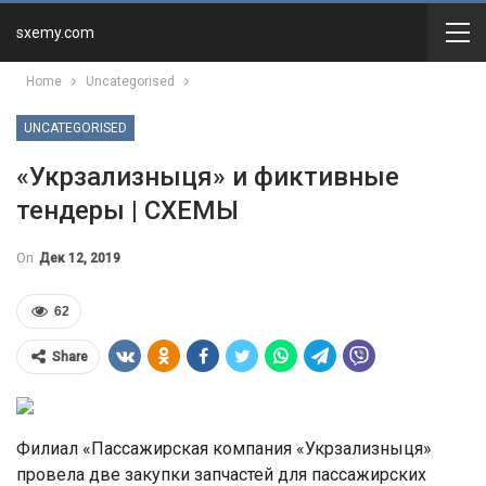
sxemy.com
Home
Uncategorised
UNCATEGORISED
«Укрзализныця» и фиктивные
тендеры | СХЕМЫ
On
Дек 12, 2019
62
Share
Филиал «Пассажирская компания «Укрзализныця»
провела две закупки запчастей для пассажирских