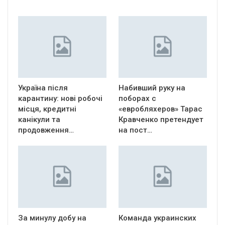
Україна після
Набивший руку на
карантину: нові робочі
поборах с
місця, кредитні
«евробляхеров» Тарас
канікули та
Кравченко претендует
продовження…
на пост…
За минулу добу на
Команда украинских