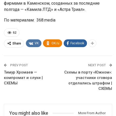
фирмами в Каменском, созданных за последние
полгода — «Камила ЛТД» и «Астра Триал».
По материалам: 368.media
62
VK
OK.ru
Facebook
Share
PREV POST
NEXT POST
Тимур Хромаев —
Схемы в порту «Южном»:
компромат и слухи |
участники сговора
СХЕМЫ
отделались штрафом |
СХЕМЫ
You might also like
More From Author