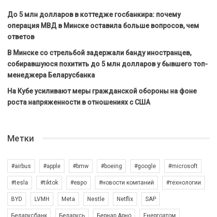
До 5 млн долларов в коттедже госбанкира: почему
операция МВД в Минске оставила больше вопросов, чем
ответов
В Минске со стрельбой задержали банду иностранцев,
собиравшуюся похитить до 5 млн долларов у бывшего топ-
менеджера Беларусбанка
На Кубе усиливают меры гражданской обороны на фоне
роста напряженности в отношениях с США
Метки
#airbus
#apple
#bmw
#boeing
#google
#microsoft
#tesla
#tiktok
#евро
#новости компаний
#технологии
BYD
LVMH
Meta
Nestle
Netflix
SAP
Беларусбанк
Беларусь
Бернар Арно
Енергоатом