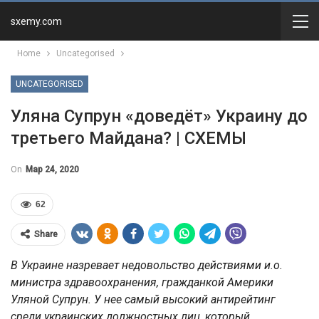
sxemy.com
Home
Uncategorised
UNCATEGORISED
Уляна Супрун «доведёт» Украину до
третьего Майдана? | СХЕМЫ
On
Мар 24, 2020
62
Share
В Украине назревает недовольство действиями и.о.
министра здравоохранения, гражданкой Америки
Уляной Супрун. У нее самый высокий антирейтинг
среди украинских должностных лиц, который