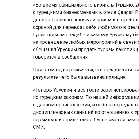
«Во время официального визита в Турцию, 26
с турецкими бизнесменами в отеле Çırağan Pa
депутат Галушко покинули приём и потребов
охраной для перевоза себя любимого в отел
Гуляющим на свадьбе и самому Урускому было
на проведение любых мероприятий в связи с 
обещания Уруским продать туркам пакет акц
говорится в сообщении.
При этом подчеркивается, что празднество 
результате чего была вызвана полиция.
«Теперь Уруский и все гости зарегистрирова
по турецким законам. По нашей информации
о данном происшествии, и он был передан г
дисциплинарных санкций по отношению к Ур
нормальной стране такое бы не смогли замят
СМИ.