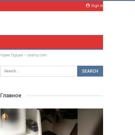
Sign in
итории Турции — sxemy.com
Главное