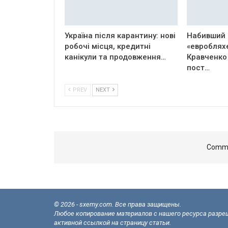
Україна після карантину: нові
Набивший 
робочі місця, кредитні
«евроблях
канікули та продовження…
Кравченко
пост…
PREV
NEXT
Comme
© 2026 - sxemy.com. Все права защищены.
Любое копирование материалов с нашего ресурса разреш
активной ссылкой на страницу статьи.