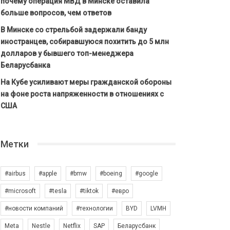
почему операция МВД в Минске оставила
больше вопросов, чем ответов
В Минске со стрельбой задержали банду
иностранцев, собиравшуюся похитить до 5 млн
долларов у бывшего топ-менеджера
Беларусбанка
На Кубе усиливают меры гражданской обороны
на фоне роста напряженности в отношениях с
США
Метки
#airbus
#apple
#bmw
#boeing
#google
#microsoft
#tesla
#tiktok
#евро
#новости компаний
#технологии
BYD
LVMH
Meta
Nestle
Netflix
SAP
Беларусбанк