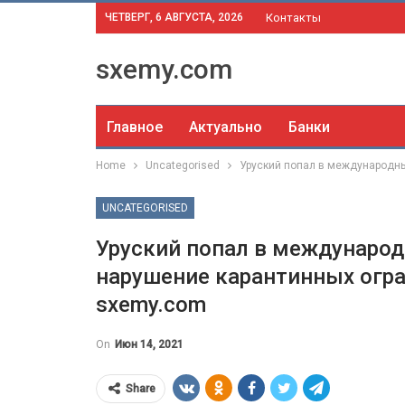
ЧЕТВЕРГ, 6 АВГУСТА, 2026
Контакты
sxemy.com
Главное
Актуально
Банки
Home
Uncategorised
Уруский попал в международны
UNCATEGORISED
Уруский попал в международ
нарушение карантинных огра
sxemy.com
On
Июн 14, 2021
Share