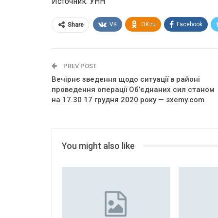
Источник: УНН
VK
OK.ru
Facebook
Share
PREV POST
Вечірнє зведення щодо ситуації в районі
проведення операції Об’єднаних сил станом
на 17.30 17 грудня 2020 року — sxemy.com
You might also like