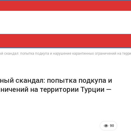
й скандал: попытка подкупа и нарушение карантинных ограничений на терр
ный скандал: попытка подкупа и
ничений на территории Турции —
90