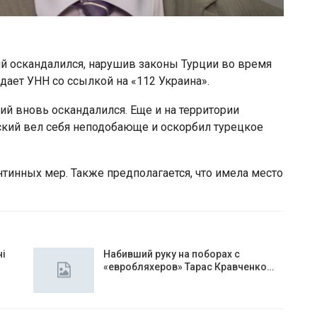
й оскандалился, нарушив законы Турции во время
дает УНН со ссылкой на «112 Украина».
й вновь оскандалился. Еще и на территории
уский вел себя неподобающе и оскорбил турецкое
нтинных мер. Также предполагается, что имела место
чі
Набивший руку на поборах с
«евробляхеров» Тарас Кравченко…