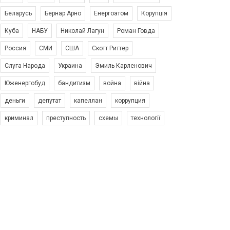
Беларусь
Бернар Арно
Енергоатом
Корупція
Куба
НАБУ
Николай Лагун
Роман Говда
Россия
СМИ
США
Скотт Риттер
Слуга Народа
Украина
Эмиль Карленович
Юженергобуд
бандитизм
война
війна
деньги
депутат
капеллан
коррупция
криминал
преступность
схемы
технології