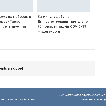
руку на поборах с
За минулу добу на
еров» Тарас
Дніпропетровщині виявлено
 претендует на
70 нових випадків COVID-19
— sxemy.com
nts are closed.
Все материалы опубликованные н
ается только с обратной
интернета, все п