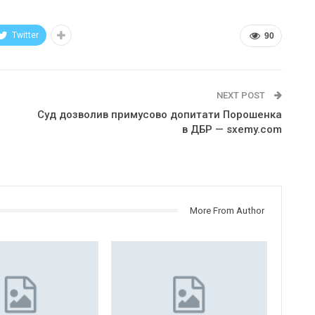
Twitter
90
NEXT POST
Суд дозволив примусово допитати Порошенка
в ДБР — sxemy.com
More From Author