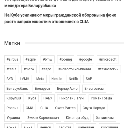
менеджера Беларусбанка
На Кубе усиливают меры гражданской обороны на фоне
роста напряженности в отношениях с США
Метки
#airbus
#apple
#bmw
#boeing
#google
#microsoft
#tesla
#tiktok
#евро
#новости компаний
#технологии
BYD
LVMH
Meta
Nestle
Netflix
SAP
Беларусбанк
Беларусь
Бернар Арно
Енергоатом
Корупція
Куба
НАБУ
Николай Лагун
Роман Говда
Россия
СМИ
США
Скотт Риттер
Слуга Народа
Украина
Эмиль Карленович
Юженергобуд
бандитизм
война
війна
деньги
депутат
капеллан
коррупция