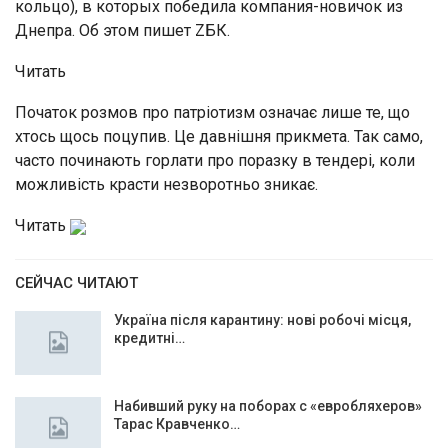
кольцо), в которых победила компания-новичок из
Днепра. Об этом пишет ZБК.
Читать
Початок розмов про патріотизм означає лише те, що
хтось щось поцупив. Це давнішня прикмета. Так само,
часто починають горлати про поразку в тендері, коли
можливість красти незворотньо зникає.
Читать
СЕЙЧАС ЧИТАЮТ
Україна після карантину: нові робочі місця,
кредитні…
Набивший руку на поборах с «евробляхеров»
Тарас Кравченко…