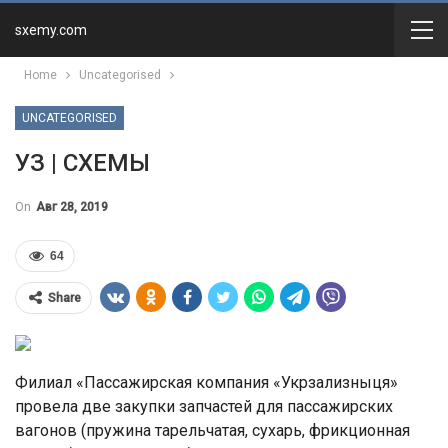
sxemy.com
Home
Uncategorised
UNCATEGORISED
УЗ | СХЕМЫ
On
Авг 28, 2019
64
Share
Филиал «Пассажирская компания «Укрзализныця»
провела две закупки запчастей для пассажирских
вагонов (пружина тарельчатая, сухарь, фрикционная