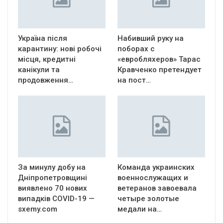
Україна після
Набивший руку на
карантину: нові робочі
поборах с
місця, кредитні
«евробляхеров» Тарас
канікули та
Кравченко претендует
продовження…
на пост…
За минулу добу на
Команда украинских
Дніпропетровщині
военнослужащих и
виявлено 70 нових
ветеранов завоевала
випадків COVID-19 —
четыре золотые
sxemy.com
медали на…