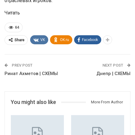
отраслевых игроков.
Читать
64
VK
OK.ru
Facebook
Share
PREV POST
NEXT POST
Ринат Ахметов | СХЕМЫ
Днепр | СХЕМЫ
You might also like
More From Author