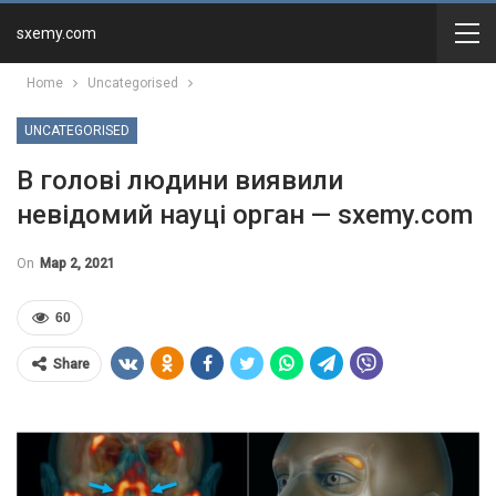
sxemy.com
Home
Uncategorised
UNCATEGORISED
В голові людини виявили
невідомий науці орган — sxemy.com
On
Мар 2, 2021
60
Share