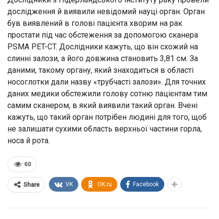
дослідження й виявили невідомий науці орган. Орган
був виявлений в голові пацієнта хворим на рак
простати під час обстеження за допомогою сканера
PSMA PET-CT. Дослідники кажуть, що він схожий на
слинні залози, а його довжина становить 3,81 см. За
даними, такому органу, який знаходиться в області
носоглотки дали назву «трубчасті залози». Для точних
даних медики обстежили голову сотню пацієнтам тим
самим сканером, в який виявили такий орган. Вчені
кажуть, що такий орган потрібен людині для того, щоб
не залишати сухими область верхньої частини горла,
носа й рота.
60
VK
OK.ru
Facebook
Share