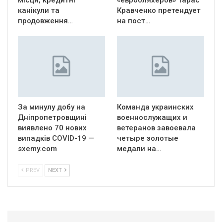
місця, кредитні
«евробляхеров» Тарас
канікули та
Кравченко претендует
продовження…
на пост…
За минулу добу на
Команда украинских
Дніпропетровщині
военнослужащих и
виявлено 70 нових
ветеранов завоевала
випадків COVID-19 —
четыре золотые
sxemy.com
медали на…
PREV
NEXT