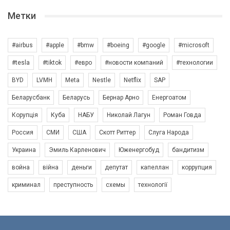
Метки
#airbus
#apple
#bmw
#boeing
#google
#microsoft
#tesla
#tiktok
#евро
#новости компаний
#технологии
BYD
LVMH
Meta
Nestle
Netflix
SAP
Беларусбанк
Беларусь
Бернар Арно
Енергоатом
Корупція
Куба
НАБУ
Николай Лагун
Роман Говда
Россия
СМИ
США
Скотт Риттер
Слуга Народа
Украина
Эмиль Карленович
Юженергобуд
бандитизм
война
війна
деньги
депутат
капеллан
коррупция
криминал
преступность
схемы
технології