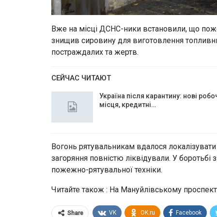
Вже на місці ДСНС-ники встановили, що пож
знищив сировину для виготовлення топливних
постраждалих та жертв.
СЕЙЧАС ЧИТАЮТ
Україна після карантину: нові робо
місця, кредитні…
Вогонь рятувальникам вдалося локалізувати в
загоряння повністю ліквідували. У боротьбі 
пожежно-рятувальної техніки.
Читайте також : На Мануйлівському проспек
VK
OK.ru
Facebook
Share