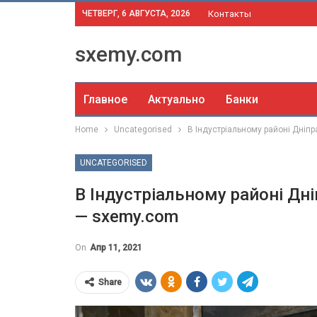
ЧЕТВЕРГ, 6 АВГУСТА, 2026
Контакты
sxemy.com
Главное
Актуально
Банки
Home
Uncategorised
В Індустріальному районі Дніп
UNCATEGORISED
В Індустріальному районі Дн
— sxemy.com
On
Апр 11, 2021
Share