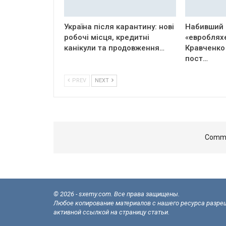
Україна після карантину: нові
Набивший 
робочі місця, кредитні
«евроблях
канікули та продовження…
Кравченко
пост…
PREV
NEXT
Comme
© 2026 - sxemy.com. Все права защищены.
Любое копирование материалов с нашего ресурса разреш
активной ссылкой на страницу статьи.