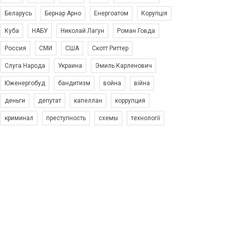
Беларусь
Бернар Арно
Енергоатом
Корупція
Куба
НАБУ
Николай Лагун
Роман Говда
Россия
СМИ
США
Скотт Риттер
Слуга Народа
Украина
Эмиль Карленович
Юженергобуд
бандитизм
война
війна
деньги
депутат
капеллан
коррупция
криминал
преступность
схемы
технології