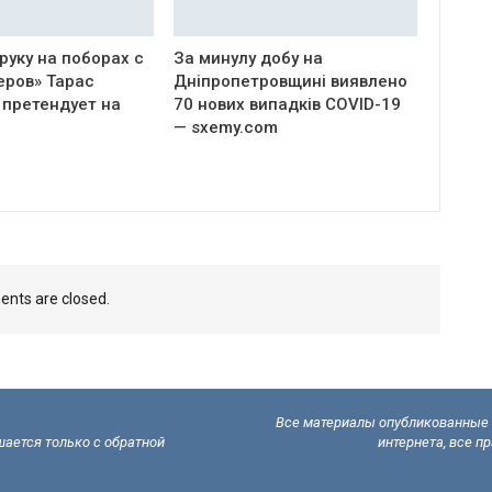
руку на поборах с
За минулу добу на
еров» Тарас
Дніпропетровщині виявлено
 претендует на
70 нових випадків COVID-19
— sxemy.com
nts are closed.
Все материалы опубликованные н
ается только с обратной
интернета, все п