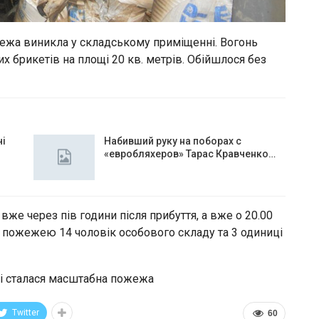
ежа виникла у складському приміщенні. Вогонь
 брикетів на площі 20 кв. метрів. Обійшлося без
чі
Набивший руку на поборах с
«евробляхеров» Тарас Кравченко…
же через пів години після прибуття, а вже о 20.00
з пожежею 14 чоловік особового складу та 3 одиниці
ті сталася масштабна пожежа
Twitter
60