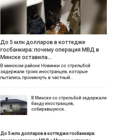
До 5 млн долларов в коттедже
госбанкира: почему операция МВД в
Минске оставила…
В минском районе Новинки со стрельбой
задержали троих иностранцев, которые
пытались проникнуть в частный…
В Минске со стрельбой задержали
банду иностранцев,
собиравшуюся…
До 5 млн долларов в коттедже госбанкира: