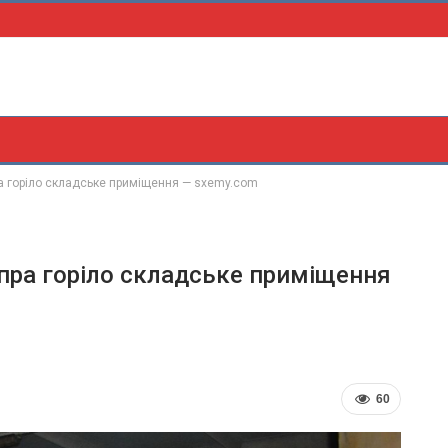
ра горіло складське приміщення — sxemy.com
іпра горіло складське приміщення
60