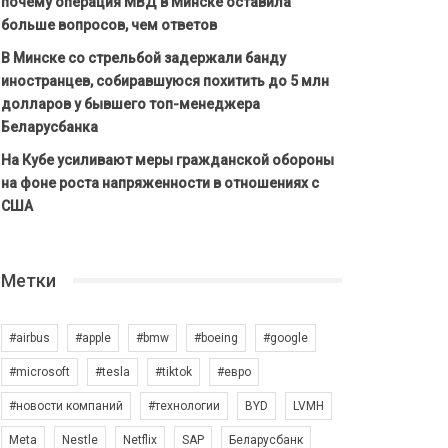
почему операция МВД в Минске оставила
больше вопросов, чем ответов
В Минске со стрельбой задержали банду
иностранцев, собиравшуюся похитить до 5 млн
долларов у бывшего топ-менеджера
Беларусбанка
На Кубе усиливают меры гражданской обороны
на фоне роста напряженности в отношениях с
США
Метки
#airbus
#apple
#bmw
#boeing
#google
#microsoft
#tesla
#tiktok
#евро
#новости компаний
#технологии
BYD
LVMH
Meta
Nestle
Netflix
SAP
Беларусбанк