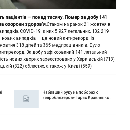
ть пацієнтів — понад тисячу. Помер за добу 141
ва охорони здоров’я.
Станом на ранок 21 жовтня в
ипадків COVID-19, з них 5 927 летальних, 132 219
9 нових випадків — це новий антирекорд. Із
жовтня 318 дітей та 365 медпрацівників. Було
ж антирекорд. За добу зафіксований 141 летальний
ість нових хворих зареєстровано у Харківській (713),
ькій (322) областях, а також у Києві (559).
чі
Набивший руку на поборах с
«евробляхеров» Тарас Кравченко…