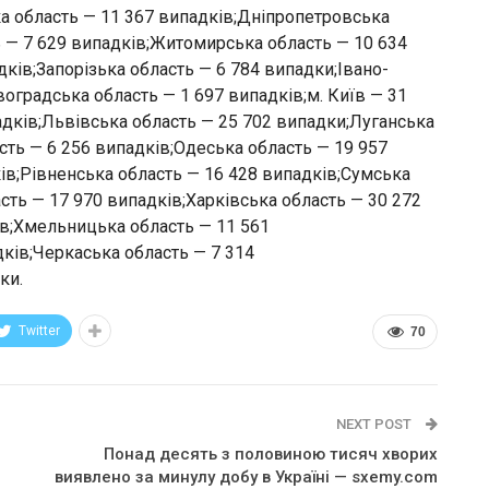
а область — 11 367 випадків;Дніпропетровська
 — 7 629 випадків;Житомирська область — 10 634
ків;Запорізька область — 6 784 випадки;Івано-
оградська область — 1 697 випадків;м. Київ — 31
адків;Львівська область — 25 702 випадки;Луганська
сть — 6 256 випадків;Одеська область — 19 957
ів;Рівненська область — 16 428 випадків;Сумська
сть — 17 970 випадків;Харківська область — 30 272
ів;Хмельницька область — 11 561
ків;Черкаська область — 7 314
ки.
Twitter
70
NEXT POST
Понад десять з половиною тисяч хворих
виявлено за минулу добу в Україні — sxemy.com