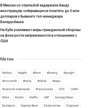
В Минске со стрельбой задержали банду
иностранцев, собиравшуюся похитить до 5 млн
долларов у бывшего топ-менеджера
Беларусбанка
На Кубе усиливают меры гражданской обороны
на фоне роста напряженности в отношениях с
США
Метки
#airbus
#apple
#bmw
#boeing
#google
#microsoft
#tesla
#tiktok
#евро
#новости компаний
#технологии
BYD
LVMH
Meta
Nestle
Netflix
SAP
Беларусбанк
Беларусь
Бернар Арно
Енергоатом
Корупція