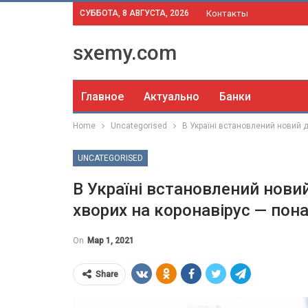
СУББОТА, 8 АВГУСТА, 2026
Контакты
sxemy.com
Главное
Актуально
Банки
Home
Uncategorised
В Україні встановлений новий д
UNCATEGORISED
В Україні встановлений нови
хворих на коронавірус — пона
On
Мар 1, 2021
Share