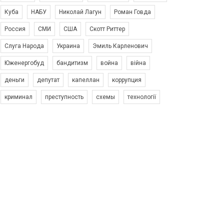
Куба
НАБУ
Николай Лагун
Роман Говда
Россия
СМИ
США
Скотт Риттер
Слуга Народа
Украина
Эмиль Карленович
Юженергобуд
бандитизм
война
війна
деньги
депутат
капеллан
коррупция
криминал
преступность
схемы
технології