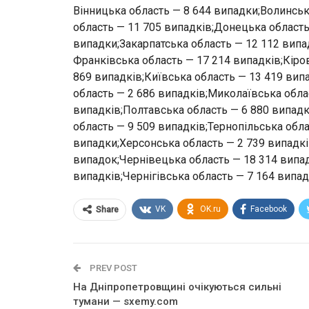
Вінницька область — 8 644 випадки;Волинськ
область — 11 705 випадків;Донецька область
випадки;Закарпатська область — 12 112 випад
Франківська область — 17 214 випадків;Кіров
869 випадків;Київська область — 13 419 вип
область — 2 686 випадків;Миколаївська обла
випадків;Полтавська область — 6 880 випадк
область — 9 509 випадків;Тернопільська обла
випадки;Херсонська область — 2 739 випадк
випадок;Чернівецька область — 18 314 випад
випадків;Чернігівська область — 7 164 випад
VK
OK.ru
Facebook
Share
PREV POST
На Дніпропетровщині очікуються сильні
тумани — sxemy.com