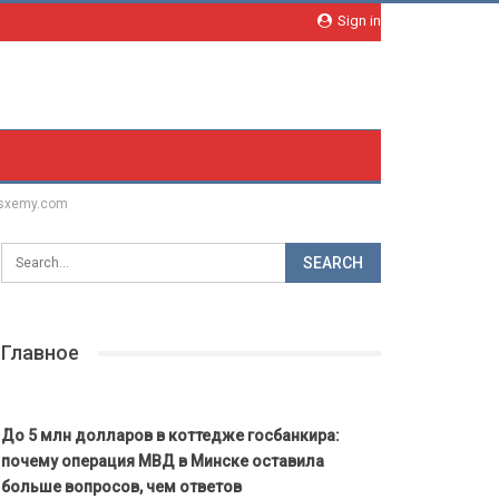
Sign in
— sxemy.com
Главное
До 5 млн долларов в коттедже госбанкира:
почему операция МВД в Минске оставила
больше вопросов, чем ответов