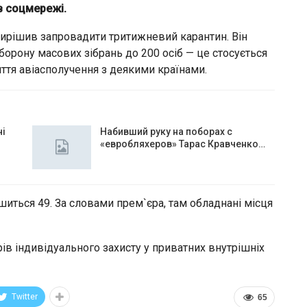
в соцмережі.
вирішив запровадити тритижневий карантин. Він
борону масових зібрань до 200 осіб — це стосується
риття авіасполучення з деякими країнами.
чі
Набивший руку на поборах с
«евробляхеров» Тарас Кравченко…
шиться 49. За словами прем`єра, там обладнані місця
ів індивідуального захисту у приватних внутрішніх
Twitter
65