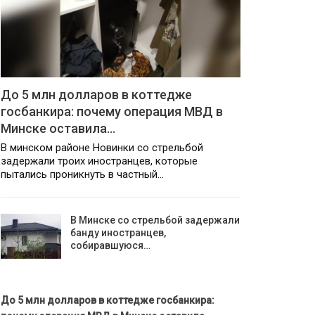
До 5 млн долларов в коттедже
госбанкира: почему операция МВД в
Минске оставила…
В минском районе Новинки со стрельбой
задержали троих иностранцев, которые
пытались проникнуть в частный…
В Минске со стрельбой задержали
банду иностранцев,
собиравшуюся…
До 5 млн долларов в коттедже госбанкира: