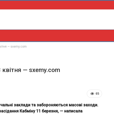
квітня — sxemy.com
3 квітня — sxemy.com
65
вчальні заклади та забороняються масові заходи.
засідання Кабміну 11 березня, — написала