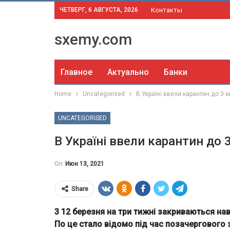
ЧЕТВЕРГ, 6 АВГУСТА, 2026
Контакты
sxemy.com
Главное
Актуально
Банки
Home
Uncategorised
В Україні ввели карантин до 3 
UNCATEGORISED
В Україні ввели карантин до 
On
Июн 13, 2021
Share
3 12 березня на три тижні закриваються на
По це стало відомо під час позачергового 