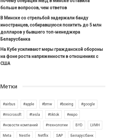
почему операция МВД в Минске оставила
больше вопросов, чем ответов
В Минске со стрельбой задержали банду
иностранцев, собиравшуюся похитить до 5 млн
долларов у бывшего топ-менеджера
Беларусбанка
На Кубе усиливают меры гражданской обороны
на фоне роста напряженности в отношениях с
США
Метки
#airbus
#apple
#bmw
#boeing
#google
#microsoft
#tesla
#tiktok
#евро
#новости компаний
#технологии
BYD
LVMH
Meta
Nestle
Netflix
SAP
Беларусбанк