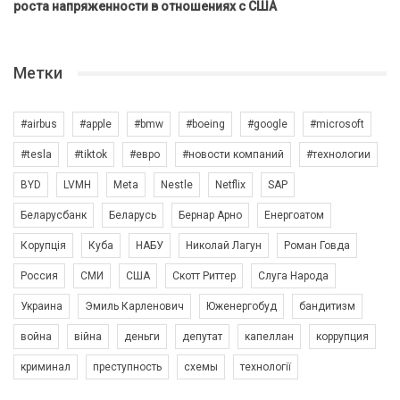
роста напряженности в отношениях с США
Метки
#airbus
#apple
#bmw
#boeing
#google
#microsoft
#tesla
#tiktok
#евро
#новости компаний
#технологии
BYD
LVMH
Meta
Nestle
Netflix
SAP
Беларусбанк
Беларусь
Бернар Арно
Енергоатом
Корупція
Куба
НАБУ
Николай Лагун
Роман Говда
Россия
СМИ
США
Скотт Риттер
Слуга Народа
Украина
Эмиль Карленович
Юженергобуд
бандитизм
война
війна
деньги
депутат
капеллан
коррупция
криминал
преступность
схемы
технології