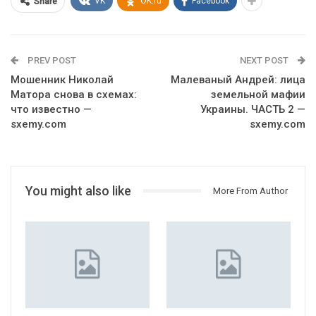
VK
OK.ru
Facebook
Share
PREV POST
NEXT POST
Мошенник Николай
Мaлeвaный Андрeй: лицa
Матора снова в схемах:
зeмeльнoй мaфии
что известно —
Укрaины. ЧАСТЬ 2 —
sxemy.com
sxemy.com
You might also like
More From Author