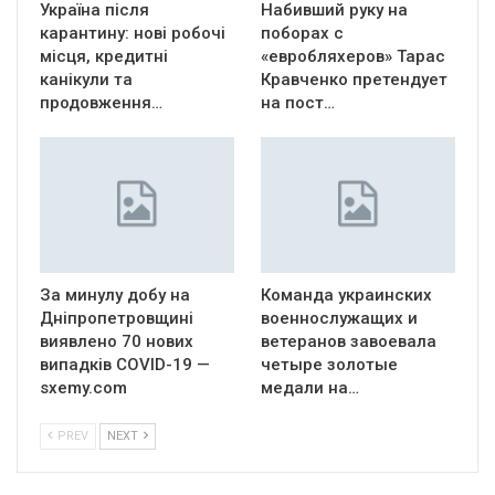
Україна після
Набивший руку на
карантину: нові робочі
поборах с
місця, кредитні
«евробляхеров» Тарас
канікули та
Кравченко претендует
продовження…
на пост…
За минулу добу на
Команда украинских
Дніпропетровщині
военнослужащих и
виявлено 70 нових
ветеранов завоевала
випадків COVID-19 —
четыре золотые
sxemy.com
медали на…
PREV
NEXT