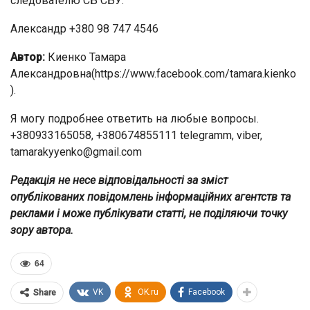
следователю СБ СБУ.
Александр +380 98 747 4546
Автор:
Киенко Тамара
Александровна(https://www.facebook.com/tamara.kienko
).
Я могу подробнее ответить на любые вопросы.
+380933165058, +380674855111 telegramm, viber,
tamarakyyenko@gmail.com
Редакція не несе відповідальності за зміст
опублікованих повідомлень інформаційних агентств та
реклами і може публікувати статті, не поділяючи точку
зору автора.
64
VK
OK.ru
Facebook
Share