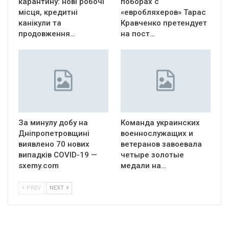
карантину: нові робочі
поборах с
місця, кредитні
«евробляхеров» Тарас
канікули та
Кравченко претендует
продовження…
на пост…
За минулу добу на
Команда украинских
Дніпропетровщині
военнослужащих и
виявлено 70 нових
ветеранов завоевала
випадків COVID-19 —
четыре золотые
sxemy.com
медали на…
PREV
NEXT