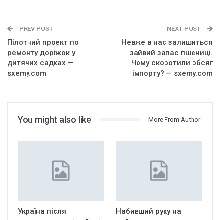
PREV POST
NEXT POST
Пілотний проект по
Невже в нас залишиться
ремонту доріжок у
зайвий запас пшениці.
дитячих садках —
Чому скоротили обсяг
sxemy.com
імпорту? — sxemy.com
You might also like
More From Author
Україна після
Набивший руку на