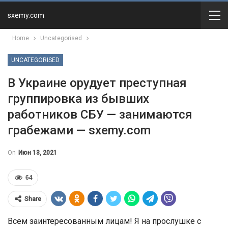
sxemy.com
Home
Uncategorised
UNCATEGORISED
В Украине орудует преступная
группировка из бывших
работников СБУ — занимаются
грабежами — sxemy.com
On
Июн 13, 2021
64
Share
Всем заинтересованным лицам! Я на прослушке с