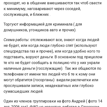
проходят, но в общение вмешиваются так чтоб свести
к минимуму, наговаривают через соседей,
сослуживцев, и ближних .
Торгуют информацией для криминала ( для
домушников, угонщиков авто и прочих).
Схема работы:
отслеживают все, знают когда людей
не будет, или когда люди глубоко спят (используют
спецсредства газ и прочее), или когда удобно кого то
подставить, воруют деньги. В основном под прицелом
те кто не будет сообщать в полицию что у них украли
наличные деньги (госслужащие). Так же общаются по
телефонам от имени тех людей что б те к кому они
могут обратится (госорганы) видели распечатки или
прослушивали записи, неадекватных или глубоко
сумасшедших людей.
Один из членов группировки на фото Андрей ( фото 14
лет, 2006 год), ФИО не известно, работал в Одесском