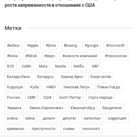
роста напряженности в отношениях с США
Метки
#airbus
#apple
#bmw
#boeing
#google
#microsoft
#tesla
#tiktok
#евро
#новости компаний
#технологии
BYD
LVMH
Meta
Nestle
Netflix
SAP
Беларусбанк
Беларусь
Бернар Арно
Енергоатом
Корупція
Куба
НАБУ
Николай Лагун
Роман Говда
Россия
СМИ
США
Скотт Риттер
Слуга Народа
Украина
Эмиль Карленович
Юженергобуд
бандитизм
война
війна
деньги
депутат
капеллан
коррупция
криминал
преступность
схемы
технології