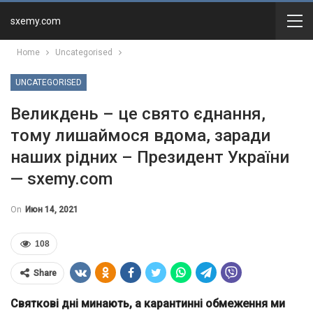
sxemy.com
Home
Uncategorised
UNCATEGORISED
Великдень – це свято єднання,
тому лишаймося вдома, заради
наших рідних – Президент України
— sxemy.com
On
Июн 14, 2021
108
Share
Святкові дні минають, а карантинні обмеження ми