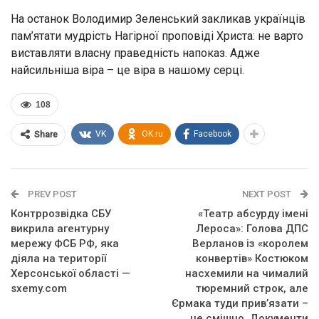
На останок Володимир Зеленський закликав українців
пам’ятати мудрість Нагірної проповіді Христа: не варто
виставляти власну праведність напоказ. Адже
найсильніша віра – це віра в нашому серці.
108
VK
OK.ru
Facebook
Share
PREV POST
NEXT POST
Контррозвідка СБУ
«Театр абсурду імені
викрила агентурну
Лероса»: Голова ДПС
мережу ФСБ РФ, яка
Верланов із «королем
діяла на території
конвертів» Костюком
Херсонської області —
насхемили на чималий
sxemy.com
тюремний строк, але
Єрмака туди прив’язати –
це смішно. Документи