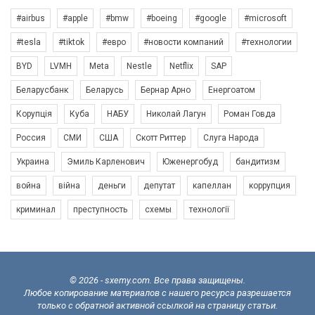
#airbus
#apple
#bmw
#boeing
#google
#microsoft
#tesla
#tiktok
#евро
#новости компаний
#технологии
BYD
LVMH
Meta
Nestle
Netflix
SAP
Беларусбанк
Беларусь
Бернар Арно
Енергоатом
Корупція
Куба
НАБУ
Николай Лагун
Роман Говда
Россия
СМИ
США
Скотт Риттер
Слуга Народа
Украина
Эмиль Карленович
Юженергобуд
бандитизм
война
війна
деньги
депутат
капеллан
коррупция
криминал
преступность
схемы
технології
© 2026 - sxemy.com. Все права защищены.
Любое копирование материалов с нашего ресурса разрешается
только с обратной активной ссылкой на страницу статьи.