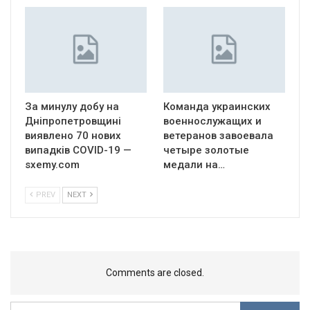
За минулу добу на
Команда украинских
Дніпропетровщині
военнослужащих и
виявлено 70 нових
ветеранов завоевала
випадків COVID-19 —
четыре золотые
sxemy.com
медали на…
PREV
NEXT
Comments are closed.