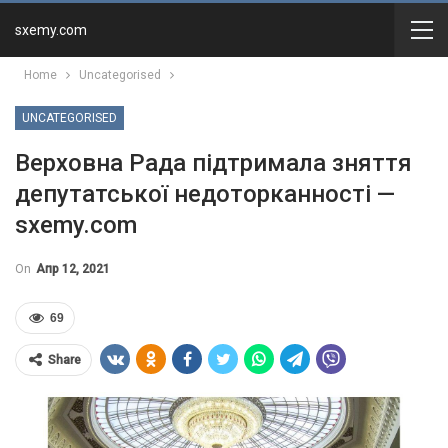
sxemy.com
Home
Uncategorised
UNCATEGORISED
Верховна Рада підтримала зняття
депутатської недоторканності —
sxemy.com
On
Апр 12, 2021
69
Share