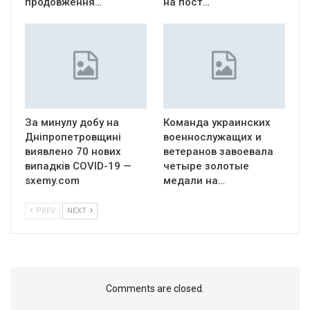
продовження…
на пост…
За минулу добу на
Команда украинских
Дніпропетровщині
военнослужащих и
виявлено 70 нових
ветеранов завоевала
випадків COVID-19 —
четыре золотые
sxemy.com
медали на…
PREV
NEXT
Comments are closed.