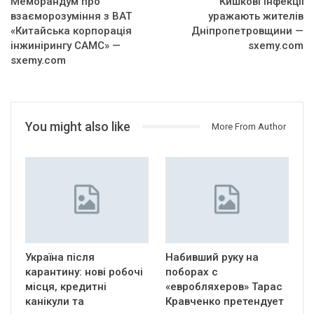
Меморандум про
Кишкові інфекції
взаєморозуміння з ВАТ
уражають жителів
«Китайська корпорація
Дніпропетровщини —
інжинірингу САМС» —
sxemy.com
sxemy.com
You might also like
More From Author
Україна після
Набивший руку на
карантину: нові робочі
поборах с
місця, кредитні
«евробляхеров» Тарас
канікули та
Кравченко претендует