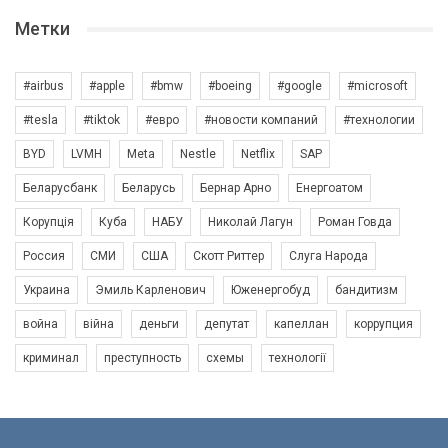
Метки
#airbus
#apple
#bmw
#boeing
#google
#microsoft
#tesla
#tiktok
#евро
#новости компаний
#технологии
BYD
LVMH
Meta
Nestle
Netflix
SAP
Беларусбанк
Беларусь
Бернар Арно
Енергоатом
Корупція
Куба
НАБУ
Николай Лагун
Роман Говда
Россия
СМИ
США
Скотт Риттер
Слуга Народа
Украина
Эмиль Карленович
Юженергобуд
бандитизм
война
війна
деньги
депутат
капеллан
коррупция
криминал
преступность
схемы
технології