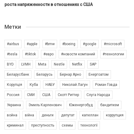
роста напряженности в отношениях с США
Метки
#airbus
#apple
#bmw
#boeing
#google
#microsoft
#tesla
#tiktok
#евро
#новости компаний
#технологии
BYD
LVMH
Meta
Nestle
Netflix
SAP
Беларусбанк
Беларусь
Бернар Арно
Енергоатом
Корупція
Куба
НАБУ
Николай Лагун
Роман Говда
Россия
СМИ
США
Скотт Риттер
Слуга Народа
Украина
Эмиль Карленович
Юженергобуд
бандитизм
война
війна
деньги
депутат
капеллан
коррупция
криминал
преступность
схемы
технології