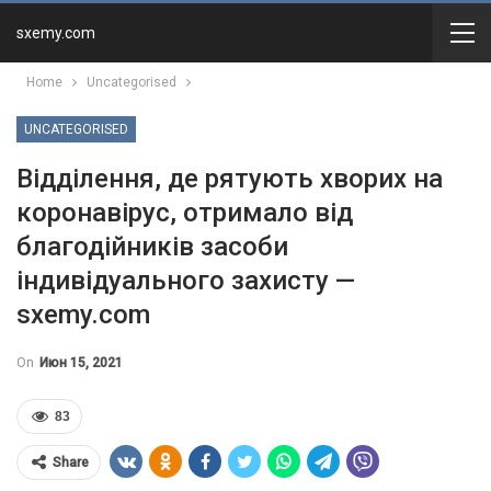
sxemy.com
Home
Uncategorised
UNCATEGORISED
Відділення, де рятують хворих на
коронавірус, отримало від
благодійників засоби
індивідуального захисту —
sxemy.com
On
Июн 15, 2021
83
Share