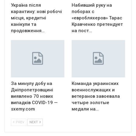
Україна після
Набивший руку на
карантину: нові робочі
поборах с
місця, кредитні
«евробляхеров» Тарас
канікули та
Кравченко претендует
продовження…
на пост…
За минулу добу на
Команда украинских
Дніпропетровщині
военнослужащих и
виявлено 70 нових
ветеранов завоевала
випадків COVID-19 —
четыре золотые
sxemy.com
медали на…
PREV
NEXT