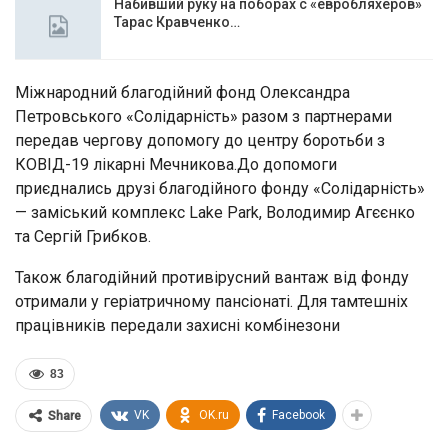
Набивший руку на поборах с «евробляхеров»
Тарас Кравченко…
Міжнародний благодійний фонд Олександра
Петровського «Солідарність» разом з партнерами
передав чергову допомогу до центру боротьби з
КОВІД-19 лікарні Мечникова.До допомоги
приєднались друзі благодійного фонду «Солідарність»
— заміський комплекс Lake Park, Володимир Агєєнко
та Сергій Грибков.
Також благодійний противірусний вантаж від фонду
отримали у геріатричному пансіонаті. Для тамтешніх
працівників передали захисні комбінезони
83
VK
OK.ru
Facebook
Share