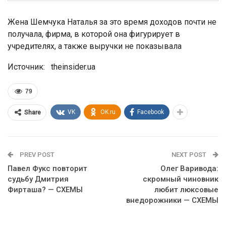
Жена Шемчука Наталья за это время доходов почти не
получала, фирма, в которой она фигурирует в
учредителях, а также выручки не показывала
Источник: theinsider.ua
79
VK
OK.ru
Facebook
Share
PREV POST
NEXT POST
Павел Фукс повторит
Олег Варивода:
судьбу Дмитрия
скромный чиновник
Фирташа? — СХЕМЫ
любит люксовые
внедорожники — СХЕМЫ