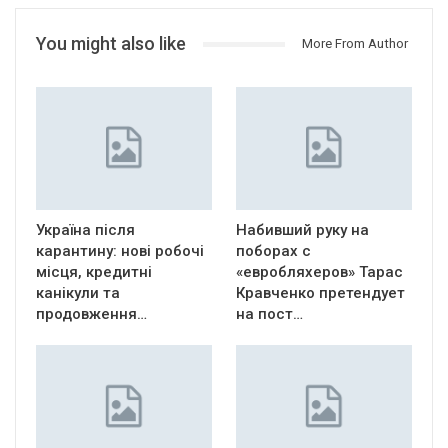
You might also like
More From Author
Україна після
Набивший руку на
карантину: нові робочі
поборах с
місця, кредитні
«евробляхеров» Тарас
канікули та
Кравченко претендует
продовження…
на пост…