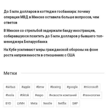
До 5 млн долларов в коттедже госбанкира: почему
операция МВД в Минске оставила больше вопросов, чем
ответов
В Минске со стрельбой задержали банду иностранцев,
собиравшуюся похитить до 5 млн долларов у бывшего топ-
менеджера Беларусбанка
На Кубе усиливают меры гражданской обороны на фоне
роста напряженности в отношениях с США
Метки
#airbus
#apple
#bmw
#boeing
#google
#microsoft
#tesla
#tiktok
#евро
#новости компаний
#технологии
BYD
LVMH
Meta
Nestle
Netflix
SAP