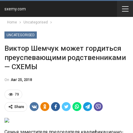
sxemy.com
Home
Uncategorised
UNCATEGORISED
Виктор Шемчук может гордиться
преуспевающими родственниками
— СХЕМЫ
On
Авг 25, 2018
79
Share
Семья заместителя председателя квалификационно-