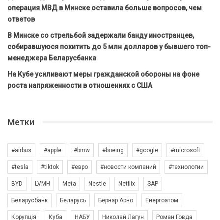
операция МВД в Минске оставила больше вопросов, чем
ответов
В Минске со стрельбой задержали банду иностранцев,
собиравшуюся похитить до 5 млн долларов у бывшего топ-
менеджера Беларусбанка
На Кубе усиливают меры гражданской обороны на фоне
роста напряженности в отношениях с США
Метки
#airbus
#apple
#bmw
#boeing
#google
#microsoft
#tesla
#tiktok
#евро
#новости компаний
#технологии
BYD
LVMH
Meta
Nestle
Netflix
SAP
Беларусбанк
Беларусь
Бернар Арно
Енергоатом
Корупція
Куба
НАБУ
Николай Лагун
Роман Говда