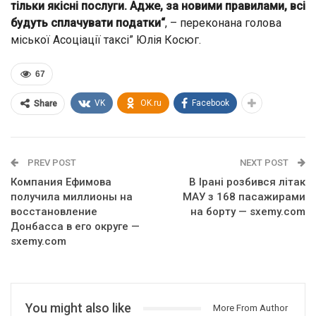
тільки якісні послуги. Адже, за новими правилами, всі
будуть сплачувати податки“
, – переконана голова
міської Асоціації таксі” Юлія Косюг.
67
VK
OK.ru
Facebook
Share
PREV POST
NEXT POST
Компания Ефимова
В Ірані розбився літак
получила миллионы на
МАУ з 168 пасажирами
восстановление
на борту — sxemy.com
Донбасса в его округе —
sxemy.com
You might also like
More From Author