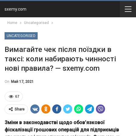
sxemy.com
Home
Uncategorised
UNCATEGORISED
Вимагайте чек після поїздки в
таксі: коли набирають чинності
нові правила? — sxemy.com
On
Май 17, 2021
67
Share
Зміни в законодавстві щодо обов’язкової
фіскалізації грошових операцій для підприємців