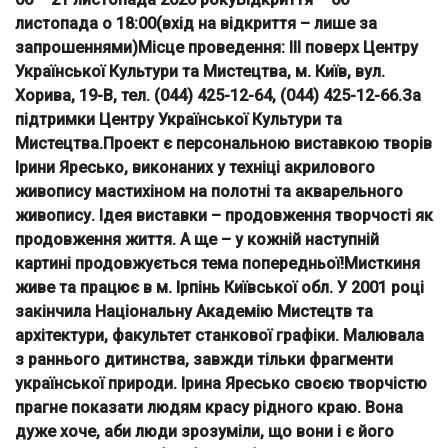
листопада о 18:00(вхід на відкриття – лише за
запрошеннями)Місце проведення: ІІІ поверх Центру
Української Культури та Мистецтва, м. Київ, вул.
Хорива, 19-В, тел. (044) 425-12-64, (044) 425-12-66.За
підтримки Центру Української Культури та
Мистецтва.Проект є персональною виставкою творів
Ірини Яресько, виконаних у техніці акрилового
живопису мастихіном на полотні та акварельного
живопису. Ідея виставки – продовження творчості як
продовження життя. А ще – у кожній наступній
картині продовжується тема попередньої!Мисткиня
живе та працює в м. Ірпінь Київської обл. У 2001 році
закінчила Національну Академію Мистецтв та
архітектури, факультет станкової графіки. Малювала
з раннього дитинства, завжди тільки фрагменти
української природи. Ірина Яресько своєю творчістю
прагне показати людям красу рідного краю. Вона
дуже хоче, аби люди зрозуміли, що вони і є його