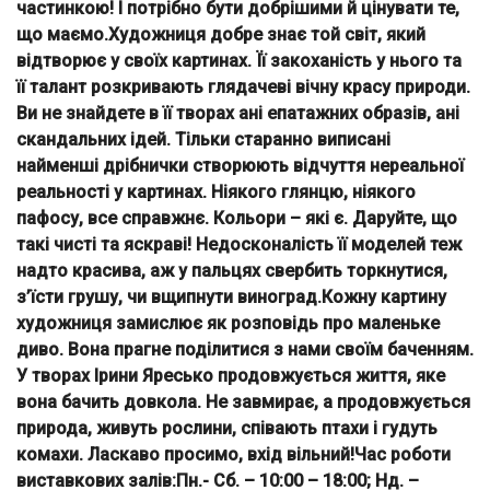
частинкою! І потрібно бути добрішими й цінувати те,
що маємо.Художниця добре знає той світ, який
відтворює у своїх картинах. Її закоханість у нього та
її талант розкривають глядачеві вічну красу природи.
Ви не знайдете в її творах ані епатажних образів, ані
скандальних ідей. Тільки старанно виписані
найменші дрібнички створюють відчуття нереальної
реальності у картинах. Ніякого глянцю, ніякого
пафосу, все справжнє. Кольори – які є. Даруйте, що
такі чисті та яскраві! Недосконалість її моделей теж
надто красива, аж у пальцях свербить торкнутися,
з’їсти грушу, чи вщипнути виноград.Кожну картину
художниця замислює як розповідь про маленьке
диво. Вона прагне поділитися з нами своїм баченням.
У творах Ірини Яресько продовжується життя, яке
вона бачить довкола. Не завмирає, а продовжується
природа, живуть рослини, співають птахи і гудуть
комахи. Ласкаво просимо, вхід вільний!Час роботи
виставкових залів:Пн.- Сб. – 10:00 – 18:00; Нд. –