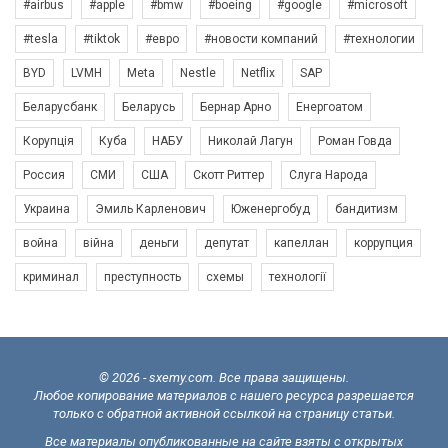
#airbus
#apple
#bmw
#boeing
#google
#microsoft
#tesla
#tiktok
#евро
#новости компаний
#технологии
BYD
LVMH
Meta
Nestle
Netflix
SAP
Беларусбанк
Беларусь
Бернар Арно
Енергоатом
Корупція
Куба
НАБУ
Николай Лагун
Роман Говда
Россия
СМИ
США
Скотт Риттер
Слуга Народа
Украина
Эмиль Карленович
Юженергобуд
бандитизм
война
війна
деньги
депутат
капеллан
коррупция
криминал
преступность
схемы
технології
© 2026 - sxemy.com. Все права защищены.
Любое копирование материалов с нашего ресурса разрешается
только с обратной активной ссылкой на страницу статьи.
Все материалы опубликованные на сайте взяты с открытых