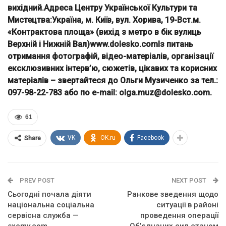
вихідний.Адреса Центру Української Культури та
Мистецтва:Україна, м. Київ, вул. Хорива, 19-Вст.м.
«Контрактова площа» (вихід з метро в бік вулиць
Верхній і Нижній Вал)www.dolesko.comІз питань
отримання фотографій, відео-матеріалів, організації
ексклюзивних інтерв’ю, сюжетів, цікавих та корисних
матеріалів – звертайтеся до Ольги Музиченко за тел.:
097-98-22-783 або по е-mail: olga.muz@dolesko.com.
61
VK
OK.ru
Facebook
Share
PREV POST
NEXT POST
Сьогодні почала діяти
Ранкове зведення щодо
національна соціальна
ситуації в районі
сервісна служба —
проведення операції
sxemy.com
Об’єднаних сил станом