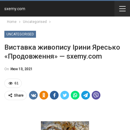
sxemy.com
Home
Uncategorised
UNCATEGORISED
Виставка живопису Ірини Яресько
«Продовження» — sxemy.com
On
Июн 13, 2021
61
Share