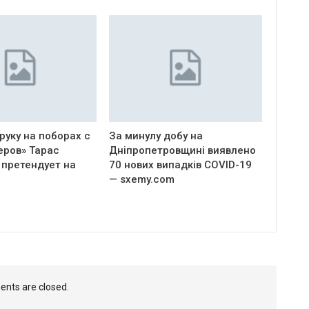
руку на поборах с
За минулу добу на
еров» Тарас
Дніпропетровщині виявлено
 претендует на
70 нових випадків COVID-19
— sxemy.com
nts are closed.