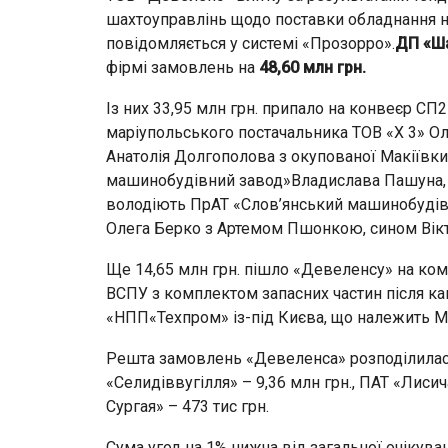
шахтоуправлінь щодо поставки обладнання на
повідомляється у системі «Прозорро».
ДП «Ш
фірмі замовлень на
48,60 млн грн.
Із них 33,95 млн грн. припало на конвеєр СП
маріупольського постачальника ТОВ «Х 3» О
Анатолія Долгополова з окупованої Макіївк
машинобудівний завод»Владислава Пашуна, В
володіють ПрАТ «Слов’янський машинобудівн
Олега Берко з Артемом Пшонкою, сином Вік
Ще 14,65 млн грн. пішло «Девеленсу» на ко
ВСПУ з комплектом запасних частин після ка
«НПП«Техпром» із-під Києва, що належить 
Решта замовлень «Девеленса» розподілилась
«Селидіввугілля» – 9,36 млн грн., ПАТ «Лисич
Сургая» – 473 тис грн.
Сума угод на 1% нижча від загальної очікувано