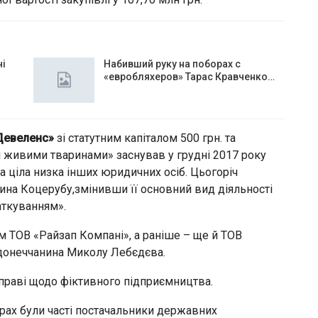
чі
Набивший руку на поборах с
«евробляхеров» Тарас Кравченко…
Девеленс»
зі статутним капіталом 500 грн. та
я живими тваринами» заснував у грудні 2017 року
ана ціла низка інших юридичних осіб. Цьогоріч
на Коцерубу,змінивши її основний вид діяльності
аткуванням».
 ТОВ «Райзап Компані», а раніше – ще й ТОВ
 донеччанина Миколу Лебєдєва.
справі щодо фіктивного підприємництва.
ах були часті постачальники державних