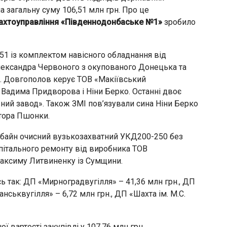
 загальну суму 106,51 млн грн. Про це
ахтоуправління «Південнодонбаське №1»
зробило
251 із комплектом навісного обладнання від
лександра Червоного з окупованого Донецька та
и. Довгополов керує ТОВ «Макіївський
адима Придворова і Ніни Берко. Останні двоє
ий завод». Також ЗМІ пов’язували сина Ніни Берко
тора Пшонки.
мбайн очисний вузькозахватний УКД200-250 без
пітального ремонту від виробника ТОВ
Максиму Литвиненку із Сумщини.
 так: ДП «Мирноградвугілля» – 41,36 млн грн., ДП
анськвугілля» – 6,72 млн грн., ДП «Шахта ім. М.С.
ї вартості закупівлі у 107,76 млн грн.