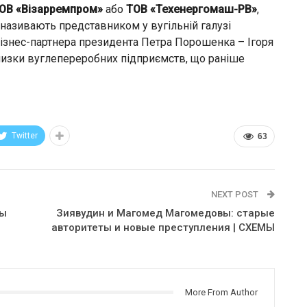
ОВ «Візарремпром»
або
ТОВ «Техенергомаш-РВ»
,
з називають представником у вугільній галузі
ізнес-партнера президента Петра Порошенка – Ігоря
низки вуглепереробних підприємств, що раніше
Twitter
63
NEXT POST
ры
Зиявудин и Магомед Магомедовы: старые
авторитеты и новые преступления | СХЕМЫ
More From Author