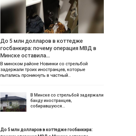
До 5 млн долларов в коттедже
госбанкира: почему операция МВД в
Минске оставила…
В минском районе Новинки со стрельбой
задержали троих иностранцев, которые
пытались проникнуть в частный…
В Минске со стрельбой задержали
банду иностранцев,
собиравшуюся…
До 5 млн долларов в коттедже госбанкира: