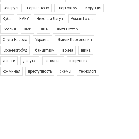
Беларусь
Бернар Арно
Енергоатом
Корупція
Куба
НАБУ
Николай Лагун
Роман Говда
Россия
СМИ
США
Скотт Риттер
Слуга Народа
Украина
Эмиль Карленович
Юженергобуд
бандитизм
война
війна
деньги
депутат
капеллан
коррупция
криминал
преступность
схемы
технології