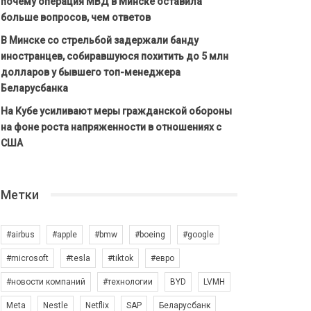
почему операция МВД в Минске оставила
больше вопросов, чем ответов
В Минске со стрельбой задержали банду
иностранцев, собиравшуюся похитить до 5 млн
долларов у бывшего топ-менеджера
Беларусбанка
На Кубе усиливают меры гражданской обороны
на фоне роста напряженности в отношениях с
США
Метки
#airbus
#apple
#bmw
#boeing
#google
#microsoft
#tesla
#tiktok
#евро
#новости компаний
#технологии
BYD
LVMH
Meta
Nestle
Netflix
SAP
Беларусбанк