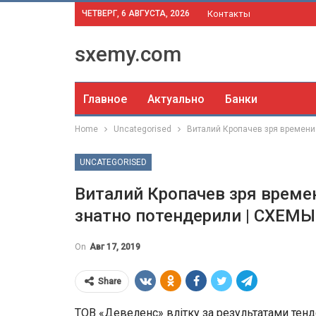
ЧЕТВЕРГ, 6 АВГУСТА, 2026
Контакты
sxemy.com
Главное
Актуально
Банки
Home
Uncategorised
Виталий Кропачев зря времени
UNCATEGORISED
Виталий Кропачев зря време
знатно потендерили | СХЕМЫ
On
Авг 17, 2019
Share
ТОВ «Девеленс» влітку за результатами тенд