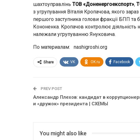
шахтоуправлінь
ТОВ «Доненергоекспорт»
,
Т
з угрупування Віталія Кропачова, якого зара
першого заступника голови фракції БПП та б
Кононенка. Кропачов контролює діяльність 
належали угрупуванню Януковича.
По материалам: nashigroshi.org
VK
OK.ru
Facebook
Share
PREV POST
Александр Плехов: кандидат в коррупционе
и «дружок» президента | СХЕМЫ
You might also like