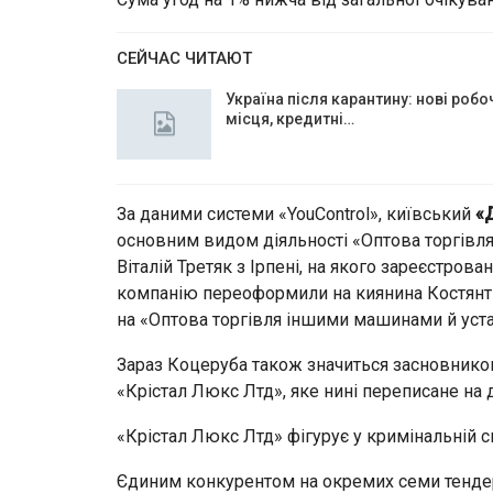
СЕЙЧАС ЧИТАЮТ
Україна після карантину: нові робо
місця, кредитні…
За даними системи «YouControl», київський
«
основним видом діяльності «Оптова торгівл
Віталій Третяк з Ірпені, на якого зареєстров
компанію переоформили на киянина Костянти
на «Оптова торгівля іншими машинами й уст
Зараз Коцеруба також значиться засновником
«Крістал Люкс Лтд», яке нині переписане на
«Крістал Люкс Лтд» фігурує у кримінальній 
Єдиним конкурентом на окремих семи тендер