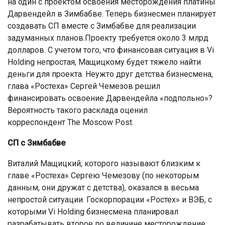
на один с проектом освоения месторождения платины
Дарвендейл в Зимбабве. Теперь бизнесмен планирует
создавать СП вместе с Зимбабве для реализации
задуманных планов.Проекту требуется около 3 млрд
долларов. С учетом того, что финансовая ситуация в Vi
Holding непростая, Мащицкому будет тяжело найти
деньги для проекта. Неужто друг детства бизнесмена,
глава «Ростеха» Сергей Чемезов решил
финансировать освоение Дарвендейла «подпольно»?
Вероятность такого расклада оценил
корреспондент The Moscow Post.
СП с Зимбабве
Виталий Мащицкий, которого называют близким к
главе «Ростеха» Сергею Чемезову (по некоторым
данным, они дружат с детства), оказался в весьма
непростой ситуации. Госкорпорации «Ростех» и ВЭБ, с
которыми Vi Holding бизнесмена планировал
разрабатывать второе по величине месторождение