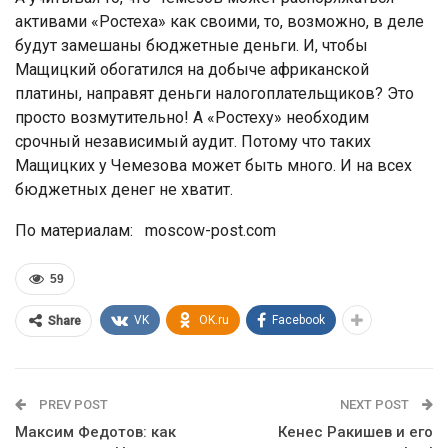
активами «Ростеха» как своими, то, возможно, в деле
будут замешаны бюджетные деньги. И, чтобы
Мащицкий обогатился на добыче африканской
платины, направят деньги налогоплательщиков? Это
просто возмутительно! А «Ростеху» необходим
срочный независимый аудит. Потому что таких
Мащицких у Чемезова может быть много. И на всех
бюджетных денег не хватит.
По материалам: moscow-post.com
59
VK
OK.ru
Facebook
Share
PREV POST
NEXT POST
Максим Федотов: как
Кенес Ракишев и его