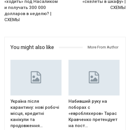
«ходить» под Насаликом
«скелеты в шкафу» |
и получать 300 000
СХЕМЫ
долларов в неделю? |
СХЕМЫ
You might also like
More From Author
Україна після
Набивший руку на
карантину: нові робочі
поборах с
місця, кредитні
«евробляхеров» Тарас
канікули та
Кравченко претендует
продовження…
на пост…