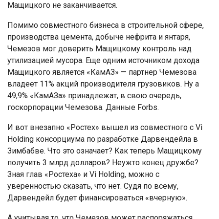
Мащицкого не заканчивается.
Помимо совместного бизнеса в строительной сфере,
производства цемента, добыче нефрита и янтаря,
Чемезов мог доверить Мащицкому контроль над
утилизацией мусора. Еще одним источником дохода
Мащицкого является «КамАЗ» — партнер Чемезова
владеет 11% акций производителя грузовиков. Ну а
49,9% «КамАЗа» принадлежат, в свою очередь,
госкорпорации Чемезова. Данные Forbs.
И вот внезапно «Ростех» вышел из совместного с Vi
Holding консорциума по разработке Дарвендейла в
Зимбабве. Что это означает? Как теперь Мащицкому
получить 3 млрд долларов? Неужто конец дружбе?
Зная глав «Ростеха» и Vi Holding, можно с
уверенностью сказать, что нет. Судя по всему,
Дарвендейл будет финансироваться «вчерную».
А учитывая то, что Чемезов может распоряжаться