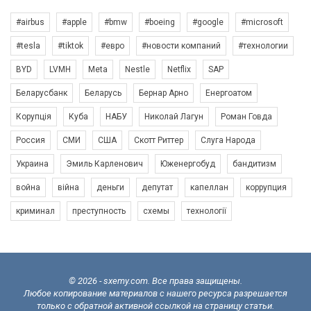
#airbus
#apple
#bmw
#boeing
#google
#microsoft
#tesla
#tiktok
#евро
#новости компаний
#технологии
BYD
LVMH
Meta
Nestle
Netflix
SAP
Беларусбанк
Беларусь
Бернар Арно
Енергоатом
Корупція
Куба
НАБУ
Николай Лагун
Роман Говда
Россия
СМИ
США
Скотт Риттер
Слуга Народа
Украина
Эмиль Карленович
Юженергобуд
бандитизм
война
війна
деньги
депутат
капеллан
коррупция
криминал
преступность
схемы
технології
© 2026 - sxemy.com. Все права защищены.
Любое копирование материалов с нашего ресурса разрешается
только с обратной активной ссылкой на страницу статьи.